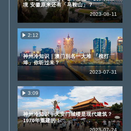
境 安徽原来还有「马鞍山」？
2023-08-11
2:12
神州冷知识｜澳门別名一大堆 「梳打
埠」你听过未？
2023-07-31
3:09
神州冷知识｜天安门城楼是现代建筑？
1970年重建的！
2023-07-24