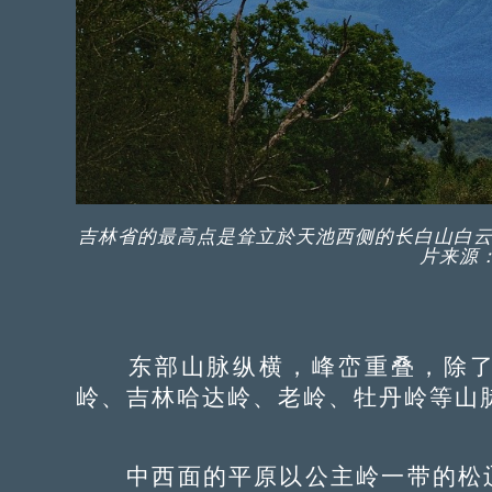
吉林省的最高点是耸立於天池西侧的长白山白云峰
片来源
东部山脉纵横，峰峦重叠，除了
岭、吉林哈达岭、老岭、牡丹岭等山
中西面的平原以公主岭一带的松辽