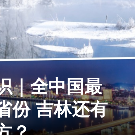
识｜全中国最
省份 吉林还有
方？