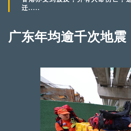
迁.....
广东年均逾千次地震