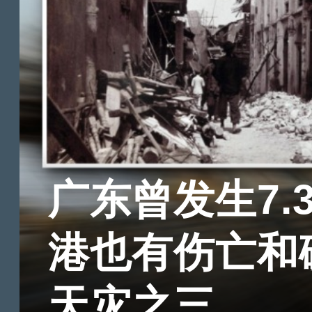
广东曾发生7.
港也有伤亡和
天灾之三