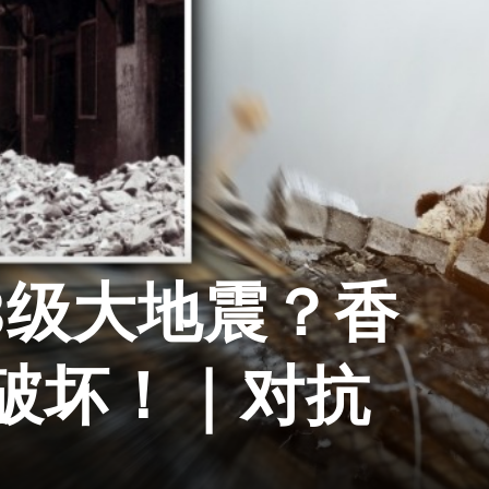
3级大地震？香
破坏！｜对抗