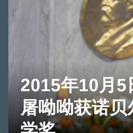
2015年10月5
屠呦呦获诺贝
学奖