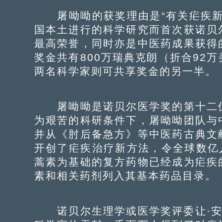
屠呦呦的获奖理由是“有关疟疾新
国本土进行的科学研究而首次获诺贝
最高荣誉，同时亦是中医药成果获得
奖金共有800万瑞典克朗（折合92
两名科学家则可共享奖金的另一半。
屠呦呦是诺贝尔医学奖的第十二位
为艰苦的科研条件下，屠呦呦团队与
并从《肘后备急方》等中医药古典文
开创了疟疾治疗新方法，令全球数亿
蒿素为基础的复方药物已经成为疟疾
素和相关药剂列入其基本药品目录。
诺贝尔生理学或医学奖评委让·安