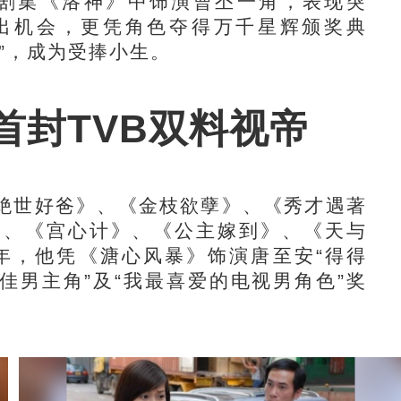
在剧集《洛神》中饰演曹丕一角，表现突
出机会，更凭角色夺得万千星辉颁奖典
”，成为受捧小生。
首封TVB双料视帝
世好爸》、《金枝欲孽》、《秀才遇著
》、《宫心计》、《公主嫁到》、《天与
7年，他凭《溏心风暴》饰演唐至安“得得
佳男主角”及“我最喜爱的电视男角色”奖