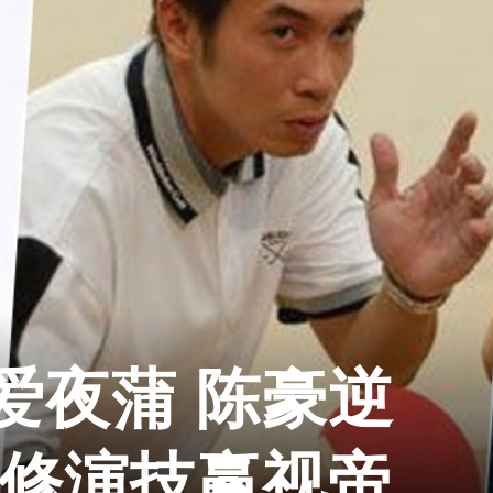
爱夜蒲 陈豪逆
自修演技赢视帝