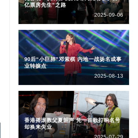
亿票房先生”之路
2025-09-06
90后“小巨肺”邓紫棋 内地一战扬名成事
业转捩点
2025-08-13
香港摇滚教父夏韶声 凭一首歌打响名号
却换来失业
2025-07-29