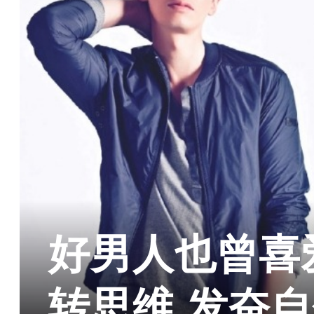
好男人也曾喜
转思维 发奋