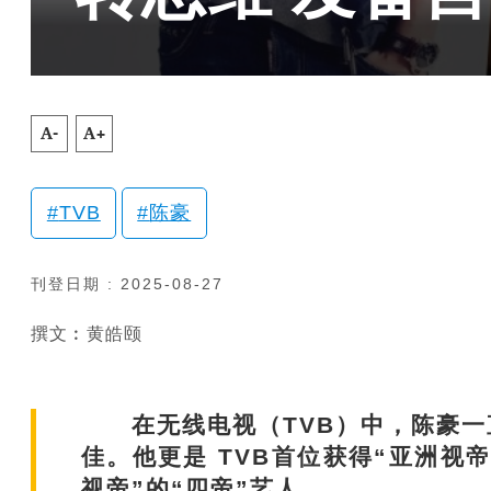
A-
A+
TVB
陈豪
刊登日期 : 2025-08-27
撰文︰黄皓颐
在无线电视（TVB）中，陈豪一
佳。他更是 TVB首位获得“亚洲视帝
视帝”的“四帝”艺人。