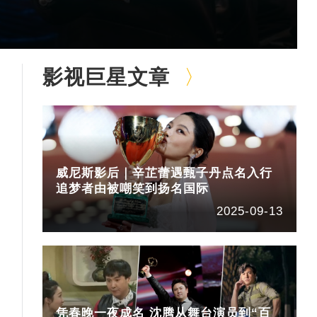
影视巨星文章
威尼斯影后｜辛芷蕾遇甄子丹点名入行
追梦者由被嘲笑到扬名国际
2025-09-13
凭春晚一夜成名 沈腾从舞台演员到“百