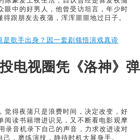
陈豪爱上夜生活，自认曾经是喜爱夜蒲
众眼中的好男人，他曾受访坦言，年少时
懂得跟朋友去夜蒲，浑浑噩噩地过日子。
 原是歌手出身？因一套剧领悟演戏真谛
转投电视圈凭《洛神》
觉得夜蒲只是浪费时间，决定改变，好
单阅读书籍增进识见，又不断看电影观摩
会用录音机录下自己的声音，力求改进读对
自己，磨练演技，静待时机大展身手。