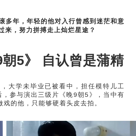
滚多年，年轻的他对入行曾感到迷茫和意
过来，努力拼搏走上灿烂星途？
朝5》 自认曾是蒲精
，大学未毕业已被看中，担任模特儿工
港后，参与演出三级片《晚9朝5》，当中有
做戏的他，只能够硬着头皮去拍。