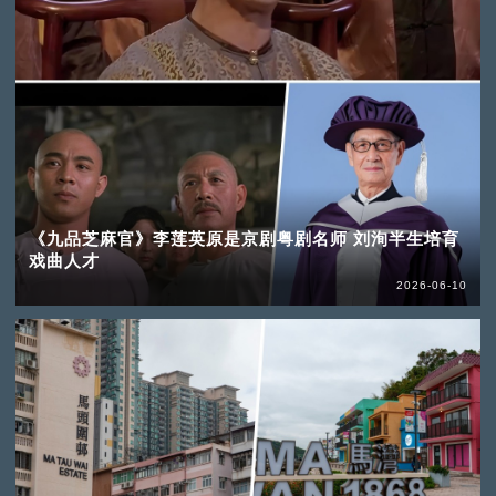
《九品芝麻官》李莲英原是京剧粤剧名师 刘洵半生培育
戏曲人才
2026-06-10