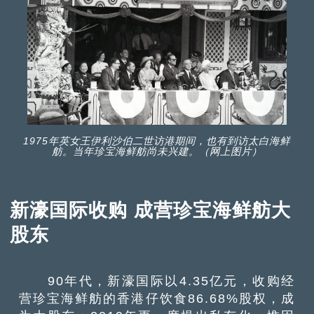
1975年英女王伊利沙伯二世访港期间，也有到访太白海鲜
舫。当年珍宝海鲜舫尚未兴建。（网上图片）
新濠国际收购 成营珍宝海鲜舫大
股东
90年代，新濠国际以4.35亿元，收购经
营珍宝海鲜舫的香港仔饮食86.68%股权，成