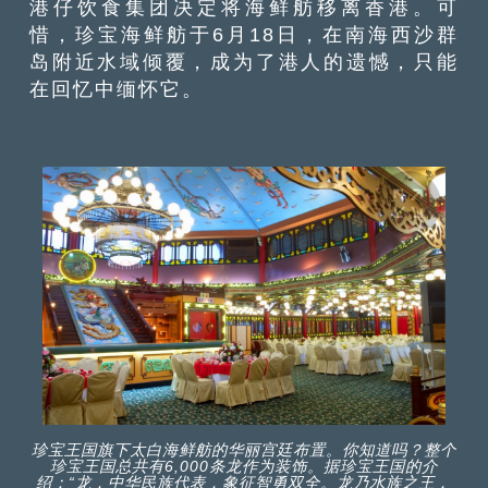
港仔饮食集团决定将海鲜舫移离香港。可
惜，珍宝海鲜舫于6月18日，在南海西沙群
岛附近水域倾覆，成为了港人的遗憾，只能
在回忆中缅怀它。
珍宝王国旗下太白海鲜舫的华丽宫廷布置。你知道吗？整个
珍宝王国总共有6,000条龙作为装饰。据珍宝王国的介
绍：“龙，中华民族代表，象征智勇双全。龙乃水族之王，