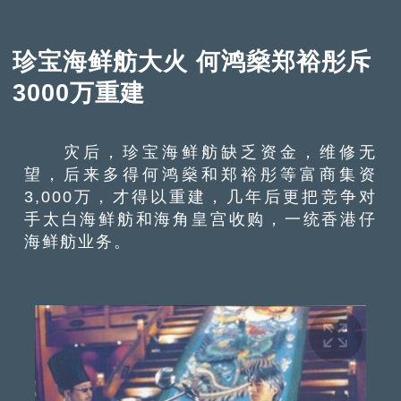
珍宝海鲜舫大火 何鸿燊郑裕彤斥
3000万重建
灾后，珍宝海鲜舫缺乏资金，维修无
望，后来多得何鸿燊和郑裕彤等富商集资
3,000万，才得以重建，几年后更把竞争对
手太白海鲜舫和海角皇宫收购，一统香港仔
海鲜舫业务。