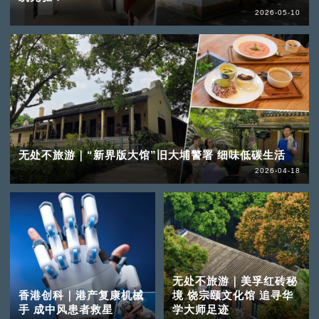
2026-05-10
无处不旅游｜“新界版大馆”旧大埔警署 细味低碳生活
2026-04-18
无处不旅游｜美孚红砖秘
香港创科｜港产复康机械
境 饶宗颐文化馆 追寻华
手 成中风患者救星
学大师足迹