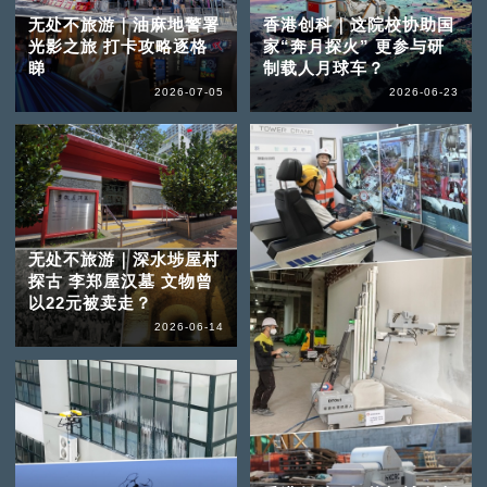
无处不旅游｜油麻地警署
香港创科｜这院校协助国
光影之旅 打卡攻略逐格
家“奔月探火” 更参与研
睇
制载人月球车？
2026-07-05
2026-06-23
无处不旅游｜深水埗屋村
探古 李郑屋汉墓 文物曾
以22元被卖走？
2026-06-14