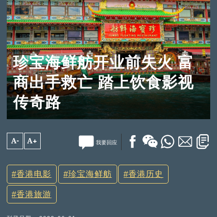
珍宝海鲜舫开业前失火 富
商出手救亡 踏上饮食影视
传奇路
A-
A+
我要回应
香港电影
珍宝海鲜舫
香港历史
香港旅游