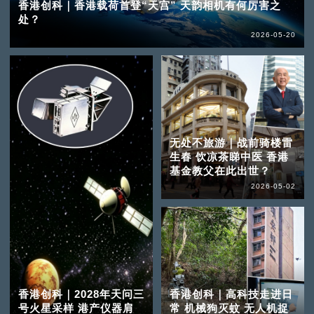
香港创科｜香港载荷首登“天宫” 天韵相机有何厉害之
处？
2026-05-20
无处不旅游｜战前骑楼雷
生春 饮凉茶睇中医 香港
基金教父在此出世？
2026-05-02
香港创科｜2028年天问三
香港创科｜高科技走进日
号火星采样 港产仪器肩
常 机械狗灭蚊 无人机捉