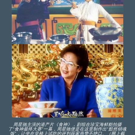
周星驰主演的港产片《食神》，剧组在珍宝海鲜舫拍摄
了“食神最终大赛”一幕，周星驰便是在这里制作出“黯然销魂
饭”，让坐在皇椅上试吃的评判薛家燕赞不绝口。（网上截