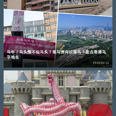
马年｜马头围不似马头？落马洲何以落马？盘点香港马
字地名
2026-02-11