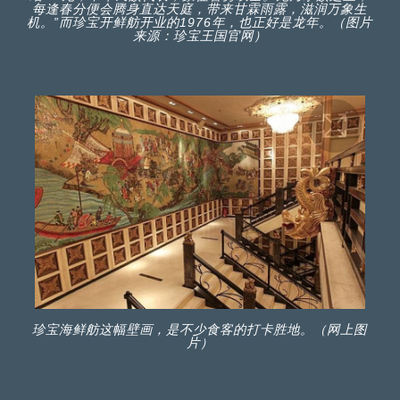
每逢春分便会腾身直达天庭，带来甘霖雨露，滋润万象生
机。”而珍宝开鲜舫开业的1976年，也正好是龙年。（图片
来源：珍宝王国官网）
珍宝海鲜舫这幅壁画，是不少食客的打卡胜地。（网上图
片）