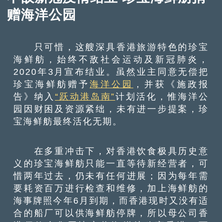
赠海洋公园
只可惜，这艘深具香港旅游特色的珍宝
海鲜舫，始终不敌社会运动及新冠肺炎，
2020年3月宣布结业。虽然业主同意无偿把
珍宝海鲜舫赠予
海洋公园
，并获《施政报
告》纳入
“跃动港岛南”
计划活化，惟海洋公
园因财困及资源紧绌，未有进一步提案，珍
宝海鲜舫最终活化无期。
在多重冲击下，对香港饮食极具历史意
义的珍宝海鲜舫只能一直等待新经营者，可
惜两年过去，仍未有任何进展；因为每年需
要耗资百万进行检查和维修，加上海鲜舫的
海事牌照今年6月到期，而香港现时又没有适
合的船厂可以供海鲜舫停牌，所以母公司香