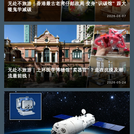
无处不旅游｜香港最古老湾仔邮政局 变身“识碳馆” 跟大
嘥鬼学减碳
2026-06-07
无处不旅游｜上环医学博物馆“卖器官”？走在抗疫及潮
流最前线！
2026-05-24