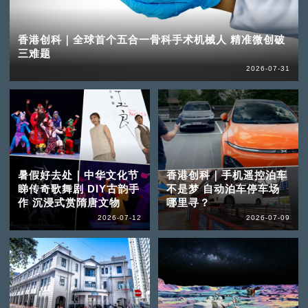
香港创科｜全球首个五合一骨科手术机械人 精准微创破
三难题
2026-07-31
暑假好去处｜中华文化节
香港创科｜手机遥控泊车
睇传奇歌舞剧 DIY古韵手
不是梦 自动泊车停车场
作 沉浸式赏隋唐文物
哪里寻？
2026-07-12
2026-07-09