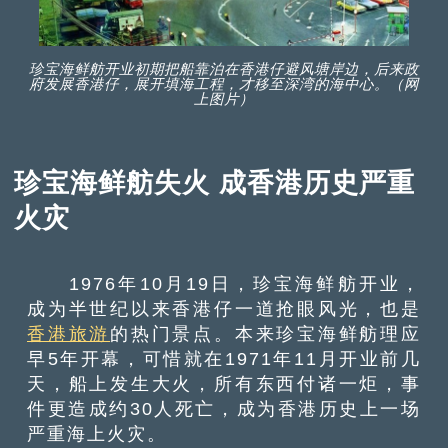
珍宝海鲜舫开业初期把船靠泊在香港仔避风塘岸边，后来政
府发展香港仔，展开填海工程，才移至深湾的海中心。（网
上图片）
珍宝海鲜舫失火 成香港历史严重
火灾
1976年10月19日，珍宝海鲜舫开业，
成为半世纪以来香港仔一道抢眼风光，也是
香港旅游
的热门景点。本来珍宝海鲜舫理应
早5年开幕，可惜就在1971年11月开业前几
天，船上发生大火，所有东西付诸一炬，事
件更造成约30人死亡，成为香港历史上一场
严重海上火灾。