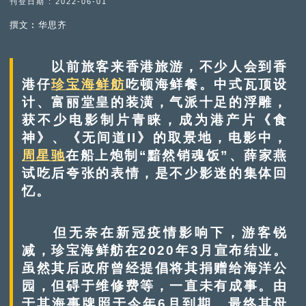
刊登日期 : 2022-06-01
撰文︰华思齐
以前旅客来香港旅游，不少人会到香
港仔
珍宝海鲜舫
吃顿海鲜餐。中式瓦顶设
计、富丽堂皇的装潢，气派十足的浮雕，
获不少电影制片青睐，成为港产片《食
神》、《无间道II》的取景地，电影中，
周星驰
在船上炮制“黯然销魂饭”、薛家燕
试吃后夸张的表情，是不少影迷的集体回
忆。
但无奈在新冠疫情影响下，游客锐
减，珍宝海鲜舫在2020年3月宣布结业。
虽然其后政府曾经提倡将其捐赠给海洋公
园，但碍于维修费等，一直未有成事。由
于其海事牌照于今年6月到期，最终其母