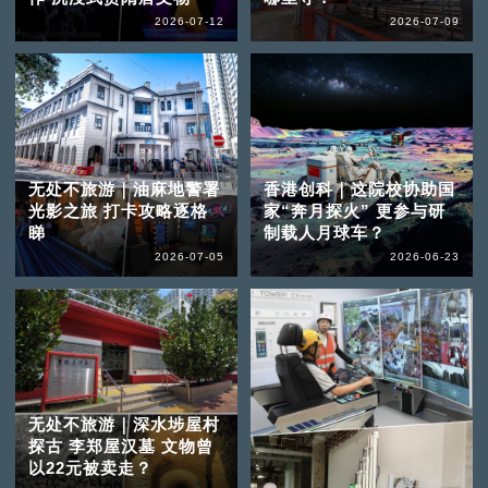
2026-07-12
2026-07-09
无处不旅游｜油麻地警署
香港创科｜这院校协助国
光影之旅 打卡攻略逐格
家“奔月探火” 更参与研
睇
制载人月球车？
2026-07-05
2026-06-23
无处不旅游｜深水埗屋村
探古 李郑屋汉墓 文物曾
以22元被卖走？