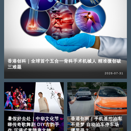
香港创科｜全球首个五合一骨科手术机械人 精准微创破
三难题
2026-07-31
暑假好去处｜中华文化节
香港创科｜手机遥控泊车
睇传奇歌舞剧 DIY古韵手
不是梦 自动泊车停车场
作 沉浸式赏隋唐文物
哪里寻？