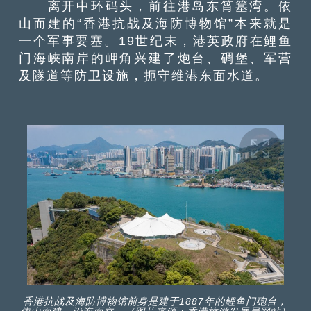
离开中环码头，前往港岛东筲簊湾。依
山而建的“香港抗战及海防博物馆”本来就是
一个军事要塞。19世纪末，港英政府在鲤鱼
门海峡南岸的岬角兴建了炮台、碉堡、军营
及隧道等防卫设施，扼守维港东面水道。
香港抗战及海防博物馆前身是建于1887年的鲤鱼门砲台，