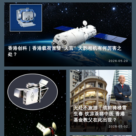
香港创科｜香港载荷首登“天宫” 天韵相机有何厉害之
处？
2026-05-20
无处不旅游｜战前骑楼雷
生春 饮凉茶睇中医 香港
基金教父在此出世？
2026-05-02