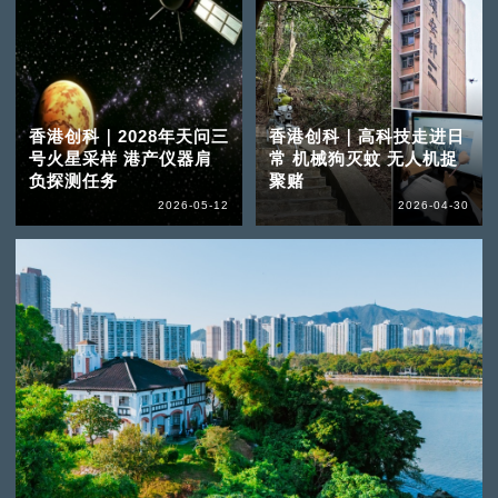
香港创科｜2028年天问三
香港创科｜高科技走进日
号火星采样 港产仪器肩
常 机械狗灭蚊 无人机捉
负探测任务
聚赌
2026-05-12
2026-04-30