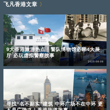
飞凡香港文章
9大香港旅游热点｜警队博物馆必睇4大展
厅 必玩虚拟警察故事
2025-08-06
寻找“名不副实”建筑 中环广场不在中环 更