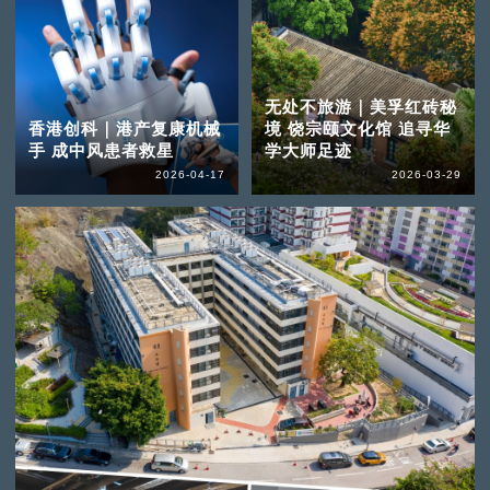
无处不旅游｜美孚红砖秘
香港创科｜港产复康机械
境 饶宗颐文化馆 追寻华
手 成中风患者救星
学大师足迹
2026-04-17
2026-03-29