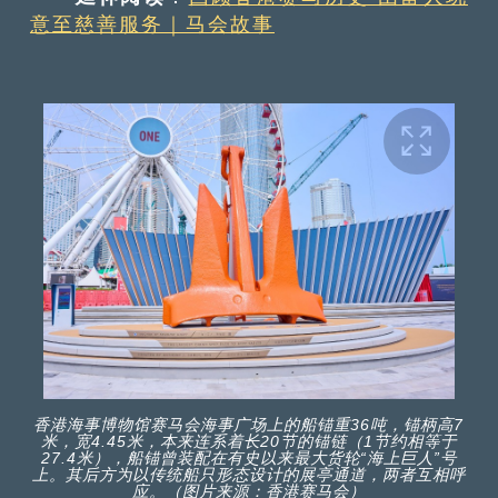
意至慈善服务｜马会故事
香港海事博物馆赛马会海事广场上的船锚重36吨，锚柄高7
米，宽4.45米，本来连系着长20节的锚链（1节约相等于
27.4米），船锚曾装配在有史以来最大货轮“海上巨人”号
上。其后方为以传统船只形态设计的展亭通道，两者互相呼
应。（图片来源：香港赛马会）