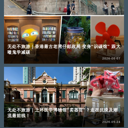
无处不旅游｜香港最古老湾仔邮政局 变身“识碳馆” 跟大
嘥鬼学减碳
2026-06-07
无处不旅游｜上环医学博物馆“卖器官”？走在抗疫及潮
流最前线！
2026-05-24