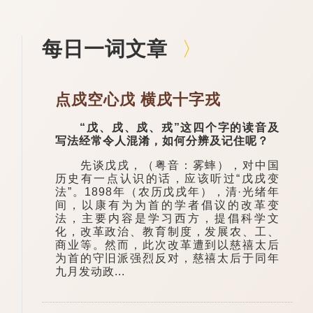
每日一词文章
点戍空心戊 横戌十字戎
“戊、戌、戍、戎”这四个字的读音及
写法经常令人混淆，如何分辨及记住呢？
先谈戊戌，（粤音：雾蟀），对中国
历史有一点认识的话，应该听过“戊戌变
法”。1898年（农历戊戌年），清·光绪年
间，以康有为为首的学者倡议的改革变
法，主要内容是学习西方，提倡科学文
化，改革政治、教育制度，发展农、工、
商业等。然而，此次改革遭到以慈禧太后
为首的守旧派强烈反对，慈禧太后于同年
九月发动政...