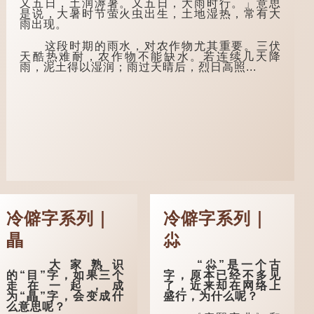
又五日，土润溽暑。又五日，大雨时行。」意思
希望得到荣华富贵的
后来引申为比喻人执
是说，大暑时节萤火虫出生，土地湿热，常有大
愿望。
迷不悟，不到彻底失
雨出现。
败，便不肯罢休。
这时，...
这段时期的雨水，对农作物尤其重要。三伏
许多人对这上半
天酷热难耐，农作物不能缺水。若连续几天降
句耳熟能详，但它其
雨，泥土得以湿润；雨过天晴后，烈日高照...
实还有下半句——
「不到黄河心不
死」...
冷僻字系列｜
冷僻字系列｜
瞐
尛
大家熟识
“尛”是一个古
的“目”字，如果三个
字，原本已经不多见
走在一起，成
了，近来却在网络上
为“瞐”字，会变成什
盛行，为什么呢？
么意思呢？