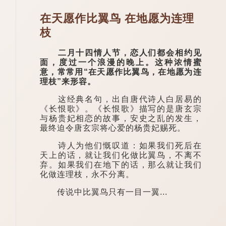
在天愿作比翼鸟 在地愿为连理
枝
二月十四情人节，恋人们都会相约见
面，度过一个浪漫的晚上。这种浓情蜜
意，常常用“在天愿作比翼鸟，在地愿为连
理枝”来形容。
这经典名句，出自唐代诗人白居易的
《长恨歌》。《长恨歌》描写的是唐玄宗
与杨贵妃相恋的故事，安史之乱的发生，
最终迫令唐玄宗将心爱的杨贵妃赐死。
诗人为他们慨叹道：如果我们死后在
天上的话，就让我们化做比翼鸟，不离不
弃。如果我们在地下的话，那么就让我们
化做连理枝，永不分离。
传说中比翼鸟只有一目一翼...