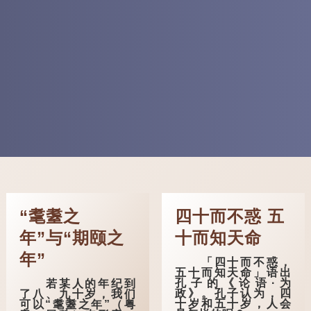
“耄耋之
四十而不惑 五
年”与“期颐之
十而知天命
年”
「四十而不惑，
五十而知天命」语出
孔子的《论语·为
若某人的年纪到
政》。孔子认为，四
了八、九十岁，我们
十岁和五十岁，人会
可以“耄耋之年”（粤