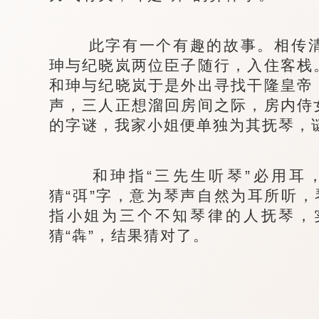
此字有一个有趣的故事。相传清
珅与纪晓岚两位臣子随行，入住客栈
和珅与纪晓岚于是外出寻找干隆皇帝
声，三人正想溜回房间之际，房内侍
的字谜，我家小姐便单独为其抚琴，谜
和珅指“三先生听琴”必用耳，
猜“弭”字，意为琴声自然为耳所听，
指小姐为三个不知琴律的人抚琴，
猜“犇”，结果猜对了。