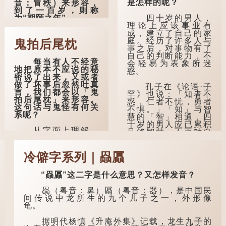
是怎样的呢？
音：冒秩）来形容，
到了一百岁，则称
四十岁的男人，
为“期颐之年”。
理论上应该事业有
成，建立了自己的家
"耄"指两鬓斑白的
庭。经历了许多人与
老人家，亦含有思想
鬼拍后尾枕
事之后，对事物有了
紊乱的意思；"耋"更有
自己的判断能力，不
跌倒的意思，也是用
每当有人不经意
会轻易为表象所迷
来形容老人家的。
地把原本不应说的秘
惑。
密说了出来，又或者
曹操《对酒歌》
做了坏事后忽然吐真
孔子在《论语·子
就曾写道："耄耋皆得
言，我们都会以「鬼
罕》也说：「知者不
以寿终，恩泽广及草
拍后尾枕」来形容。
惑，仁者不忧，勇者
木昆虫。"
这句话与鬼怪有何关
不惧。」「知」与智
系呢？
慧的「智」相通，四
到了一百岁呢？
十岁的男人应已累积
从字面上理解，
足够智慧，不再对自
那么就可以称
「后尾枕」的本字应
己的人生感到困惑、
为"期颐"。 《礼记.曲
为「䪴」（普通话：
忧虑与恐惧。
礼上》："百年曰期
zhěn，与「枕」同
冷僻字系列｜赑屭
颐。"郑玄注："期，犹
音）。 《说文解
到了五十岁，...
要也；颐，养也。不
字》：「䪴，项枕
知衣服食味，孝子要
“赑屭”这二字是什么意思？又怎样发音？
也。」意思是头后部
尽养...
与枕头接触的地方。
赑（粤音：鼻）屭（粤音：器），是中国民
间传说中龙所生的九个儿子之一，外形像
民间流传有一种
龟。
说法，人会将一些不
欲为人所知的记忆藏
据明代杨慎《升庵外集》记载，龙生九子的
于颈后之处。如果忽