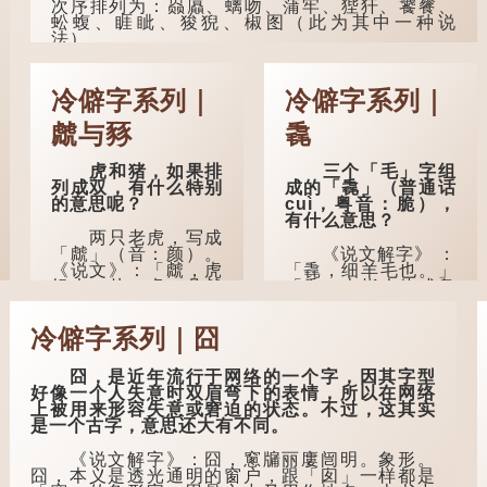
次序排列为：赑屭、螭吻、蒲牢、狴犴、饕餮、
然吐真言，就好像被
蚣蝮、睚眦、狻猊、椒图（此为其中一种说
不明东西（如鬼魂）
法）。
在后脑拍了一下，藏
在脑中的秘密便脱口
龙九子外形与能力各有不同，其中，赑屭原
而出。
形像龟，因为能负重，多作为碑座，有“碑下...
冷僻字系列｜
冷僻字系列｜
因此...
虤与豩
毳
虎和猪，如果排
三个「毛」字组
列成双，有什么特别
成的「毳」（普通话
的意思呢？
cuì，粤音：脆），
有什么意思？
两只老虎，写成
「虤」（音：颜）。
《说文解字》 ：
《说文》：「虤，虎
「毳，细羊毛也。」
怒也。从二虎。凡虤
「毳」本指人体或鸟
之属皆从虤。」代表
兽的毛发，或由毛织
老虎发怒的样子。唐
成的制品。
冷僻字系列｜囧
人诗中亦有「求闲未
得闲，众诮瞋虤虤」
人体表面，例如
之句，意思是众人的
手臂等部位生长的细
囧，是近年流行于网络的一个字，因其字型
讥讽让人怒目而视。
毛，也叫「毳」，又
好像一个人失意时双眉弯下的表情，所以在网络
叫「寒毛」、「汗
上被用来形容失意或窘迫的状态。不过，这其实
两只猪，则为
毛」。
是一个古字，意思还大有不同。
「豩」（音：宾）。
甲骨文从二「豕」，
医学上，「毳
《说文解字》：囧，窻牖丽廔闿明。象形。
象猪相追逐的样子。
毛」是一个专有名
囧，本义是透光通明的窗户，跟「囱」一样都是
《同文备考》另有一
词。它指人类在儿童