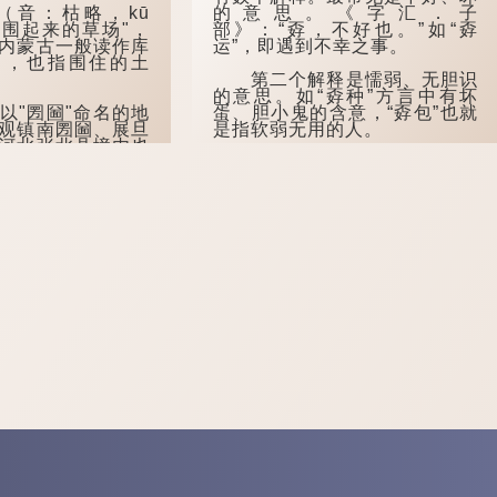
音：枯略，kū
的意思。《字汇．子
为"围起来的草场"，
部》：“孬，不好也。”如“孬
内蒙古一般读作库
运”，即遇到不幸之事。
un），也指围住的土
第二个解释是懦弱、无胆识
的意思。如“孬种”方言中有坏
"圐圙"命名的地
蛋、胆小鬼的含意，“孬包”也就
观镇南圐圙、展旦
是指软弱无用的人。
河北张北县境内也
"大圐圙"，现多写
的方言中，"圐
...