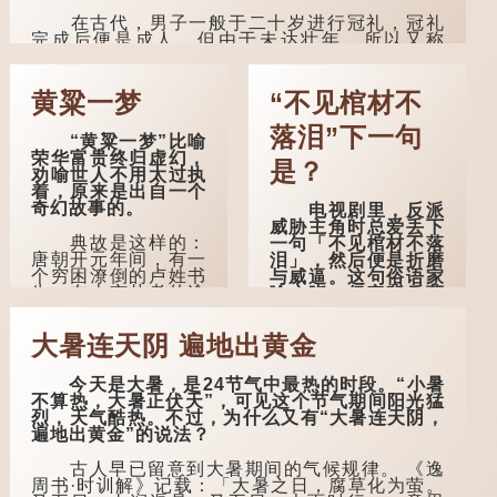
在古代，男子一般于二十岁进行冠礼，冠礼
完成后便是成人，但由于未达壮年，所以又称
「弱冠」。 《礼记·曲礼》明确记载：「人生十年
曰幼，学；二十曰弱，冠；三十曰壮，有室。」
这说明三十岁...
黄粱一梦
“不见棺材不
落泪”下一句
“黄粱一梦”比喻
荣华富贵终归虚幻，
是？
劝喻世人不用太过执
着，原来是出自一个
奇幻故事的。
电视剧里，反派
威胁主角时总爱丢下
典故是这样的：
一句「不见棺材不落
唐朝开元年间，有一
泪」，然后便是折磨
个穷困潦倒的卢姓书
与威逼。这句俗语家
生，在上京赴考的途
喻户晓，但它背后藏
中经过一间旅店休
着怎样的故事呢？
息，碰巧遇到一位道
大暑连天阴 遍地出黄金
士，两人畅谈甚欢。
「不见棺材不落
泪」的原句，有说法
言谈间，卢姓书
是「不见棺材不下
今天是大暑，是24节气中最热的时段。“小暑
生感慨自己虽贵为读
泪」或「不见亲棺不
不算热，大暑正伏天”，可见这个节气期间阳光猛
书人，但一直未能考
下泪」，出自明朝兰
烈，天气酷热。不过，为什么又有“大暑连天阴，
取功名，仍然贫困，
陵笑笑生所著的《金
遍地出黄金”的说法？
感到十分落泊。于
瓶梅词话》第九十八
是，道士拿出一个青
回。原意是指人未亲
古人早已留意到大暑期间的气候规律。 《逸
瓷枕头，让卢姓书生
眼见到亲人棺木，便
周书·时训解》记载：「大暑之日，腐草化为萤。
睡一睡，便能满足他
不会真正感到悲伤；