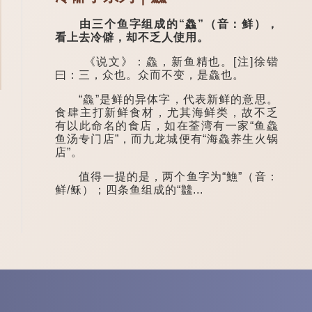
由三个鱼字组成的“鱻”（音：鲜），
看上去冷僻，却不乏人使用。
《说文》：鱻，新鱼精也。[注]徐锴
曰：三，众也。众而不变，是鱻也。
“鱻”是鲜的异体字，代表新鲜的意思。
食肆主打新鲜食材，尤其海鲜类，故不乏
有以此命名的食店，如在荃湾有一家“鱼鱻
鱼汤专门店”，而九龙城便有“海鱻养生火锅
店”。
值得一提的是，两个鱼字为“䲆”（音：
鲜/稣）；四条鱼组成的“䲜...