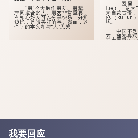
"圐圙"（
“朋”今天解作朋友、朋辈、
lüè），意
志同道合的人。朋友非常重要，
来自蒙古语，
有知心好友可以分享快乐，分担
伦（kū l
烦忧，是很美好的事。然而，这
地。
个字的本义却与“人”无关。
中国不乏以
方，如祁县东
召大圐圙等；
有一个地方叫
作"大囫囵"。
在河南安阳
圙"除了可以作名
我要回应