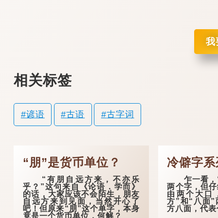
我
相关标签
谚语
古语
古字词
“朋”是货币单位？
冷僻字系
“有朋自远方来，不亦乐
乍一看，“
乎？”这句来自《论语．学而》
两个字，但仔
的话，大家应该不会陌生，朋友
由两个大口
自远方来到见面，当然开心了
方”和“八面
吧！但原来“朋”这个单字，本身
方八面，代表
竟是一个货币单位，何解？