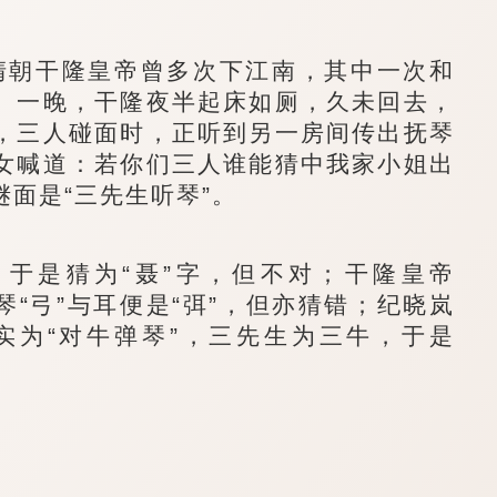
朝干隆皇帝曾多次下江南，其中一次和
。一晚，干隆夜半起床如厕，久未回去，
，三人碰面时，正听到另一房间传出抚琴
女喊道：若你们三人谁能猜中我家小姐出
面是“三先生听琴”。
于是猜为“聂”字，但不对；干隆皇帝
琴“弓”与耳便是“弭”，但亦猜错；纪晓岚
实为“对牛弹琴”，三先生为三牛，于是