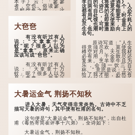
本字》云：「寥寥
李白的《将进酒》。
者，空也。俗读寥，
这两句诗寓意每个人
若醋馏鱼之馏。」这
都有自己的才能，必
个字在古代已经出
有用处，在失意时不
现。徐铉与段玉裁的
必气馁，即使千金耗
《说文》注本中，
尽，也可重来，是人
大夿夿
「寥」是「廫」的篆
生低潮时激励向上的
形，解作空渺、空
名句。
有没有听过有人
虚。如《列仙传·安期
说：“大拿拿十万
先生》载琊阜老人故
原诗写道："人生
蚊”呢？很多人以为
事，以「寥寥安期，
得意须尽欢，莫使金
是“拿拿”，原来正确
虚质高清」形容空虚
樽空对月。天生我材
应该写成“夿夿”。
无所事事。
必有用，千金散尽还
复来。烹羊宰牛且为
有没有听过有人
唐代《艺文类
乐，会须一饮三百
说：「大拿拿十万
聚》引晋孙绰《表哀
杯。" 意思是说：上天
蚊」呢？很多人以为
诗》：「寥寥空堂，
给了我才能，必然有
是「拿拿」，原来正
寂寂响户」...
用到的地方；即使千
确应该写成「夿
金散去，也终会重新
夿」。
得到。
大暑运金气 荆扬不知秋
在詹宪慈《广州
李白作此诗时，
语本字》：「夿夿
大约是天宝十一年。
进入大暑，天气变得非常炎热。古诗中不乏
者，形容物之大也。
当时他已被唐玄宗赐
描写大暑的诗句，其中便有杜甫的名句。
俗读夿，若拿……常
金放还约八年，这期
语有曰『一个银钱大
间经常与朋友游山玩
这句便是“大暑运金气，荆扬不知秋”，出自杜
夿夿』。」
水，部分诗作显露出
甫《毒热寄简崔评事十六弟》，全诗如下：
怀...
「夿」形​​容大，
大暑运金气，荆扬不知秋。
「一个银钱大夿