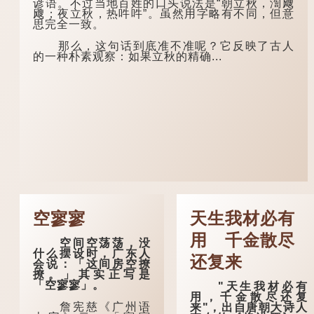
谚语。不过当地百姓的口头说法是“朝立秋，渹飕
飕；夜立秋，热吽吽”。虽然用字略有不同，但意
思完全一致。
那么，这句话到底准不准呢？它反映了古人
的一种朴素观察：如果立秋的精确...
空寥寥
天生我材必有
用 千金散尽
空间空荡荡，没
什么摆设时，广东人
还复来
会说：「这间房空撩
撩。」其实正写是
「空寥寥」。
"天生我材必有
用，千金散尽还复
詹宪慈《广州语
来"，出自唐朝大诗人