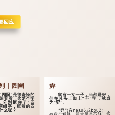
要回应
列｜圐圙
孬
圐圙”是很奇怪的
家有一女一子，当然是好，
细看看，这两个字
但在其头上加上“不”字，就成
，分别框住了“四
为“孬”。
”两组字，框着的四
什么呢？
“孬”(音naau6或bou2），
有数个解释。最常见是不好、坏