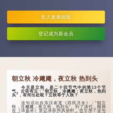
登入
发表回应
登记
成为新会员
朝立秋 冷飕飕，夜立秋 热到头
今天是立秋，是二十四节气中的第13个节
气。古语有云：“朝立秋，冷飕飕；夜立秋，热到
头”，有何出处呢？立秋等于入秋？
这句话出自东汉崔寔《四民月令》：“朝立
秋，冷飕飕；夜立秋，热到头”。到了清代，顾禄
在《清嘉录》里记录苏州风俗时，也引用了这句