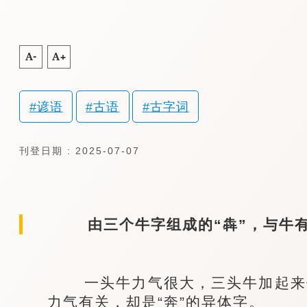
A-
A+
谚语
古语
古字词
刊登日期 : 2025-07-07
由三个牛字组成的“犇”，与牛有
一头牛力气很大，三头牛加起来便
力气有关，却是“奔”的异体字。