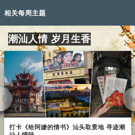
相关每周主题
潮汕人情 岁月生香
打卡《给阿嬷的情书》汕头取景地 寻迹潮
汕人情味