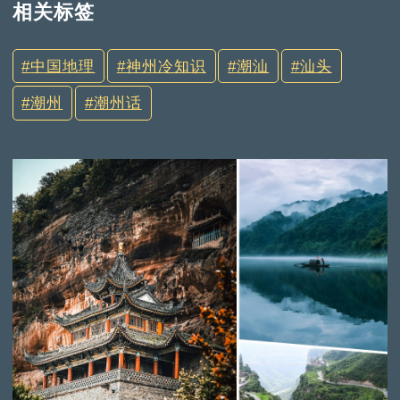
相关标签
中国地理
神州冷知识
潮汕
汕头
潮州
潮州话