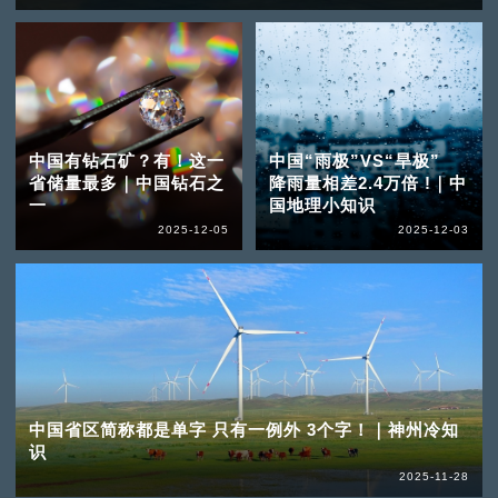
中国有钻石矿？有！这一
中国“雨极”VS“旱极”
省储量最多｜中国钻石之
降雨量相差2.4万倍 !｜中
一
国地理小知识
2025-12-05
2025-12-03
中国省区简称都是单字 只有一例外 3个字！｜神州冷知
识
2025-11-28