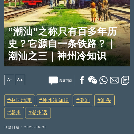
“潮汕”之称只有百多年历
史？它源自一条铁路？｜
潮汕之三｜神州冷知识
A-
A+
我要回应
中国地理
神州冷知识
潮汕
汕头
潮州
潮州话
刊登日期 : 2025-06-30