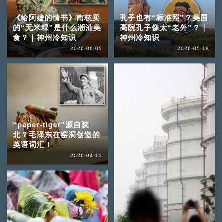
《给阿嬷的情书》南枝卖
孔子也有“标准照”？美国
的“无米粿”是什么潮汕美
高院孔子像太“老外”？｜
食？｜神州冷知识
神州冷知识
2026-06-05
2026-05-19
“paper-tiger”源自陕
北？毛泽东在窑洞创造的
英语词汇！
2026-04-15