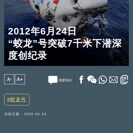
2012年6月24日
“蛟龙”号突破7千米下潜深
度创纪录
A-
A+
我要回应
蛟龙号
刊登日期 : 2026-06-24