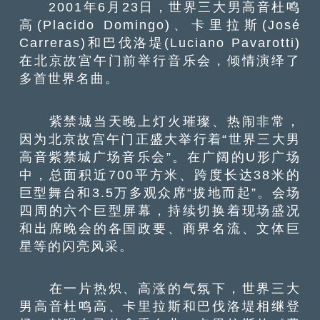
2001年6月23日，世界三大男高音杜鸣
高(Placido Domingo)、卡里拉斯(José
Carreras)和巴伐洛堤(Luciano Pavarotti)
在北京故宫午门前举行音乐会，倾情演绎了
多首世界名曲。
紫禁城当天晚上灯火璀璨、热闹非常，
因为北京故宫午门正盛大举行着“世界三大男
高音紫禁城广场音乐会”。在广阔的U形广场
中，总面积近700平方米、跨度长达38米的
巨型舞台和3.5万多观众席“拔地而起”。会场
四周的六个巨型屏幕，持续切换着现场盛况
和出席晚会的各国政要、商界名流、文体巨
星等的闪亮风采。
在一片热炽、高涨的气氛下，世界三大
男高音杜鸣高、卡里拉斯和巴伐洛堤相继登