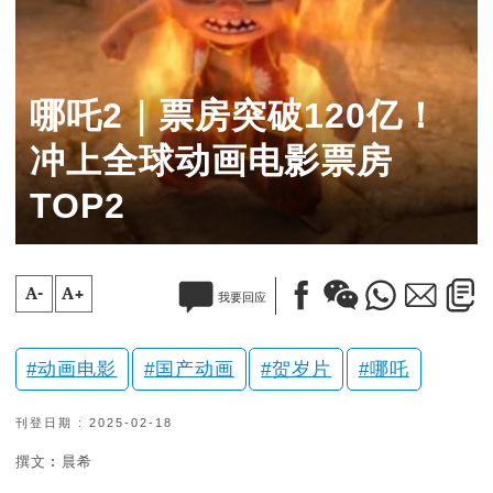
哪吒2｜票房突破120亿！
冲上全球动画电影票房
TOP2
A-
A+
我要回应
动画电影
国产动画
贺岁片
哪吒
刊登日期 : 2025-02-18
撰文︰晨希