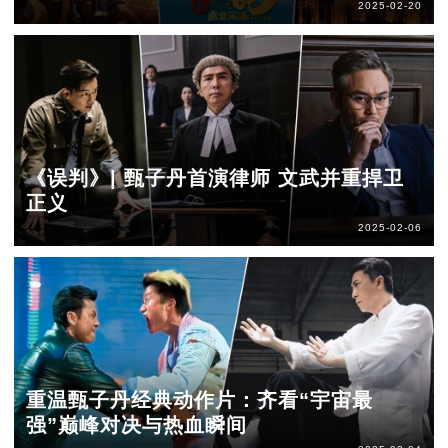
2025-02-20
《误判》| 甄子丹首演律师 文武并重捍卫
正义
2025-02-06
重温甄子丹经典动作片：齐看“宇宙最
强”巅峰对决与热血瞬间