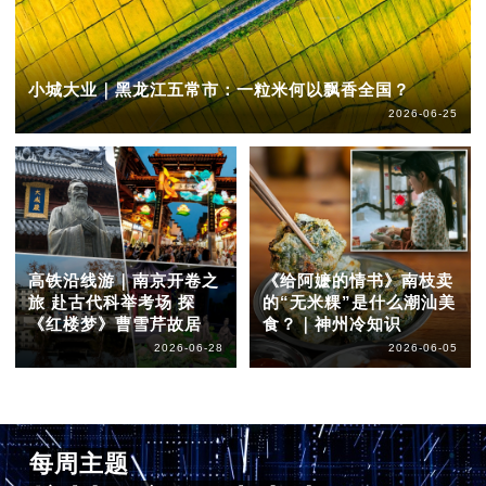
小城大业｜黑龙江五常市：一粒米何以飘香全国？
2026-06-25
高铁沿线游｜南京开卷之
《给阿嬷的情书》南枝卖
旅 赴古代科举考场 探
的“无米粿”是什么潮汕美
《红楼梦》曹雪芹故居
食？｜神州冷知识
2026-06-28
2026-06-05
每周主题