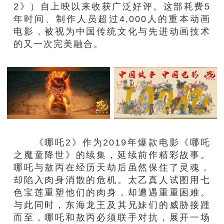
2》）自上映以来收获广泛好评。这部耗费5
年时间、制作人员超过4,000人的重本动画
电影，被视为中国传统文化与先进动画技术
的又一次完美融合。
《哪吒2》作为2019年爆款电影《哪吒
之魔童降世》的续集，延续前作精彩故事。
哪吒与敖丙在经历天劫后虽然保住了灵魂，
却陷入肉身消散的危机。太乙真人试图用七
色宝莲重塑他们的肉身，却遭遇重重困难。
与此同时，东海龙王及其兄妹们的威胁接踵
而至，哪吒和敖丙必须联手对抗，展开一场