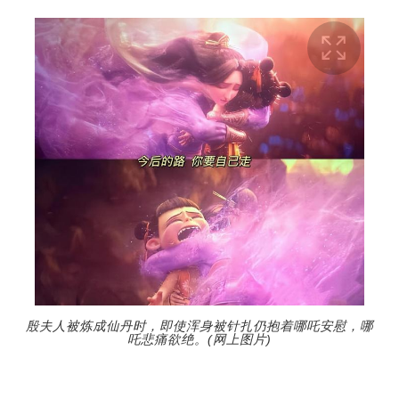
殷夫人被炼成仙丹时，即使浑身被针扎仍抱着哪吒安慰，哪
吒悲痛欲绝。(网上图片)