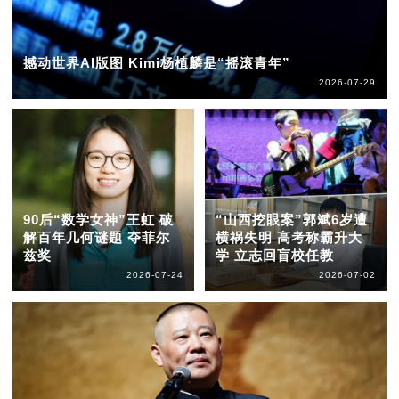
撼动世界AI版图 Kimi杨植麟是“摇滚青年”
2026-07-29
90后“数学女神”王虹 破
“山西挖眼案”郭斌6岁遭
解百年几何谜题 夺菲尔
横祸失明 高考称霸升大
兹奖
学 立志回盲校任教
2026-07-24
2026-07-02