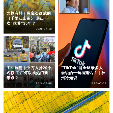
文物有料｜用宝石画成的
《千里江山图》 展出一
次“休养”30年？
2026-07-10
工业旅游｜上万人抢20个
“TikTok”是全球最多人
名额 工厂何以成热门新
会说的一句福建话？｜神
景点？
州冷知识
2026-07-08
2026-07-03