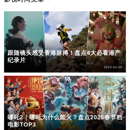
跟随镜头感受香港脉搏！盘点4大必看港产
纪录片
2025-02-20
哪吒2｜哪吒为什么能火？盘点2025春节档
电影TOP3