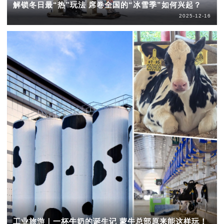
解锁冬日最“热”玩法 席卷全国的“冰雪季”如何兴起？
2025-12-16
工业旅游｜一杯牛奶的诞生记 蒙牛总部原来能这样玩！