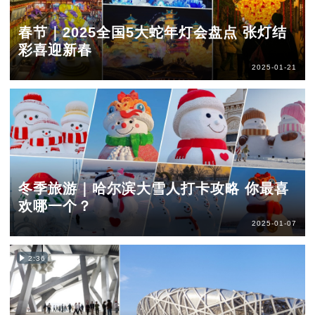
春节｜2025全国5大蛇年灯会盘点 张灯结
彩喜迎新春
2025-01-21
冬季旅游｜哈尔滨大雪人打卡攻略 你最喜
欢哪一个？
2025-01-07
2:36