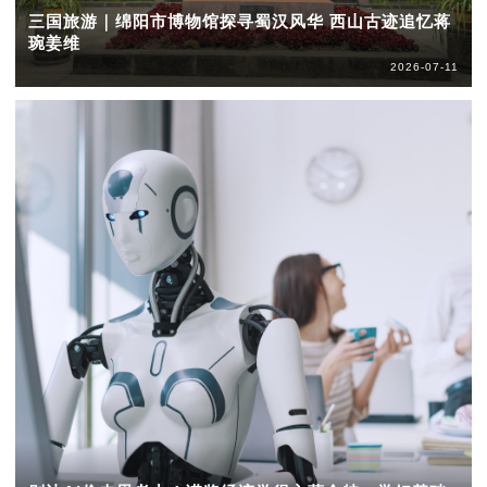
三国旅游｜绵阳市博物馆探寻蜀汉风华 西山古迹追忆蒋
琬姜维
2026-07-11