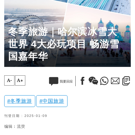
冬季旅游｜哈尔滨冰雪大
世界 4大必玩项目 畅游雪
国嘉年华
A-
A+
我要回应
冬季旅游
中国旅游
刊登日期 : 2025-01-09
编辑︰流荧