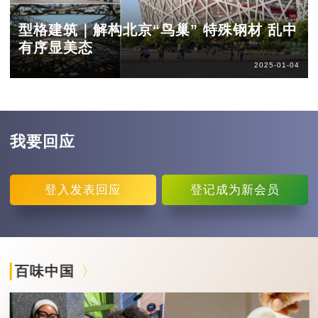
型格建筑｜解构北京“鸟巢” 特殊钢材 乱中
有序显美态
2025-01-04
我要回应
登入
发表回应
登记
成为新会员
百味中国