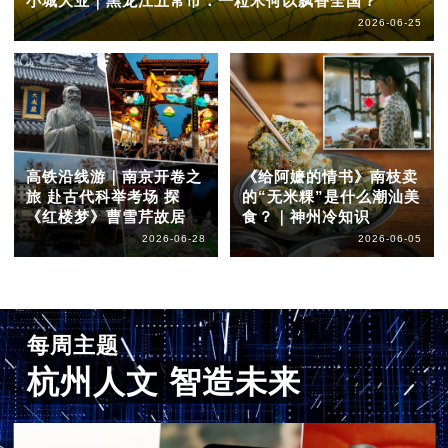
小城大业｜黑龙江五常市：一粒米何以飘香全国？
2026-06-25
高铁沿线游｜南京开卷之
《给阿嬷的情书》南枝卖
旅 赴古代科举考场 探
的“无米粿”是什么潮汕美
《红楼梦》曹雪芹故居
食？｜神州冷知识
2026-06-28
2026-06-05
每周主题
杭州人文 智造未来