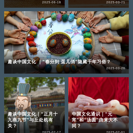
2025-06-18
2025-03-21
趣谈中国文化 ｜“春分到 蛋儿俏”隐藏千年习俗？
2025-03-20
趣谈中国文化｜“正月十
中国文化通识｜“元
九燕九节”与丘处机有
宵”和“汤圆”由来大不
关？
同？
2025-02-17
2025-02-01