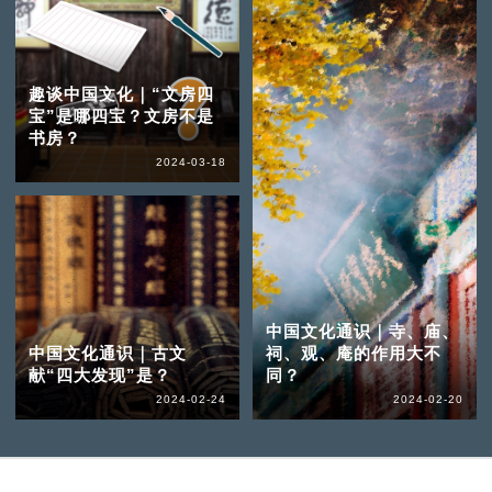
趣谈中国文化｜“文房四
宝”是哪四宝？文房不是
书房？
2024-03-18
中国文化通识｜寺、庙、
中国文化通识｜古文
祠、观、庵的作用大不
献“四大发现”是？
同？
2024-02-24
2024-02-20