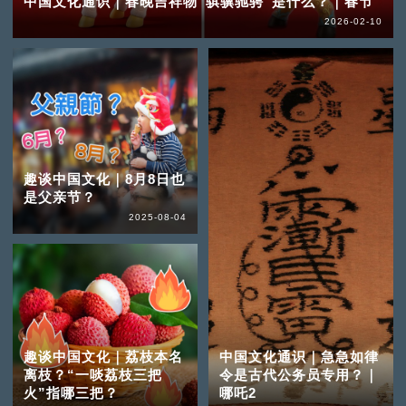
中国文化通识｜春晚吉祥物“骐骥驰骋”是什么？｜春节
2026-02-10
趣谈中国文化｜8月8日也
是父亲节？
2025-08-04
趣谈中国文化｜荔枝本名
中国文化通识｜急急如律
离枝？“一啖荔枝三把
令是古代公务员专用？｜
火”指哪三把？
哪吒2