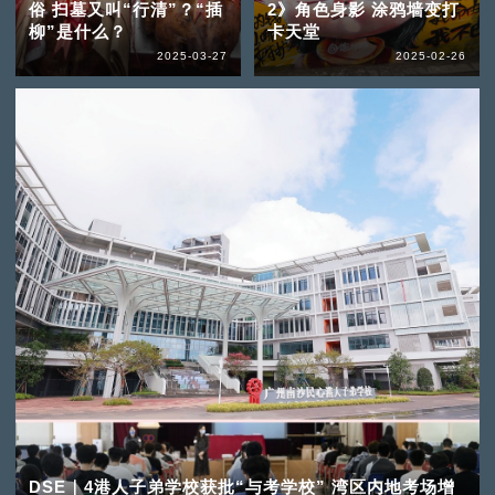
俗 扫墓又叫“行清”？“插
2》角色身影 涂鸦墙变打
柳”是什么？
卡天堂
2025-03-27
2025-02-26
DSE｜4港人子弟学校获批“与考学校” 湾区内地考场增