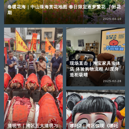
春暖花海｜中山珠海赏花地图 春日限定逐梦繁花 ｜附花
期
2025-04-10
现场直击｜淘宝家具实体
店 体验购物流程 AI度身
造柜吸晴
2025-02-28
清明节｜湾区五大清明习
哪吒2｜湾区惊现《哪吒