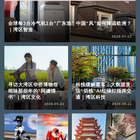
全球每3台冷气机1台“广东造” 中国“风”如何降温欧洲？
｜湾区智造
2026-07-22
寻访大湾区华侨博物馆
科技缓解塞车：大数据灵
细味那些年的“阿嬷情
活“切线”AI红绿灯指挥交
书”｜湾区文化
通｜湾区科技
2026-05-22
2026-05-11