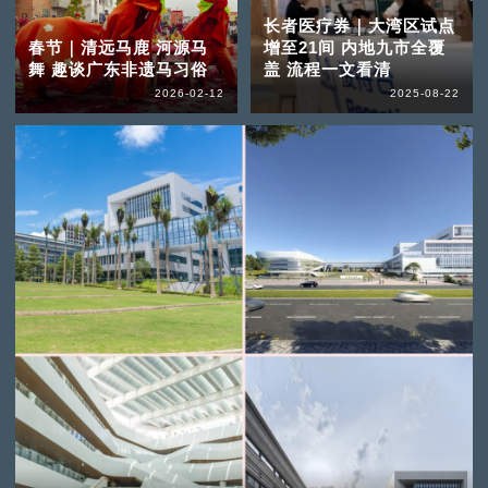
长者医疗券｜大湾区试点
春节｜清远马鹿 河源马
增至21间 内地九市全覆
舞 趣谈广东非遗马习俗
盖 流程一文看清
2026-02-12
2025-08-22