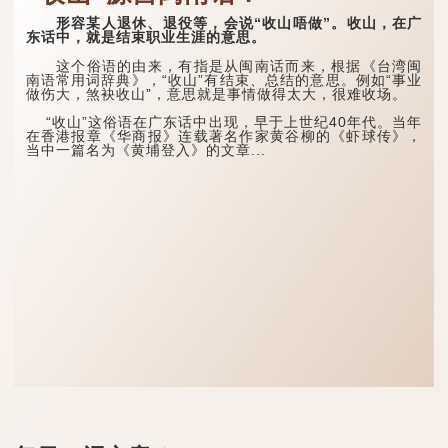
形容某人退休、退役等，会说“收山唔做”。收山，在广
东话中，就是结束职业生涯的意思。
这个俗语的由来，有指是从闽南话而来，根据《台湾闽
南语常用词辞典》，“收山”有结束、总结的意思。例如“事业
做伤大，煞袂收山”，意思就是事情做得太大，很难收场。
“收山”这俗语在广东话中出现，早于上世纪40年代。当年
在香港报章《华商报》连载著名作家黄谷柳的《虾球传》，
当中一篇名为《黄埔登入》的文章...