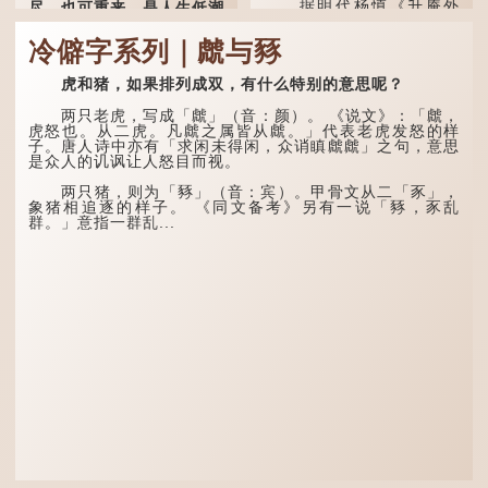
据明代杨慎《升庵外
尽，也可重来，是人生低潮
集》记载，龙生九子的次序
时激励向上的名句。
排列为：赑屭、螭吻、蒲
冷僻字系列｜虤与豩
牢、狴犴、饕餮、蚣蝮、睚
原诗写道："人生得意
眦、狻猊、椒图（此为其中
须尽欢，莫使金樽空对月。
一种说法）。
虎和猪，如果排列成双，有什么特别的意思呢？
天生我材必有用，千金散尽
还复来。烹羊宰牛且为乐，
龙九子外形与能力各有
会须一饮三百杯。" 意思是
两只老虎，写成「虤」（音：颜）。 《说文》：「虤，
不同，其中，赑屭原形像
说：上天给了我才能，必然
虎怒也。从二虎。凡虤之属皆从虤。」代表老虎发怒的样
龟，因为能负重，多作为碑
有用到的地方；即使千金散
子。唐人诗中亦有「求闲未得闲，众诮瞋虤虤」之句，意思
座，有“碑下...
去，也终会重新得到。
是众人的讥讽让人怒目而视。
李白作此诗时，大约是
两只猪，则为「豩」（音：宾）。甲骨文从二「豕」，
天宝十一年。当时他已被唐
象猪相追逐的样子。 《同文备考》另有一说「豩，豕乱
玄宗赐金放还约八年，这期
群。」意指一群乱...
间经常与朋友游山玩水，部
分诗作显露出怀...