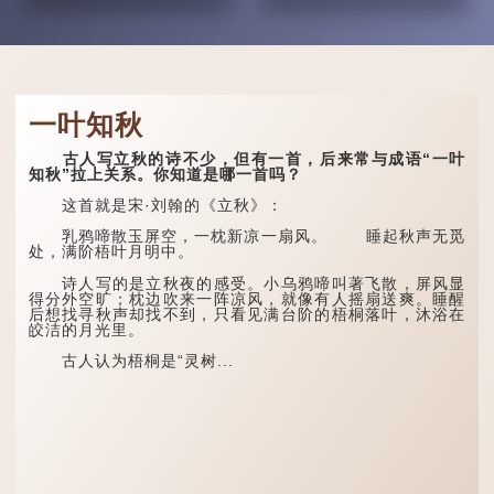
一叶知秋
古人写立秋的诗不少，但有一首，后来常与成语“一叶
知秋”拉上关系。你知道是哪一首吗？
这首就是宋·刘翰的《立秋》：
乳鸦啼散玉屏空，一枕新凉一扇风。 睡起秋声无觅
处，满阶梧叶月明中。
诗人写的是立秋夜的感受。小乌鸦啼叫著飞散，屏风显
得分外空旷；枕边吹来一阵凉风，就像有人摇扇送爽。睡醒
后想找寻秋声却找不到，只看见满台阶的梧桐落叶，沐浴在
皎洁的月光里。
古人认为梧桐是“灵树...