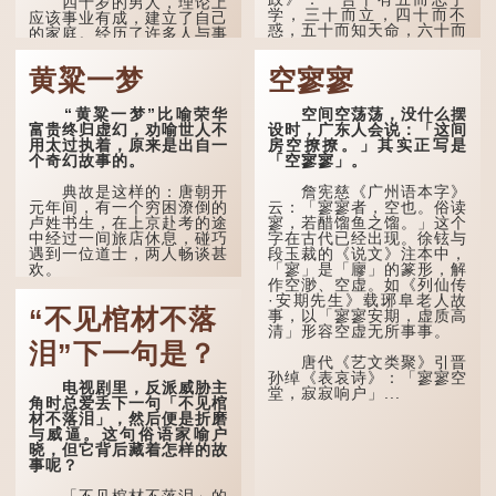
四十岁的男人，理论上
学，三十而立，四十而不
应该事业有成，建立了自己
惑，五十而知天命，六十而
的家庭。经历了许多人与事
耳顺，七十而从心所欲，不
之后，对事物有了自己的判
逾矩。」
断能力，不会轻易为表象所
黄粱一梦
空寥寥
迷惑。
在古代，男子一般于二
十岁进行冠礼，冠礼完成后
孔子在《论语·子罕》
“黄粱一梦”比喻荣华
空间空荡荡，没什么摆
便是成人，但由于未达壮
也说：「知者不惑，仁者不
富贵终归虚幻，劝喻世人不
设时，广东人会说：「这间
年，所以又称「弱冠」。
忧，勇者不惧。」「知」与
用太过执着，原来是出自一
房空撩撩。」其实正写是
《礼记·曲礼》明确记载：
智慧的「智」相通，四十岁
个奇幻故事的。
「空寥寥」。
「人生十年曰幼，学；二十
的男人应已累积足够智慧，
曰弱，冠；三十曰壮，有
不再对自己的人生感到困
典故是这样的：唐朝开
詹宪慈《广州语本字》
室。」这说明三十岁...
惑、忧虑与恐惧。
元年间，有一个穷困潦倒的
云：「寥寥者，空也。俗读
卢姓书生，在上京赴考的途
寥，若醋馏鱼之馏。」这个
到了五十岁，...
中经过一间旅店休息，碰巧
字在古代已经出现。徐铉与
遇到一位道士，两人畅谈甚
段玉裁的《说文》注本中，
欢。
「寥」是「廫」的篆形，解
作空渺、空虚。如《列仙传
·安期先生》载琊阜老人故
言谈间，卢姓书生感慨
“不见棺材不落
事，以「寥寥安期，虚质高
自己虽贵为读书人，但一直
清」形容空虚无所事事。
未能考取功名，仍然贫困，
感到十分落泊。于是，道士
泪”下一句是？
拿出一个青瓷枕头，让卢姓
唐代《艺文类聚》引晋
书生睡一睡，便能满足他希
孙绰《表哀诗》：「寥寥空
电视剧里，反派威胁主
望得到荣华富贵的愿望。
堂，寂寂响户」...
角时总爱丢下一句「不见棺
材不落泪」，然后便是折磨
这时，...
与威逼。这句俗语家喻户
晓，但它背后藏着怎样的故
事呢？