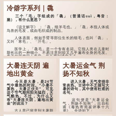
冷僻字系列｜毳
三个「毛」字组成的「毳」（普通话cuì，粤音：
脆），有什么意思？
《说文解字》 ：「毳，细羊毛也。」「毳」本指人体或
鸟兽的毛发，或由毛织成的制品。
人体表面，例如手臂等部位生长的细毛，也叫「毳」，
又叫「寒毛」、「汗毛」。
医学上，「毳毛」是一个专有名词。它指人类在儿童时
期长出的一种细小、不易注意到却又几乎遍布全身的毛发。
毳毛的密度因人而异，其长度则通常不会...
大暑连天阴 遍
大暑运金气 荆
地出黄金
扬不知秋
今天是大暑，是24节
进入大暑，天气变得非
气中最热的时段。“小暑不
常炎热。古诗中不乏描写大
算热，大暑正伏天”，可见
暑的诗句，其中便有杜甫的
这个节气期间阳光猛烈，天
名句。
气酷热。不过，为什么又
有“大暑连天阴，遍地出黄
这句便是“大暑运金
金”的说法？
气，荆扬不知秋”，出自杜
甫《毒热寄简崔评事十六
古人早已留意到大暑期
弟》，全诗如下：
间的气候规律。 《逸周书·