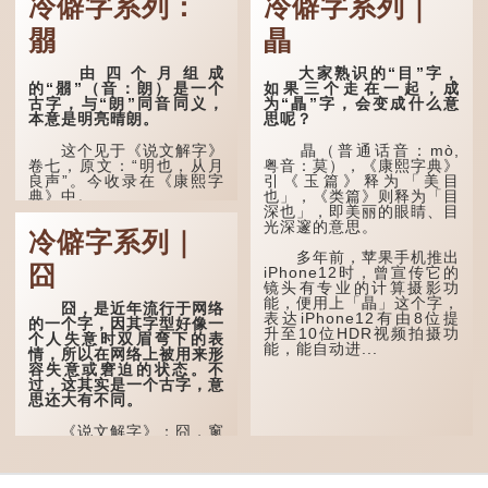
冷僻字系列：
冷僻字系列｜
朤
瞐
由四个月组成
大家熟识的“目”字，
的“朤”（音：朗）是一个
如果三个走在一起，成
古字，与“朗”同音同义，
为“瞐”字，会变成什么意
本意是明亮晴朗。
思呢？
这个见于《说文解字》
瞐（普通话音：mò,
卷七，原文：“明也，从月
粤音：莫），《康熙字典》
良声”。今收录在《康熙字
引《玉篇》释为「美目
典》中。
也」，《类篇》则释为「目
深也」，即美丽的眼睛、目
光深邃的意思。
这个字，用法颇多。
冷僻字系列｜
多年前，苹果手机推出
“朤朤干坤，舍我其
囧
iPhone12时，曾宣传它的
谁。”干坤是《周易》中的
镜头有专业的计算摄影功
两个卦名，这里指天地、宇
能，便用上「瞐」这个字，
宙等，形容政治清明，天下
囧，是近年流行于网络
表达iPhone12有由8位提
太平！
的一个字，因其字型好像一
升至10位HDR视频拍摄功
个人失意时双眉弯下的表
能，能自动进...
“天空朤朤，任鸟儿高
情，所以在网络上被用来形
飞。”也是指天清气明，鸟
容失意或窘迫的状态。不
儿可高飞。
过，这其实是一个古字，意
思还大有不同。
“朤朤脆脆”就是形容办
事爽快干脆。我...
《说文解字》：囧，窻
牖丽廔闿明。象形。囧，本
义是透光通明的窗户，跟
「囱」一样都是「窗」的象