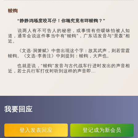
輘輷
“静静鸡喺度咬耳仔！你哋究竟有咩輘輷？”
说两人有不可告人的秘密，或事情有些暧昧怕被人知
道，通常会说这件事当中有“輘輷”，广东话发音与“景轰”相
近。
《文选·洞箫赋》中曾出现这个字：故其武声，则若雷霆
輘輷。《文选·李善注》中则提到：輘輷，大声也。
也就是说，“輘輷”发音与古代战车行进时发出的声音相
近，若士兵行军打仗时听到这样的声音即...
我要回应
登入
发表回应
登记
成为新会员