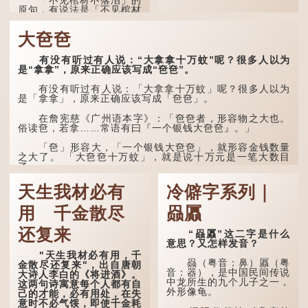
「不见棺材不落泪」的
原句，有说法是「不见棺材
不下泪」或「不见亲棺不下
泪」，出自明朝兰陵笑笑生
大夿夿
所著的《金瓶梅词话》第九
十八回。原意是指人未亲眼
见到亲人棺木，便不会真正
有没有听过有人说：“大拿拿十万蚊”呢？很多人以为
感到悲伤；后来引申为比喻
是“拿拿”，原来正确应该写成“夿夿”。
人执迷不悟，不到彻底失
败，便不肯罢休。
有没有听过有人说：「大拿拿十万蚊」呢？很多人以为
是「拿拿」，原来正确应该写成「夿夿」。
许多人对这上半句耳熟
能详，但它其实还有下半句
在詹宪慈《广州语本字》：「夿夿者，形容物之大也。
——「不到黄河心不死」...
俗读夿，若拿……常语有曰『一个银钱大夿夿』。」
「夿」形​​容大，「一个银钱大夿夿」，就形容金钱数量
之大了。 「大夿夿十万蚊」，就是说十万元是一笔大数目
了。...
天生我材必有
冷僻字系列｜
用 千金散尽
赑屭
还复来
“赑屭”这二字是什么
意思？又怎样发音？
"天生我材必有用，千
赑（粤音：鼻）屭（粤
金散尽还复来"，出自唐朝
音：器），是中国民间传说
大诗人李白的《将进酒》。
中龙所生的九个儿子之一，
这两句诗寓意每个人都有自
外形像龟。
己的才能，必有用处，在失
意时不必气馁，即使千金耗