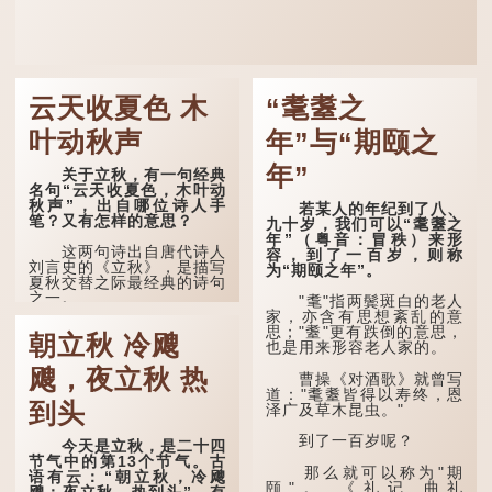
云天收夏色 木
“耄耋之
叶动秋声
年”与“期颐之
年”
关于立秋，有一句经典
名句“云天收夏色，木叶动
秋声”，出自哪位诗人手
若某人的年纪到了八、
笔？又有怎样的意思？
九十岁，我们可以“耄耋之
年”（粤音：冒秩）来形
这两句诗出自唐代诗人
容，到了一百岁，则称
刘言史的《立秋》，是描写
为“期颐之年”。
夏秋交替之际最经典的诗句
之一。
"耄"指两鬓斑白的老人
家，亦含有思想紊乱的意
《立秋》全诗如下：
思；"耋"更有跌倒的意思，
朝立秋 冷飕
也是用来形容老人家的。
兹晨戒流火，商飙早已
飕，夜立秋 热
惊。 云天收夏色，木
曹操《对酒歌》就曾写
叶动秋声。
道："耄耋皆得以寿终，恩
到头
泽广及草木昆虫。"
诗的前两句写的是：这
一天早安，天上的“流
到了一百岁呢？
今天是立秋，是二十四
火”（指大火星，象征暑
节气中的第13个节气。古
气）开始消退，凉爽的秋风
那么就可以称为"期
语有云：“朝立秋，冷飕
（商飙，即西风）已经悄然
颐"。 《礼记.曲礼