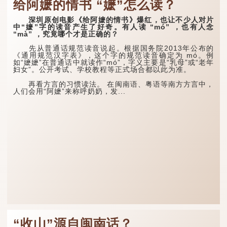
给阿嬷的情书 “嬷”怎么读？
深圳原创电影《给阿嬷的情书》爆红，也让不少人对片
中“嬷”字的读音产生了好奇。有人读 “mó” ，也有人念
“mà” ，究竟哪个才是正确的？
先从普通话规范读音说起。根据国务院2013年公布的
《通用规范汉字表》，这个字的规范读音确定为 mó。例
如“嬷嬷”在普通话中就读作“mó”，字义主要是“乳母”或“老年
妇女”。公开考试、学校教程等正式场合都以此为准。
再看方言的习惯读法。 在闽南语、粤语等南方方言中，
人们会用“阿嬷”来称呼奶奶，发...
“收山”源自闽南话？