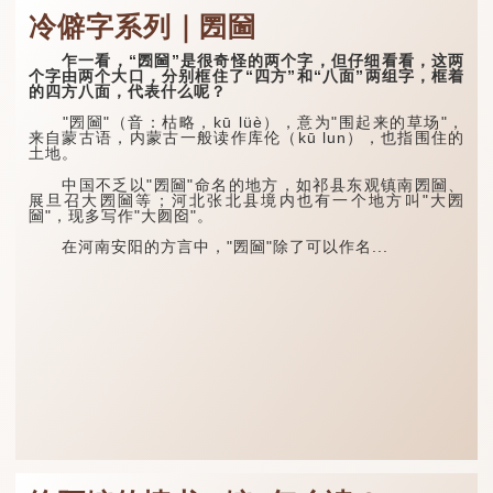
冷僻字系列｜圐圙
乍一看，“圐圙”是很奇怪的两个字，但仔细看看，这两
个字由两个大口，分别框住了“四方”和“八面”两组字，框着
的四方八面，代表什么呢？
"圐圙"（音：枯略，kū lüè），意为"围起来的草场"，
来自蒙古语，内蒙古一般读作库伦（kū lun），也指围住的
土地。
中国不乏以"圐圙"命名的地方，如祁县东观镇南圐圙、
展旦召大圐圙等；河北张北县境内也有一个地方叫"大圐
圙"，现多写作"大囫囵"。
在河南安阳的方言中，"圐圙"除了可以作名...