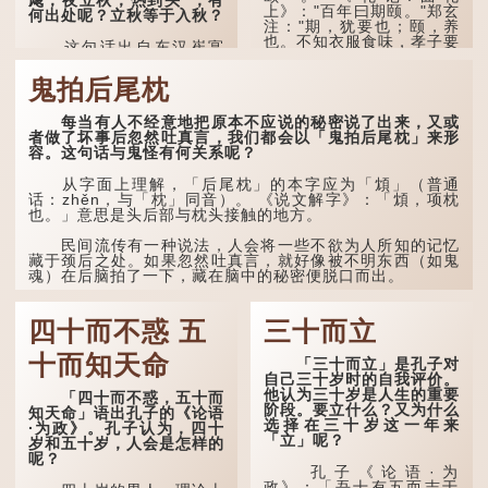
飕；夜立秋，热到头”，有
吹起。后两句，便是全诗的
上》："百年曰期颐。"郑玄
何出处呢？立秋等于入秋？
灵魂...
注："期，犹要也；颐，养
也。不知衣服食味，孝子要
这句话出自东汉崔寔
尽养...
《四民月令》：“朝立秋，
冷飕飕；夜立秋，热到
鬼拍后尾枕
头”。到了清代，顾禄在
《清嘉录》里记录苏州风俗
每当有人不经意地把原本不应说的秘密说了出来，又或
时，也引用了这句谚语。不
者做了坏事后忽然吐真言，我们都会以「鬼拍后尾枕」来形
过当地百姓的口头说法
容。这句话与鬼怪有何关系呢？
是“朝立秋，渹飕飕；夜立
秋，热吽吽”。虽然用字略
有不同，但意思完全一致。
从字面上理解，「后尾枕」的本字应为「䪴」（普通
话：zhěn，与「枕」同音）。 《说文解字》：「䪴，项枕
也。」意思是头后部与枕头接触的地方。
那么，这句话到底准不
准呢？它反映了古人的一种
朴素观察：如果立秋的精
民间流传有一种说法，人会将一些不欲为人所知的记忆
确...
藏于颈后之处。如果忽然吐真言，就好像被不明东西（如鬼
魂）在后脑拍了一下，藏在脑中的秘密便脱口而出。
因此...
四十而不惑 五
三十而立
十而知天命
「三十而立」是孔子对
自己三十岁时的自我评价。
他认为三十岁是人生的重要
「四十而不惑，五十而
阶段。要立什么？又为什么
知天命」语出孔子的《论语
选择在三十岁这一年来
·为政》。孔子认为，四十
「立」呢？
岁和五十岁，人会是怎样的
呢？
孔子《论语·为
政》：「吾十有五而志于