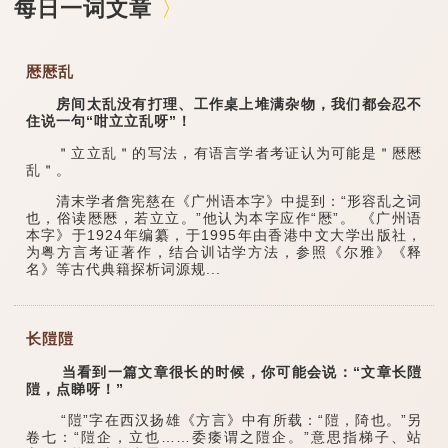
每日一词文章
厯厯乱
房间太乱没有打理、工作桌上堆满杂物，我们都会忍不
住说一句“咁立立乱呀”！
＂立立乱＂的写法，有语言学者考证认为可能是＂厯厯
乱＂。
清末学者詹宪慈在《广州语本字》中提到：“形容乱之词
也，俗读厯厯，若立立。”他认为本字应作“厯”。 《广州语
本字》于1924年编纂，于1995年由香港中文大学出版社，
为粤方言考证著作，结合训诂学方法，参照《尔雅》《释
名》等古代典籍探析词源规...
长隑隑
当看到一篇文章很长的时候，你可能会说：“文章长隑
隑，点睇呀！”
“隑”字在西汉扬雄《方言》中有所载：“隑，陭也。”另
卷七：“隑企，立也……委痿谓之隑企。”意思指梯子、站