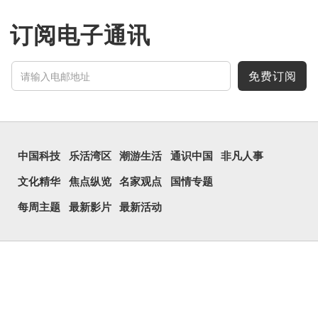
形字。甲骨文中又用作地
名，古书中的「黍于囧」表
示在囧地种黍。
订阅电子通讯
这个古字十分少用，直
至21世纪，网络上开始流
行表情符号，这个字也被网
民当做表情符号来用。
免费订阅
囧字的「八」像一对委
屈的八字眉模样，「口」像
惊讶、...
中国科技
乐活湾区
潮游生活
通识中国
非凡人事
文化精华
焦点纵览
名家观点
国情专题
每周主题
最新影片
最新活动