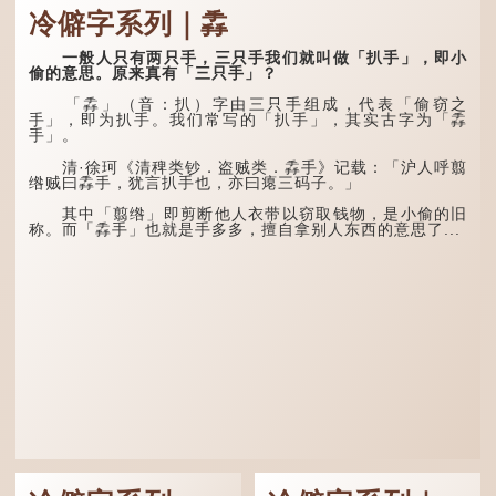
时训解》记载：「大暑之
大暑运金气，荆扬不知
冷僻字系列｜掱
日，腐草化为萤。又五日，
秋。
土润溽暑。又五日，大雨时
行。」意思是说，大暑时节
林下有塌翼，水中无行
一般人只有两只手，三只手我们就叫做「扒手」，即小
萤火虫出生，土地湿热，常
舟。
偷的意思。原来真有「三只手」？
有大雨出现。
五行当中“金”对应秋
「掱」（音：扒）字由三只手组成，代表「偷窃之
这段时期的雨水，对农
季，代表凉爽肃杀之
手」，即为扒手。我们常写的「扒手」，其实古字为「掱
作物尤其重要。三伏天酷热
气。“运”是“运行”，描写大
手」。
难耐，农作物不能缺水。若
暑的酷热阻碍了金气的流
连续几天降雨，泥土得以湿
转。
清·徐珂《清稗类钞．盗贼类．掱手》记载：「沪人呼翦
润；雨过天晴后，烈日高
绺贼曰掱手，犹言扒手也，亦曰瘪三码子。」
照...
“荆扬”指荆州（湖北）
和扬州（江苏），泛指长江
其中「翦绺」即剪断他人衣带以窃取钱物，是小偷的旧
中下游地区，“...
称。而「掱手」也就是手多多，擅自拿别人东西的意思了...