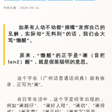
刊登日期 : 2026-05-11
如果有人动不动都“插嘴”发挥自己的
见解，实际却“无料到”的话，我们会大
骂“懒醒”。
原来，“懒醒”的正字是“谰（音栏
lan2）醒”，就是假装聪明的意思。
这个字在《广州话普通话词典》就有收
录，正写为“谰”。
在日常生活中，这个字是经常出现的，
例如“谰靓仔”、 “谰好人咁”、“谰叻”、“谰得
戚”、“谰高窦”、“谰正经”、“谰有宝”等等。