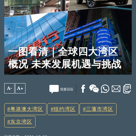
一图看清｜全球四大湾区
概况 未来发展机遇与挑战
A-
A+
我要回应
粤港澳大湾区
纽约湾区
三藩市湾区
东京湾区