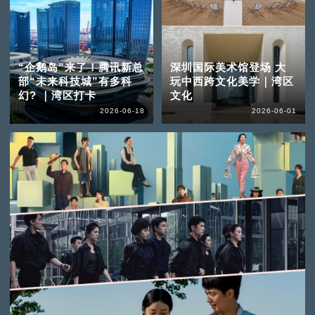
“企鹅岛”来了！腾讯新总
深圳国际美术馆登场 大
部“未来科技城”有多科
玩中西跨文化美学｜湾区
幻? ｜湾区打卡
文化
2026-06-18
2026-06-01