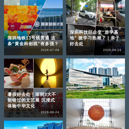
深圳科技巨企变“游学基
深圳地铁13号线贯通 这
地” 掀学习热潮？｜亲子
条“黄金科创线”有多强？
好去处
2026-07-09
2026-06-29
暑假好去处｜深圳3大不
能错过的文艺展 沉浸式
体验中华文化
2026-06-24