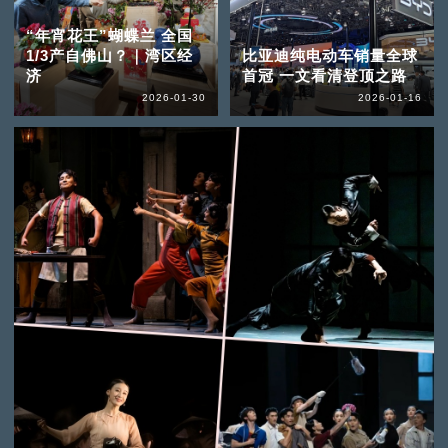
“年宵花王”蝴蝶兰 全国
1/3产自佛山？｜湾区经
比亚迪纯电动车销量全球
济
首冠 一文看清登顶之路
2026-01-30
2026-01-16