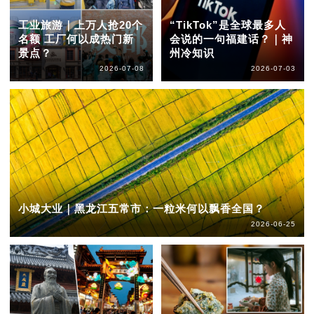
工业旅游｜上万人抢20个
“TikTok”是全球最多人
名额 工厂何以成热门新
会说的一句福建话？｜神
景点？
州冷知识
2026-07-08
2026-07-03
小城大业｜黑龙江五常市：一粒米何以飘香全国？
2026-06-25