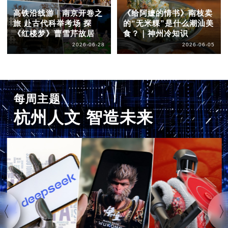
高铁沿线游｜南京开卷之
《给阿嬷的情书》南枝卖
旅 赴古代科举考场 探
的“无米粿”是什么潮汕美
《红楼梦》曹雪芹故居
食？｜神州冷知识
2026-06-28
2026-06-05
每周主题
杭州人文 智造未来