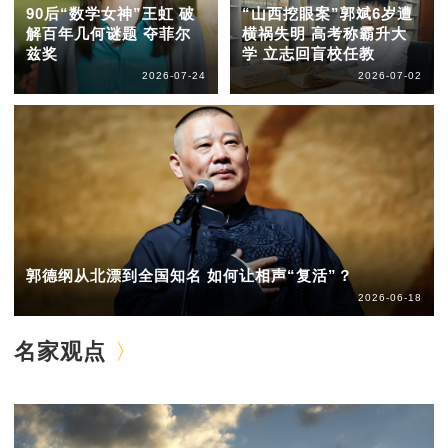
90后“数学女神”王虹 破
“山西挖眼案”郭斌6岁遭
解百年几何谜题 夺菲尔
横祸失明 高考称霸升大
兹奖
学 立志回盲校任教
2026-07-24
2026-07-02
郭德纲从北漂到全国知名 如何让相声“复活”？
2026-06-18
名家观点