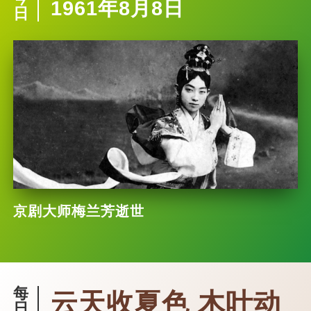
1961年8月8日
日
京剧大师梅兰芳逝世
每
云天收夏色 木叶动
日