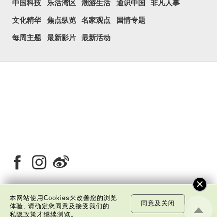
中国科技
乐活湾区
潮游生活
通识中国
非凡人事
文化精华
焦点纵览
名家观点
国情专题
每周主题
最新影片
最新活动
本网站使用Cookies来改善您的浏览
同意及关闭
体验, 请确定您同意及接受我们的
关于我们
版权告示
私隐政策声明
免责声明
私隐政策
才继续浏览。