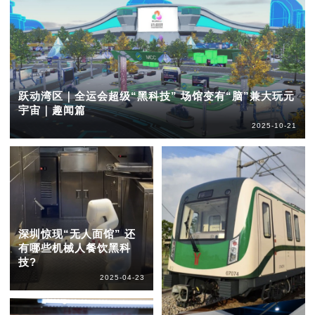
跃动湾区｜全运会超级“黑科技” 场馆变有“脑”兼大玩元
宇宙｜趣闻篇
2025-10-21
深圳惊现“无人面馆” 还
有哪些机械人餐饮黑科
技?
2025-04-23