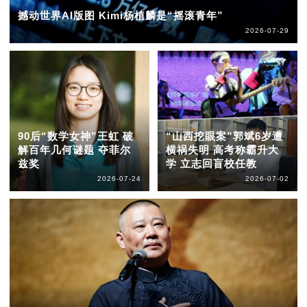
撼动世界AI版图 Kimi杨植麟是“摇滚青年”
2026-07-29
90后“数学女神”王虹 破
“山西挖眼案”郭斌6岁遭
解百年几何谜题 夺菲尔
横祸失明 高考称霸升大
兹奖
学 立志回盲校任教
2026-07-24
2026-07-02