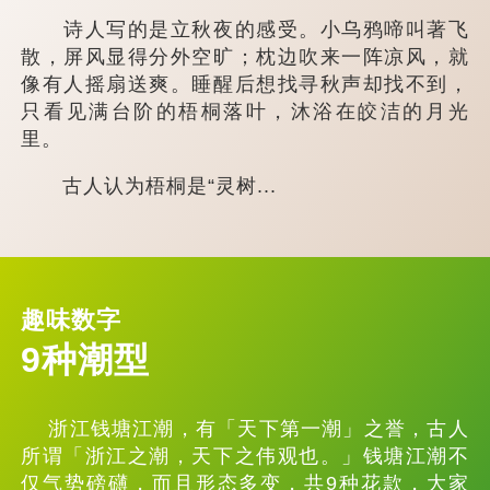
诗人写的是立秋夜的感受。小乌鸦啼叫著飞
散，屏风显得分外空旷；枕边吹来一阵凉风，就
像有人摇扇送爽。睡醒后想找寻秋声却找不到，
只看见满台阶的梧桐落叶，沐浴在皎洁的月光
里。
古人认为梧桐是“灵树...
趣味数字
9种潮型
浙江钱塘江潮，有「天下第一潮」之誉，古人
所谓「浙江之潮，天下之伟观也。」钱塘江潮不
仅气势磅礴，而且形态多变，共9种花款，大家