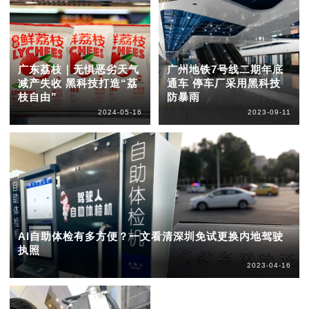
广东荔枝｜无惧恶劣天气
广州地铁7号线二期年底
减产失收 黑科技打造“荔
通车 停车厂采用黑科技
枝自由”
防暴雨
2024-05-16
2023-09-11
AI自助体检有多方便？一文看清深圳免试更换内地驾驶
执照
2023-04-16