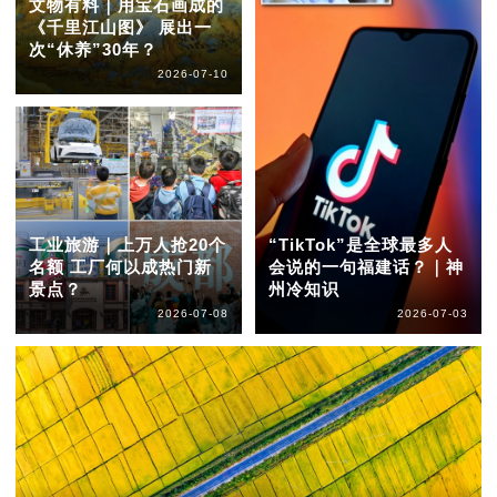
文物有料｜用宝石画成的
《千里江山图》 展出一
次“休养”30年？
2026-07-10
工业旅游｜上万人抢20个
“TikTok”是全球最多人
名额 工厂何以成热门新
会说的一句福建话？｜神
景点？
州冷知识
2026-07-08
2026-07-03