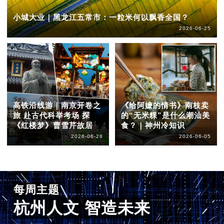
小城大业｜黑龙江五常市：一粒米何以飘香全国？
2026-06-25
高铁沿线游｜南京开卷之
《给阿嬷的情书》南枝卖
旅 赴古代科举考场 探
的“无米粿”是什么潮汕美
《红楼梦》曹雪芹故居
食？｜神州冷知识
2026-06-28
2026-06-05
每周主题
杭州人文 智造未来