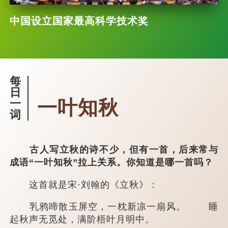
中国设立国家最高科学技术奖
每
日
一叶知秋
一
词
古人写立秋的诗不少，但有一首，后来常与
成语“一叶知秋”拉上关系。你知道是哪一首吗？
这首就是宋·刘翰的《立秋》：
乳鸦啼散玉屏空，一枕新凉一扇风。 睡
起秋声无觅处，满阶梧叶月明中。