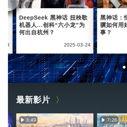
杭州
DeepSeek 黑神话 扭秧歌
黑神话：
机器人...创科“六小龙”为
骥如何用
何出自杭州？
事？
6-03
2025-03-24
最新影片
3:49
7:26