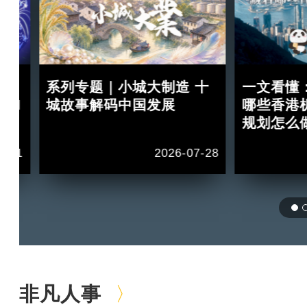
：
系列专题｜小城大制造 十
一文看懂
 II
城故事解码中国发展
哪些香港
规划怎么
1-11
2026-07-28
非凡人事