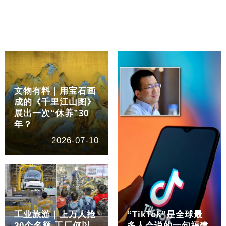
文物有料｜用宝石画
成的《千里江山图》
展出一次“休养”30
年？
2026-07-10
工业旅游｜上万人抢
“TikTok”是全球最
20个名额 工厂何以
多人会说的一句福建