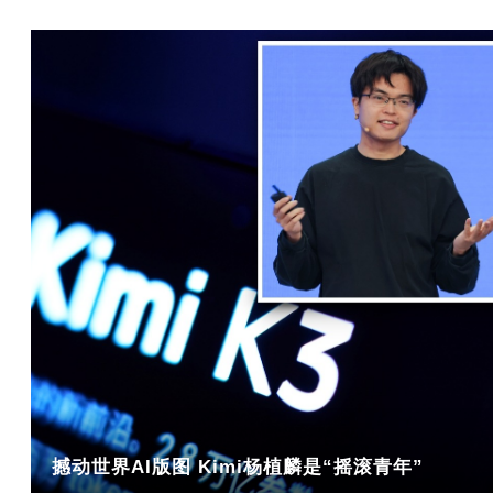
撼动世界AI版图 Kimi杨植麟是“摇滚青年”