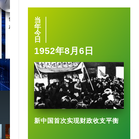
90后王兴兴 “英语学渣”是
智慧城市｜杭
当
年
机械人天才
大脑” 有何神
今
日
1952年8月6日
2025-03-17
新中国首次实现财政收支平衡
7:20
3:49