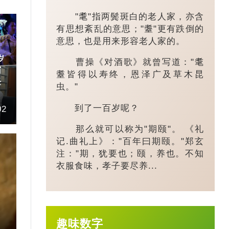
"耄"指两鬓斑白的老人家，亦含
有思想紊乱的意思；"耋"更有跌倒的
意思，也是用来形容老人家的。
岁
曹操《对酒歌》就曾写道："耄
霸
耋皆得以寿终，恩泽广及草木昆
任
虫。"
到了一百岁呢？
02
那么就可以称为"期颐"。 《礼
记.曲礼上》："百年曰期颐。"郑玄
注："期，犹要也；颐，养也。不知
衣服食味，孝子要尽养...
趣味数字