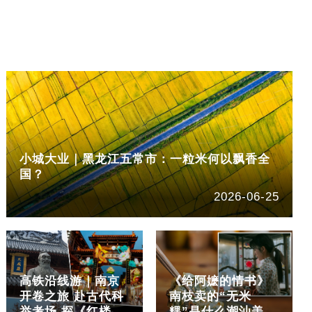
小城大业｜黑龙江五常市：一粒米何以飘香全
国？
2026-06-25
高铁沿线游｜南京
《给阿嬷的情书》
开卷之旅 赴古代科
南枝卖的“无米
举考场 探《红楼
粿”是什么潮汕美