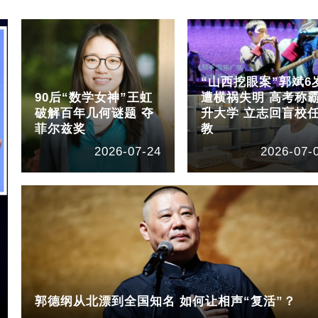
“山西挖眼案”郭斌6
90后“数学女神”王虹
遭横祸失明 高考称
破解百年几何谜题 夺
升大学 立志回盲校
菲尔兹奖
教
2026-07-24
2026-07-
郭德纲从北漂到全国知名 如何让相声“复活”？