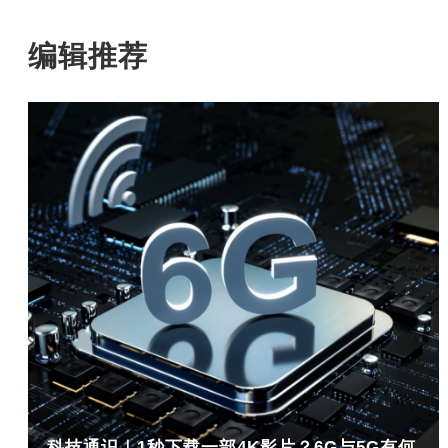
编辑推荐
科技通识｜1秒下载一部4K影片？6G与5G有何