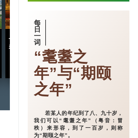
每
日
一
十五五规划｜五年规划 藏
小城大业｜浙
词
着什么中国“治”慧？
镇：一粒珍珠如
“耄耋之
亿璀璨王国？
年”与“期颐
2026-03-18
之年”
若某人的年纪到了八、九十岁，
我们可以“耄耋之年”（粤音：冒
秩）来形容，到了一百岁，则称
为“期颐之年”。