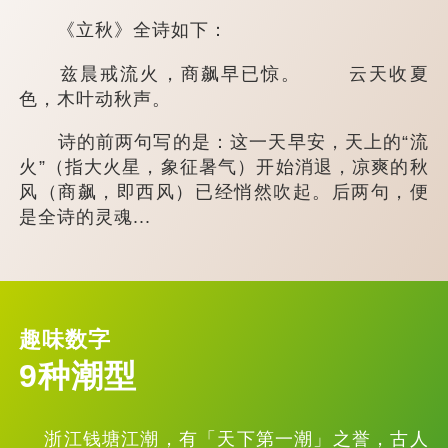
《立秋》全诗如下：
兹晨戒流火，商飙早已惊。 云天收夏
色，木叶动秋声。
诗的前两句写的是：这一天早安，天上的“流
火”（指大火星，象征暑气）开始消退，凉爽的秋
风（商飙，即西风）已经悄然吹起。后两句，便
是全诗的灵魂...
趣味数字
9种潮型
浙江钱塘江潮，有「天下第一潮」之誉，古人