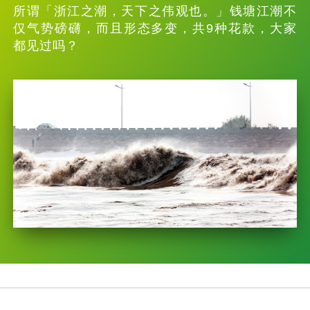
所谓「浙江之潮，天下之伟观也。」钱塘江潮不
仅气势磅礴，而且形态多变，共9种花款，大家
都见过吗？