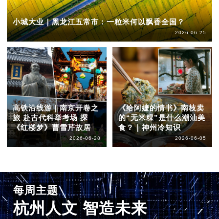
小城大业｜黑龙江五常市：一粒米何以飘香全国？
2026-06-25
高铁沿线游｜南京开卷之
《给阿嬷的情书》南枝卖
旅 赴古代科举考场 探
的“无米粿”是什么潮汕美
《红楼梦》曹雪芹故居
食？｜神州冷知识
2026-06-28
2026-06-05
每周主题
杭州人文 智造未来