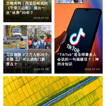
文物有料｜用宝石画成的
《千里江山图》 展出一
次“休养”30年？
2026-07-10
工业旅游｜上万人抢20个
“TikTok”是全球最多人
名额 工厂何以成热门新
会说的一句福建话？｜神
景点？
州冷知识
2026-07-08
2026-07-03