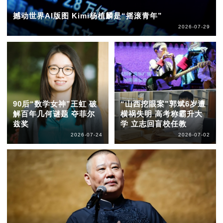
撼动世界AI版图 Kimi杨植麟是“摇滚青年”
2026-07-29
90后“数学女神”王虹 破
“山西挖眼案”郭斌6岁遭
解百年几何谜题 夺菲尔
横祸失明 高考称霸升大
兹奖
学 立志回盲校任教
2026-07-24
2026-07-02