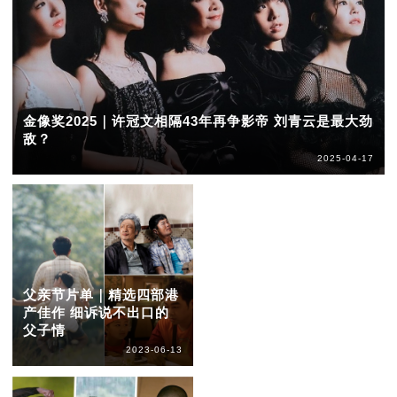
金像奖2025｜许冠文相隔43年再争影帝 刘青云是最大劲
敌？
2025-04-17
父亲节片单｜精选四部港
产佳作 细诉说不出口的
父子情
2023-06-13