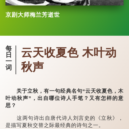
京剧大师梅兰芳逝世
每
云天收夏色 木叶动
日
一
秋声
词
关于立秋，有一句经典名句“云天收夏色，木
叶动秋声”，出自哪位诗人手笔？又有怎样的意
思？
这两句诗出自唐代诗人刘言史的《立秋》，
是描写夏秋交替之际最经典的诗句之一。