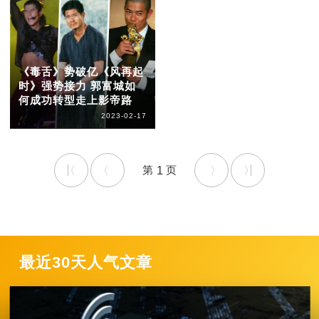
《毒舌》势破亿《风再起
时》强势接力 郭富城如
何成功转型走上影帝路
2023-02-17
1
最近30天人气文章