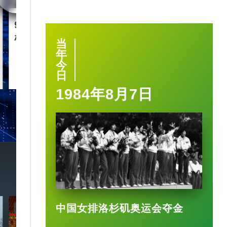
90后王兴兴 “英语学渣”是
智慧城市｜杭
机械人天才
大脑” 有何神
当
年
今
2025-03-17
日
1984年8月7日
中国女排洛杉矶奥运会夺金
7:20
3:49