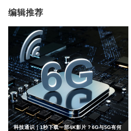
编辑推荐
科技通识｜1秒下载一部4K影片？6G与5G有何