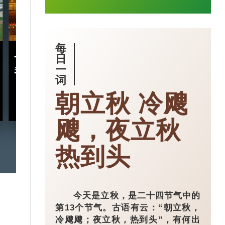
每
十五五规划｜五年规划 藏
小城大业｜浙
日
一
着什么中国“治”慧？
镇：一粒珍珠如
词
亿璀璨王国？
朝立秋 冷飕
2026-03-18
飕，夜立秋
热到头
今天是立秋，是二十四节气中的
第13个节气。古语有云：“朝立秋，
冷飕飕；夜立秋，热到头”，有何出