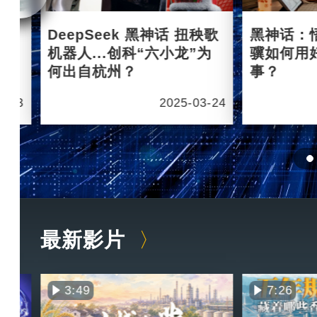
杭州
DeepSeek 黑神话 扭秧歌
黑神话：
机器人...创科“六小龙”为
骥如何用
何出自杭州？
事？
6-03
2025-03-24
最新影片
3:49
7:26