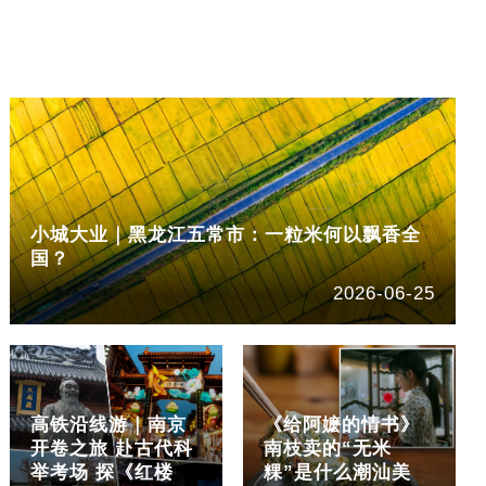
小城大业｜黑龙江五常市：一粒米何以飘香全
国？
2026-06-25
高铁沿线游｜南京
《给阿嬷的情书》
开卷之旅 赴古代科
南枝卖的“无米
举考场 探《红楼
粿”是什么潮汕美