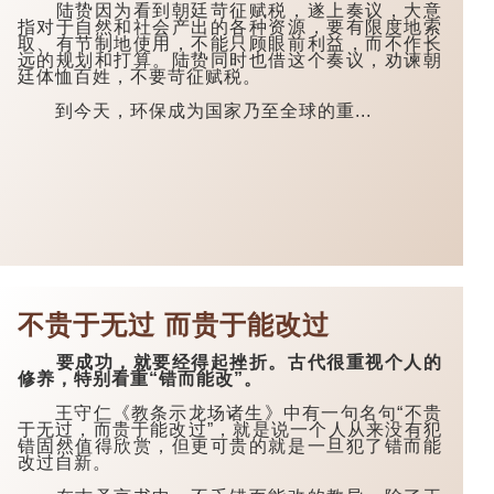
陆贽因为看到朝廷苛征赋税，遂上奏议，大意
指对于自然和社会产出的各种资源，要有限度地索
取、有节制地使用，不能只顾眼前利益，而不作长
远的规划和打算。陆贽同时也借这个奏议，劝谏朝
廷体恤百姓，不要苛征赋税。
到今天，环保成为国家乃至全球的重...
不贵于无过 而贵于能改过
要成功，就要经得起挫折。古代很重视个人的
修养，特别看重“错而能改”。
王守仁《教条示龙场诸生》中有一句名句“不贵
于无过，而贵于能改过”，就是说一个人从来没有犯
错固然值得欣赏，但更可贵的就是一旦犯了错而能
改过自新。