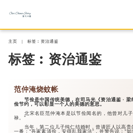
主页
标签︰资治通鉴
标签︰资治通鉴
范仲淹烧蚊帐
节俭是中国传统美德，在司马光《资治通鉴 · 梁
俭节约，可以彰显一个人的美德的意思。
北宋名臣范仲淹本是以节俭闻名的，他曾对儿子说
禄。”
当年，第二位儿子纯仁结婚时，曾请匠人以高贵的
一番：“吾家素清俭，安得乱我家法”，并警告说：“如