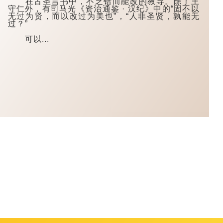
在古圣言书中，不乏错而能改的教导。除了王
守仁外，有司马光《资治通鉴 · 汉纪》中的“固不以
无过为贤，而以改过为美也”，“人非圣贤，孰能无
过？”
可以...