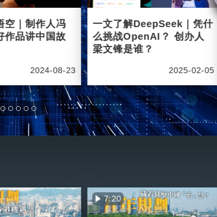
悟空｜制作人冯
一文了解DeepSeek｜凭什
好作品讲中国故
么挑战OpenAI？ 创办人
梁文锋是谁？
2024-08-23
2025-02-05
7:20