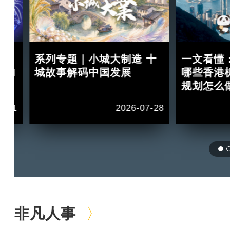
：
系列专题｜小城大制造 十
一文看懂
 II
城故事解码中国发展
哪些香港
规划怎么
1-11
2026-07-28
非凡人事