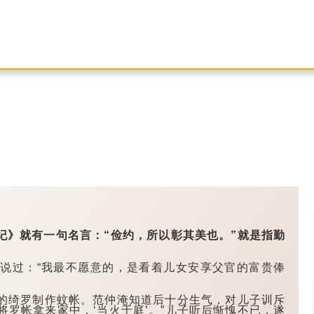
纪》就有一句名言：“俭约，所以彰其美也。”就是指勤
过：“我最不愿意的，是看着儿女安享父官的富贵俸
绮罗制作蚊帐。范仲淹知道后十分生气，对儿子训斥
将罗帐拿来家中，‘当火于庭’。”儿子听后惭愧不已，遂