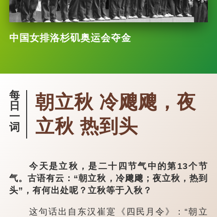
中国女排洛杉矶奥运会夺金
每
朝立秋 冷飕飕，夜
日
一
立秋 热到头
词
今天是立秋，是二十四节气中的第13个节
气。古语有云：“朝立秋，冷飕飕；夜立秋，热到
头”，有何出处呢？立秋等于入秋？
这句话出自东汉崔寔《四民月令》：“朝立