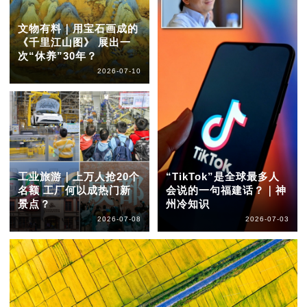
文物有料｜用宝石画成的
《千里江山图》 展出一
次“休养”30年？
2026-07-10
工业旅游｜上万人抢20个
“TikTok”是全球最多人
名额 工厂何以成热门新
会说的一句福建话？｜神
景点？
州冷知识
2026-07-08
2026-07-03