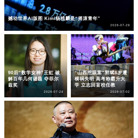
撼动世界AI版图 Kimi杨植麟是“摇滚青年”
2026-07-29
90后“数学女神”王虹 破
“山西挖眼案”郭斌6岁遭
解百年几何谜题 夺菲尔
横祸失明 高考称霸升大
兹奖
学 立志回盲校任教
2026-07-24
2026-07-02