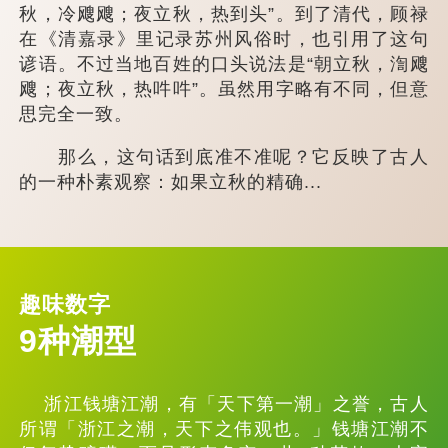
秋，冷飕飕；夜立秋，热到头”。到了清代，顾禄
在《清嘉录》里记录苏州风俗时，也引用了这句
谚语。不过当地百姓的口头说法是“朝立秋，渹飕
飕；夜立秋，热吽吽”。虽然用字略有不同，但意
思完全一致。
那么，这句话到底准不准呢？它反映了古人
的一种朴素观察：如果立秋的精确...
趣味数字
9种潮型
浙江钱塘江潮，有「天下第一潮」之誉，古人
所谓「浙江之潮，天下之伟观也。」钱塘江潮不