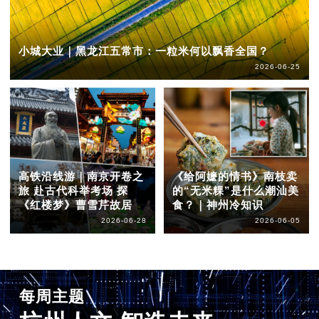
小城大业｜黑龙江五常市：一粒米何以飘香全国？
2026-06-25
高铁沿线游｜南京开卷之
《给阿嬷的情书》南枝卖
旅 赴古代科举考场 探
的“无米粿”是什么潮汕美
《红楼梦》曹雪芹故居
食？｜神州冷知识
2026-06-28
2026-06-05
每周主题