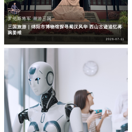
罗伦斯将军 潮游三国
三国旅游｜绵阳市博物馆探寻蜀汉风华 西山古迹追忆蒋
琬姜维
2026-07-11