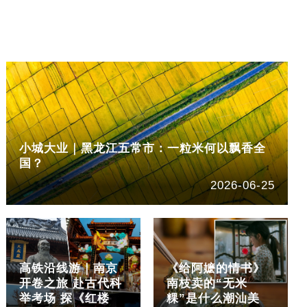
小城大业｜黑龙江五常市：一粒米何以飘香全
国？
2026-06-25
高铁沿线游｜南京
《给阿嬷的情书》
开卷之旅 赴古代科
南枝卖的“无米
举考场 探《红楼
粿”是什么潮汕美