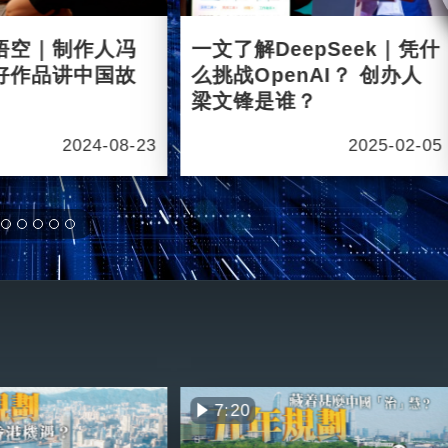
悟空｜制作人冯
一文了解DeepSeek｜凭什
好作品讲中国故
么挑战OpenAI？ 创办人
梁文锋是谁？
2024-08-23
2025-02-05
7:20