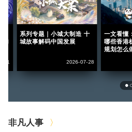
：
系列专题｜小城大制造 十
一文看懂
 II
城故事解码中国发展
哪些香港
规划怎么
1-11
2026-07-28
非凡人事