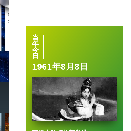
90后王兴兴 “英语学渣”是
智慧城市｜杭
机械人天才
大脑” 有何神
当
2025-03-17
年
今
日
1961年8月8日
7:20
3:49