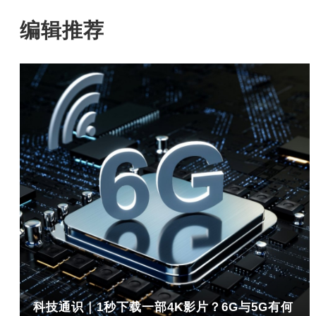
编辑推荐
科技通识｜1秒下载一部4K影片？6G与5G有何