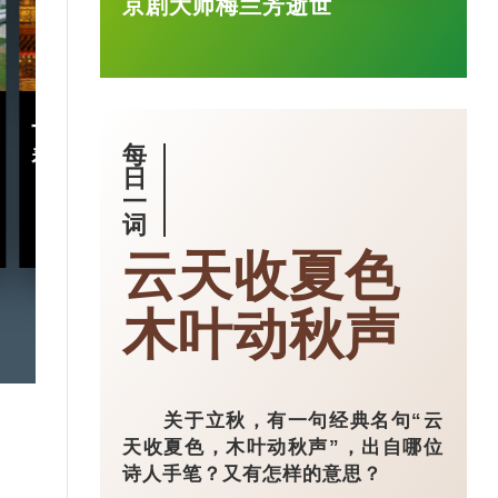
京剧大师梅兰芳逝世
十五五规划｜五年规划 藏
小城大业｜浙
每
着什么中国“治”慧？
镇：一粒珍珠如
日
亿璀璨王国？
一
词
2026-03-18
云天收夏色
木叶动秋声
关于立秋，有一句经典名句“云
天收夏色，木叶动秋声”，出自哪位
诗人手笔？又有怎样的意思？