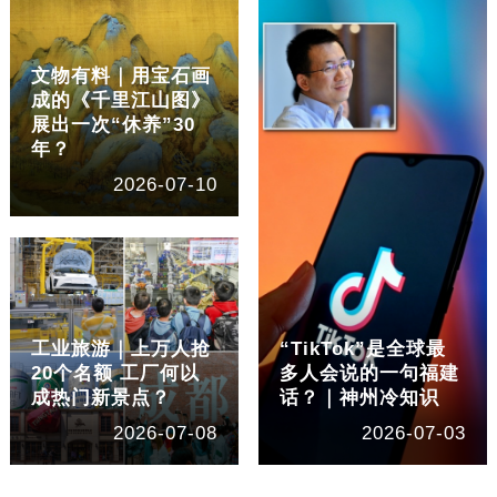
文物有料｜用宝石画
成的《千里江山图》
展出一次“休养”30
年？
2026-07-10
工业旅游｜上万人抢
“TikTok”是全球最
20个名额 工厂何以
多人会说的一句福建
成热门新景点？
话？｜神州冷知识
2026-07-08
2026-07-03