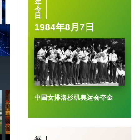
年
今
2025-03-17
日
1984年8月7日
中国女排洛杉矶奥运会夺金
7:20
3:49
每