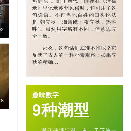
热到头”。到了清代，顾禄在《清嘉
岁
霸
录》里记录苏州风俗时，也引用了这
任
句谚语。不过当地百姓的口头说法
是“朝立秋，渹飕飕；夜立秋，热吽
吽”。虽然用字略有不同，但意思完
02
全一致。
那么，这句话到底准不准呢？它
反映了古人的一种朴素观察：如果立
秋的精确...
趣味数字
18
9种潮型
浙江钱塘江潮，有「天下第一