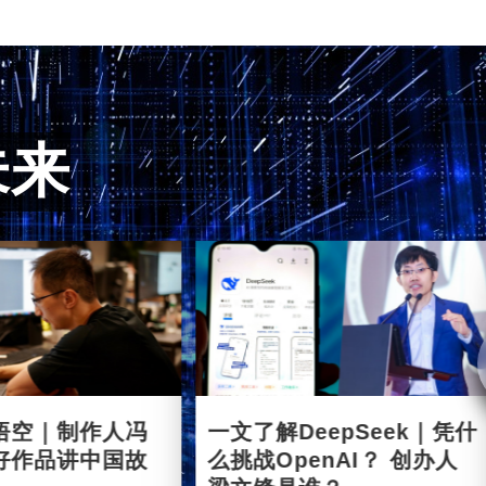
未来
悟空｜制作人冯
一文了解DeepSeek｜凭什
好作品讲中国故
么挑战OpenAI？ 创办人