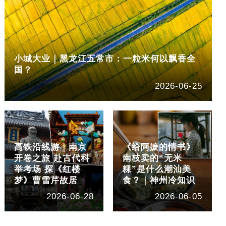
小城大业｜黑龙江五常市：一粒米何以飘香全
国？
2026-06-25
高铁沿线游｜南京
《给阿嬷的情书》
开卷之旅 赴古代科
南枝卖的“无米
举考场 探《红楼
粿”是什么潮汕美
梦》曹雪芹故居
食？｜神州冷知识
2026-06-28
2026-06-05