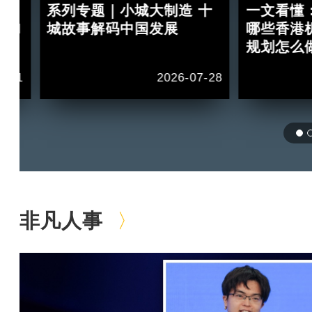
：
系列专题｜小城大制造 十
一文看懂
 II
城故事解码中国发展
哪些香港
规划怎么
1-11
2026-07-28
非凡人事