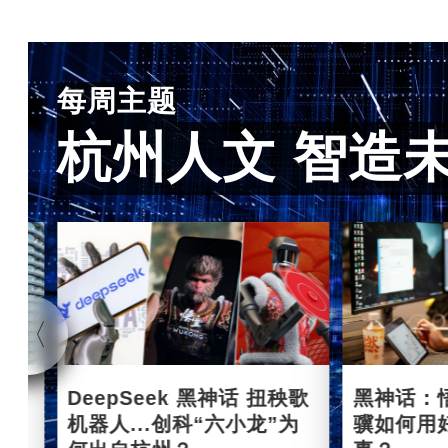
每周主题
杭州人文 智造
杭州
DeepSeek 黑神话 扭秧歌
黑神话：
机器人...创科“六小龙”为
骥如何用