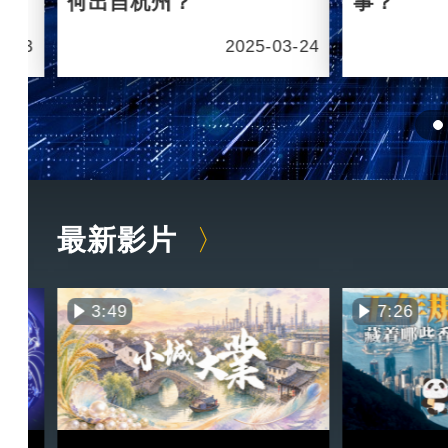
何出自杭州？
事？
6-03
2025-03-24
最新影片
3:49
7:26