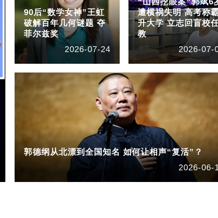
“山西挖眼案”郭斌6
90后“数学女神”王虹
遭横祸失明 高考称
破解百年几何谜题 夺
升大学 立志回盲校
菲尔兹奖
教
2026-07-24
2026-07-
郭德纲从北漂到全国知名 如何让相声“复活”？
2026-06-