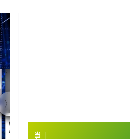
1:40
90后王兴兴 “英语学渣”是
智慧城市｜杭
机械人天才
大脑” 有何神
当