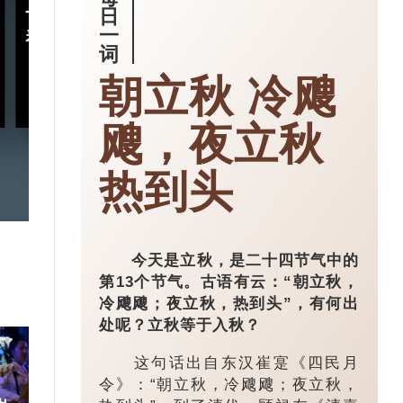
十五五规划｜五年规划 藏
小城大业｜浙
日
一
着什么中国“治”慧？
镇：一粒珍珠如
词
亿璀璨王国？
朝立秋 冷飕
2026-03-18
飕，夜立秋
热到头
今天是立秋，是二十四节气中的
第13个节气。古语有云：“朝立秋，
冷飕飕；夜立秋，热到头”，有何出
处呢？立秋等于入秋？
这句话出自东汉崔寔《四民月
令》：“朝立秋，冷飕飕；夜立秋，