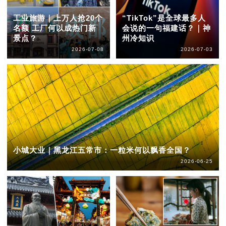
工业旅游｜上万人抢20个
“TikTok”是全球最多人
名额 工厂何以成热门新
会说的一句福建话？｜神
景点？
州冷知识
2026-07-08
2026-07-03
小城大业｜黑龙江五常市：一粒米何以飘香全国？
2026-06-25