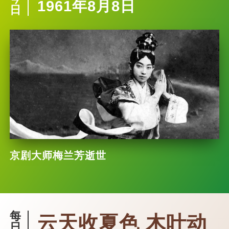
1961年8月8日
日
京剧大师梅兰芳逝世
每
云天收夏色 木叶动
日