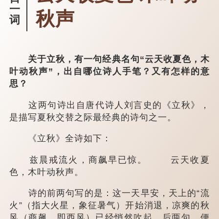
一
秋声
词
关于立秋，有一句经典名句“云天收夏色，木
叶动秋声”，出自哪位诗人手笔？又有怎样的意
思？
这两句诗出自唐代诗人刘言史的《立秋》，
是描写夏秋交替之际最经典的诗句之一。
《立秋》全诗如下：
兹晨戒流火，商飙早已惊。 云天收夏
色，木叶动秋声。
诗的前两句写的是：这一天早安，天上的“流
火”（指大火星，象征暑气）开始消退，凉爽的秋
风（商飙，即西风）已经悄然吹起。后两句，便