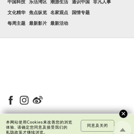
中国科技
乐活湾区
潮游生活
通识中国
非凡人事
文化精华
焦点纵览
名家观点
国情专题
每周主题
最新影片
最新活动
本网站使用Cookies来改善您的浏览
同意及关闭
体验, 请确定您同意及接受我们的
关于我们
版权告示
私隐政策声明
免责声明
私隐政策
才继续浏览。