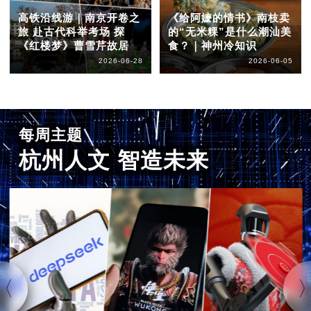
高铁沿线游｜南京开卷之
《给阿嬷的情书》南枝卖
旅 赴古代科举考场 探
的“无米粿”是什么潮汕美
《红楼梦》曹雪芹故居
食？｜神州冷知识
2026-06-28
2026-06-05
每周主题
杭州人文 智造未来