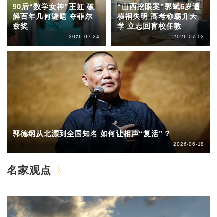
90后“数学女神”王虹 破
“山西挖眼案”郭斌6岁遭
解百年几何谜题 夺菲尔
横祸失明 高考称霸升大
兹奖
学 立志回盲校任教
2026-07-24
2026-07-02
郭德纲从北漂到全国知名 如何让相声“复活”？
2026-06-18
名家观点