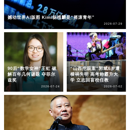
撼动世界AI版图 Kimi杨植麟是“摇滚青年”
2026-07-29
90后“数学女神”王虹 破
“山西挖眼案”郭斌6岁遭
解百年几何谜题 夺菲尔
横祸失明 高考称霸升大
兹奖
学 立志回盲校任教
2026-07-24
2026-07-02