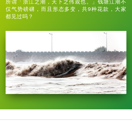
所谓「浙江之潮，天下之伟观也。」钱塘江潮不
仅气势磅礴，而且形态多变，共9种花款，大家
都见过吗？