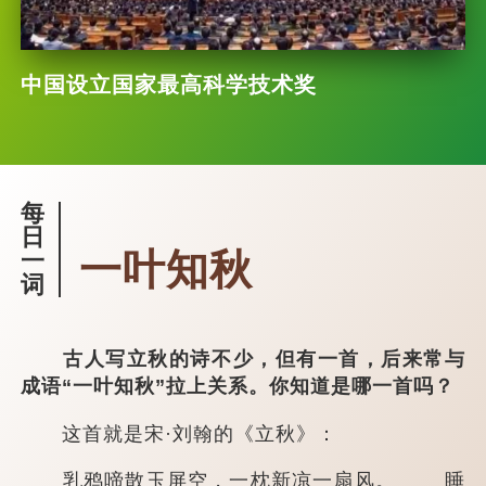
中国设立国家最高科学技术奖
每
日
一叶知秋
一
词
古人写立秋的诗不少，但有一首，后来常与
成语“一叶知秋”拉上关系。你知道是哪一首吗？
这首就是宋·刘翰的《立秋》：
乳鸦啼散玉屏空，一枕新凉一扇风。 睡