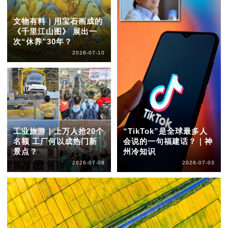
文物有料｜用宝石画成的
《千里江山图》 展出一
次“休养”30年？
2026-07-10
工业旅游｜上万人抢20个
“TikTok”是全球最多人
名额 工厂何以成热门新
会说的一句福建话？｜神
景点？
州冷知识
2026-07-08
2026-07-03