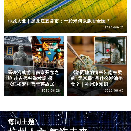
小城大业｜黑龙江五常市：一粒米何以飘香全国？
2026-06-25
高铁沿线游｜南京开卷之
《给阿嬷的情书》南枝卖
旅 赴古代科举考场 探
的“无米粿”是什么潮汕美
《红楼梦》曹雪芹故居
食？｜神州冷知识
2026-06-28
2026-06-05
每周主题