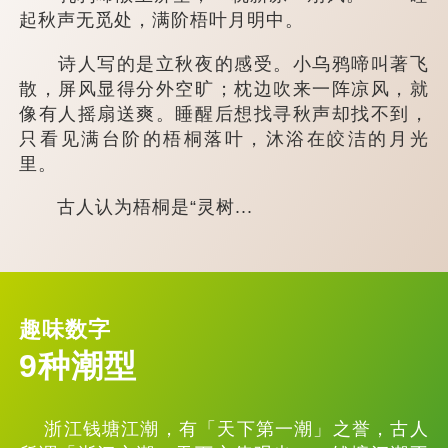
起秋声无觅处，满阶梧叶月明中。
诗人写的是立秋夜的感受。小乌鸦啼叫著飞
散，屏风显得分外空旷；枕边吹来一阵凉风，就
像有人摇扇送爽。睡醒后想找寻秋声却找不到，
只看见满台阶的梧桐落叶，沐浴在皎洁的月光
里。
古人认为梧桐是“灵树...
趣味数字
9种潮型
浙江钱塘江潮，有「天下第一潮」之誉，古人