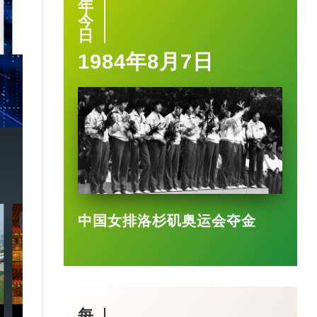
年
今
2025-03-17
日
1984年8月7日
中国女排洛杉矶奥运会夺金
7:20
3:49
每