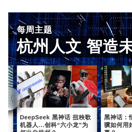
每周主题
杭州人文 智造
杭州
DeepSeek 黑神话 扭秧歌
黑神话：
机器人...创科“六小龙”为
骥如何用