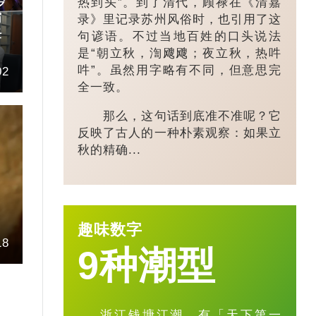
热到头”。到了清代，顾禄在《清嘉
岁
霸
录》里记录苏州风俗时，也引用了这
任
句谚语。不过当地百姓的口头说法
是“朝立秋，渹飕飕；夜立秋，热吽
吽”。虽然用字略有不同，但意思完
02
全一致。
那么，这句话到底准不准呢？它
反映了古人的一种朴素观察：如果立
秋的精确...
趣味数字
18
9种潮型
浙江钱塘江潮，有「天下第一