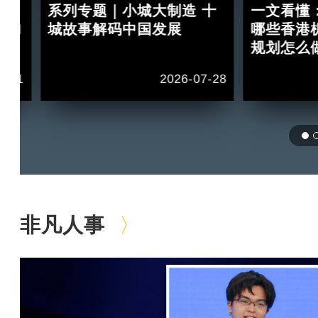
：
系列专题｜小城大制造 十
一文看懂
 II
城故事解码中国发展
哪些香港
规划怎么
1-11
2026-07-28
非凡人事