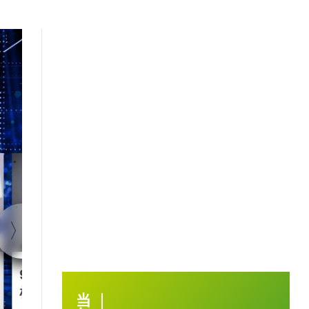
1:40
90后王兴兴 “英语学渣”是
智慧城市｜杭
机械人天才
大脑” 有何神
当