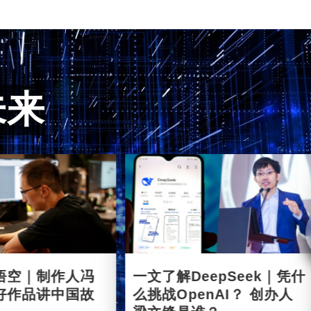
未来
悟空｜制作人冯
一文了解DeepSeek｜凭什
好作品讲中国故
么挑战OpenAI？ 创办人