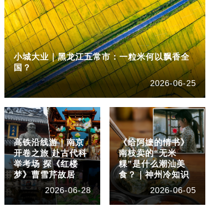
小城大业｜黑龙江五常市：一粒米何以飘香全
国？
2026-06-25
高铁沿线游｜南京
《给阿嬷的情书》
开卷之旅 赴古代科
南枝卖的“无米
举考场 探《红楼
粿”是什么潮汕美
梦》曹雪芹故居
食？｜神州冷知识
2026-06-28
2026-06-05