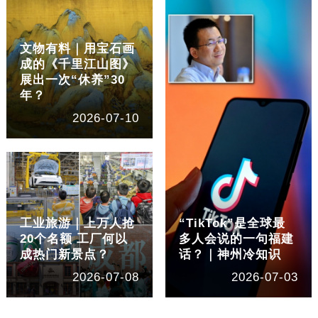
文物有料｜用宝石画
成的《千里江山图》
展出一次“休养”30
年？
2026-07-10
工业旅游｜上万人抢
“TikTok”是全球最
20个名额 工厂何以
多人会说的一句福建
成热门新景点？
话？｜神州冷知识
2026-07-08
2026-07-03