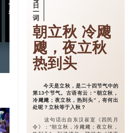
十五五规划｜五年规划 藏
小城大业｜浙
日
一
着什么中国“治”慧？
镇：一粒珍珠如
词
亿璀璨王国？
朝立秋 冷飕
2026-03-18
飕，夜立秋
热到头
今天是立秋，是二十四节气中的
第13个节气。古语有云：“朝立秋，
冷飕飕；夜立秋，热到头”，有何出
处呢？立秋等于入秋？
这句话出自东汉崔寔《四民月
令》：“朝立秋，冷飕飕；夜立秋，