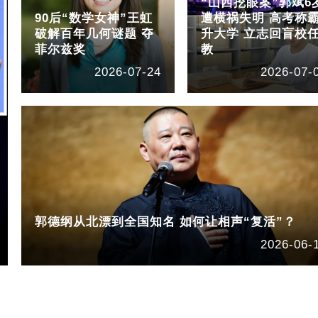
“山西挖眼案”郭斌6
90后“数学女神”王虹
遭横祸失明 高考称
破解百年几何谜题 夺
升大学 立志回盲校
菲尔兹奖
教
2026-07-24
2026-07-
郭德纲从北漂到全国知名 如何让相声“复活”？
2026-06-