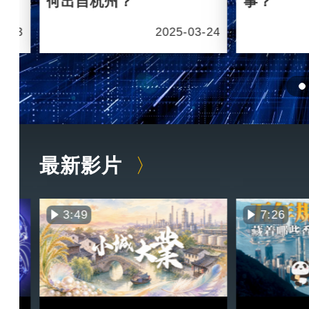
何出自杭州？
事？
6-03
2025-03-24
最新影片
3:49
7:26