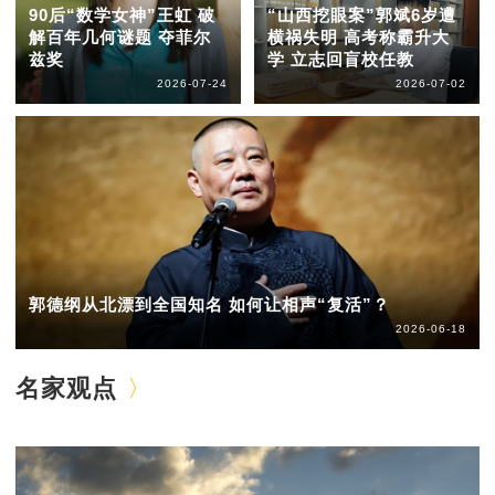
90后“数学女神”王虹 破
“山西挖眼案”郭斌6岁遭
解百年几何谜题 夺菲尔
横祸失明 高考称霸升大
兹奖
学 立志回盲校任教
2026-07-24
2026-07-02
郭德纲从北漂到全国知名 如何让相声“复活”？
2026-06-18
名家观点