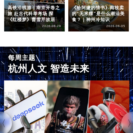
高铁沿线游｜南京开卷之
《给阿嬷的情书》南枝卖
旅 赴古代科举考场 探
的“无米粿”是什么潮汕美
《红楼梦》曹雪芹故居
食？｜神州冷知识
2026-06-28
2026-06-05
每周主题
杭州人文 智造未来