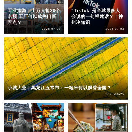
工业旅游｜上万人抢20个
“TikTok”是全球最多人
名额 工厂何以成热门新
会说的一句福建话？｜神
景点？
州冷知识
2026-07-08
2026-07-03
小城大业｜黑龙江五常市：一粒米何以飘香全国？
2026-06-25