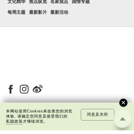
文化精华
焦点纵览
名家观点
国情专题
每周主题
最新影片
最新活动
本网站使用Cookies来改善您的浏览
同意及关闭
关于我们
版权告示
私隐政策声明
免责声明
体验, 请确定您同意及接受我们的
私隐政策
才继续浏览。
©
2026 中国文化研究院有限公司版权所有