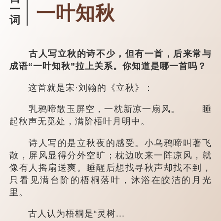
一叶知秋
一
词
古人写立秋的诗不少，但有一首，后来常与
成语“一叶知秋”拉上关系。你知道是哪一首吗？
这首就是宋·刘翰的《立秋》：
乳鸦啼散玉屏空，一枕新凉一扇风。 睡
起秋声无觅处，满阶梧叶月明中。
诗人写的是立秋夜的感受。小乌鸦啼叫著飞
散，屏风显得分外空旷；枕边吹来一阵凉风，就
像有人摇扇送爽。睡醒后想找寻秋声却找不到，
只看见满台阶的梧桐落叶，沐浴在皎洁的月光
里。
古人认为梧桐是“灵树...