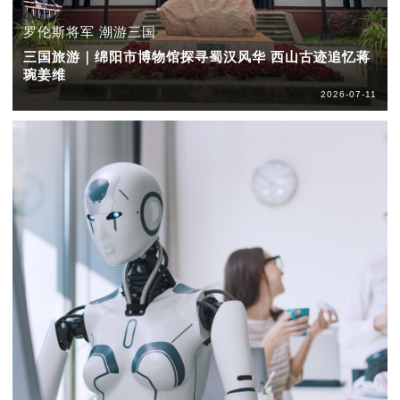
罗伦斯将军 潮游三国
三国旅游｜绵阳市博物馆探寻蜀汉风华 西山古迹追忆蒋
琬姜维
2026-07-11