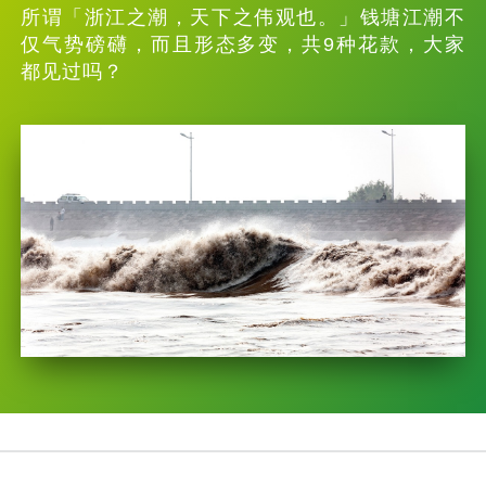
所谓「浙江之潮，天下之伟观也。」钱塘江潮不
仅气势磅礴，而且形态多变，共9种花款，大家
都见过吗？