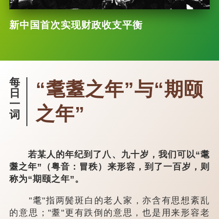
新中国首次实现财政收支平衡
每
“耄耋之年”与“期颐
日
一
之年”
词
若某人的年纪到了八、九十岁，我们可以“耄
耋之年”（粤音：冒秩）来形容，到了一百岁，则
称为“期颐之年”。
"耄"指两鬓斑白的老人家，亦含有思想紊乱
的意思；"耋"更有跌倒的意思，也是用来形容老