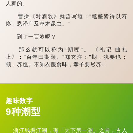
人家的。
曹操《对酒歌》就曾写道："耄耋皆得以寿
终，恩泽广及草木昆虫。"
到了一百岁呢？
那么就可以称为"期颐"。 《礼记.曲礼
上》："百年曰期颐。"郑玄注："期，犹要也；
颐，养也。不知衣服食味，孝子要尽养...
趣味数字
9种潮型
浙江钱塘江潮，有「天下第一潮」之誉，古人