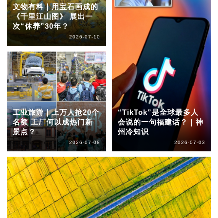
文物有料｜用宝石画成的
《千里江山图》 展出一
次“休养”30年？
2026-07-10
工业旅游｜上万人抢20个
“TikTok”是全球最多人
名额 工厂何以成热门新
会说的一句福建话？｜神
景点？
州冷知识
2026-07-08
2026-07-03