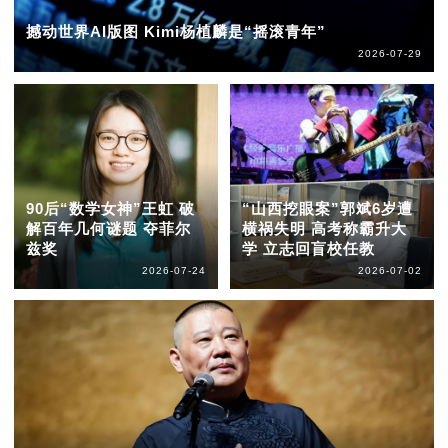
撼动世界AI版图 Kimi杨植麟是“摇滚青年”
2026-07-29
90后“数学女神”王虹 破
“山西挖眼案”郭斌6岁遭
解百年几何谜题 夺菲尔
横祸失明 高考称霸升大
兹奖
学 立志回盲校任教
2026-07-24
2026-07-02