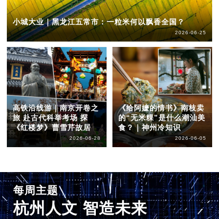
小城大业｜黑龙江五常市：一粒米何以飘香全国？
2026-06-25
高铁沿线游｜南京开卷之
《给阿嬷的情书》南枝卖
旅 赴古代科举考场 探
的“无米粿”是什么潮汕美
《红楼梦》曹雪芹故居
食？｜神州冷知识
2026-06-28
2026-06-05
每周主题
杭州人文 智造未来