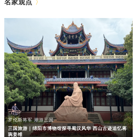
名家观点
罗伦斯将军 潮游三国
三国旅游｜绵阳市博物馆探寻蜀汉风华 西山古迹追忆蒋
琬姜维