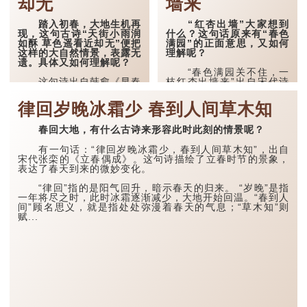
却无
墙来
踏入初春，大地生机再
“红杏出墙”大家想到
现，这句古诗“天街小雨润
什么？这句话原来有“春色
如酥 草色遥看近却无”便把
满园”的正面意思，又如何
这样的大自然情景，表露无
理解呢？
遗。具体又如何理解呢？
“春色满园关不住，一
这句诗出自韩愈《早春
枝红杏出墙来”出自宋代诗
呈水部张十八员外》。韩愈
人叶绍翁的《游园不值》。
以“天街小雨润如酥”形容春
这句诗字面意思是：满园的
律回岁晚冰霜少 春到人间草木知
雨的轻柔与滋润，仿佛大地
春色是关不住的，一枝盛开
被一层薄薄的酥油覆盖，充
的红杏已经伸出墙外来了。
春回大地，有什么古诗来形容此时此刻的情景呢？
满了生机与活力。而“草色
然而，它背后蕴含更深刻的
遥看近却无”描绘了草色初
意义和丰富的象征。
现时的朦胧感，远看似乎已
有一句话：“律回岁晚冰霜少，春到人间草木知”，出自
经绿意盎然，但走近却又难
宋代张栾的《立春偶成》。这句诗描绘了立春时节的景象，
诗人本想游园赏春，但
以捕捉。
表达了春天到来的微妙变化。
园门紧闭，无法进入，然
而，墙外的一枝红杏却让他
这种若隐若现的景象正
感受到满园的春色。“春
“律回”指的是阳气回升，暗示春天的归来。 “岁晚”是指
是早春的特点，展现了大自
色”指的是春天的美景，...
一年将尽之时，此时冰霜逐渐减少，大地开始回温。“春到人
然的微妙变化，令人对未来
间”顾名思义，就是指处处弥漫着春天的气息；“草木知”则
充...
赋...