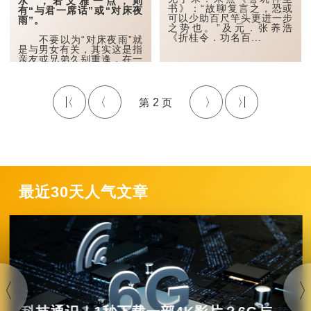
水”，若文雅一点，则
书》：“故聊复言之，恐或
有“与君一席话”或“对床夜
可以少助百尺竿头更进一步
雨”。
之势也。”及元．张养浩
《折桂令．功名百...
不要以为“对床夜雨”就
是与男女有关，其实这是指
亲友或兄弟久别重逢，在一
起亲切交谈的意思。
白居易《雨中招张司业
宿》就有：“能来同宿否，
2
听雨对床眠。”“听雨”古时
就是一件风雅之事，而能与
朋友一起风雅一番的话，就
是美事。
而苏轼《送刘寺丞赴余
姚》亦有一句：“中和堂后
石楠树，与君对床听夜
雨。”就是...
最近30天人气文章