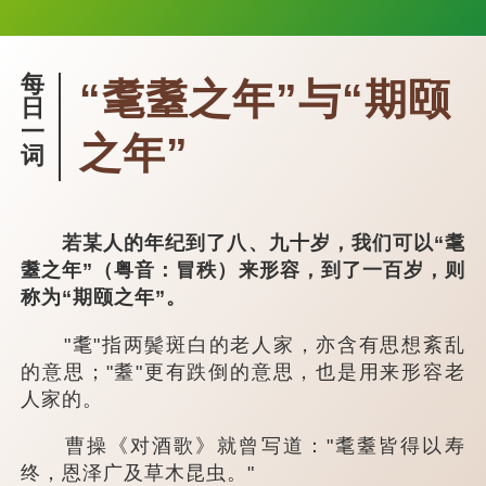
每
“耄耋之年”与“期颐
日
一
之年”
词
若某人的年纪到了八、九十岁，我们可以“耄
耋之年”（粤音：冒秩）来形容，到了一百岁，则
称为“期颐之年”。
"耄"指两鬓斑白的老人家，亦含有思想紊乱
的意思；"耋"更有跌倒的意思，也是用来形容老
人家的。
曹操《对酒歌》就曾写道："耄耋皆得以寿
终，恩泽广及草木昆虫。"