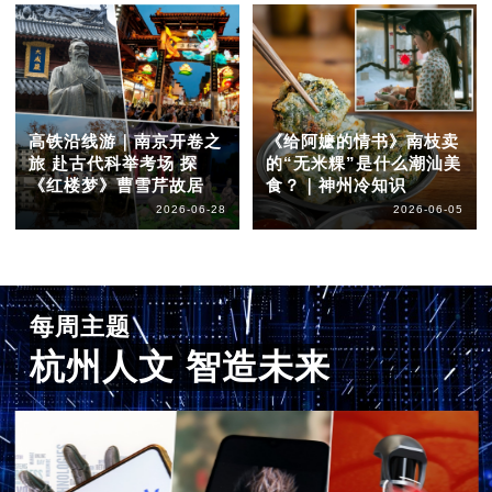
高铁沿线游｜南京开卷之
《给阿嬷的情书》南枝卖
旅 赴古代科举考场 探
的“无米粿”是什么潮汕美
《红楼梦》曹雪芹故居
食？｜神州冷知识
2026-06-28
2026-06-05
每周主题
杭州人文 智造未来