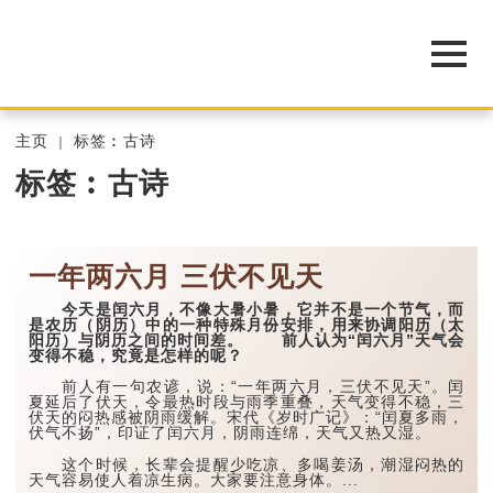
主页
标签︰古诗
标签︰古诗
一年两六月 三伏不见天
今天是闰六月，不像大暑小暑，它并不是一个节气，而
是农历（阴历）中的一种特殊月份安排，用来协调阳历（太
阳历）与阴历之间的时间差。 前人认为“闰六月”天气会
变得不稳，究竟是怎样的呢？
前人有一句农谚，说：“一年两六月，三伏不见天”。闰
夏延后了伏天，令最热时段与雨季重叠，天气变得不稳，三
伏天的闷热感被阴雨缓解。宋代《岁时广记》：“闰夏多雨，
伏气不扬”，印证了闰六月，阴雨连绵，天气又热又湿。
这个时候，长辈会提醒少吃凉、多喝姜汤，潮湿闷热的
天气容易使人着凉生病。大家要注意身体。...