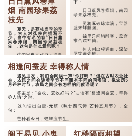
日日薰风卷瘴
下：
红颗珍珠诚可爱，白须
太守亦何痴。 十年结
烟 南园珍果荔
子知谁在，自向庭中种荔
日日薰风卷瘴烟，南园
枝。
珍果荔枝先。
枝先
这是一首七言律诗，是
灵鸦啄破琼津滴，宝器
白居易在忠州任职太守时的
盛来蚌腹圆。
夏天，是荔枝当季的季
作品。
节，古人对荔枝的描写不
锦里只闻销醉客，蕊宫
少，当中有名的有“日日薰
“红颗珍珠”喻荔枝，既
惟合赠神仙。
风卷瘴烟，南园珍果荔枝
写其圆润晶莹的形态，更强
先”，这句是什么意思呢？
调其珍贵。“诚可爱”三字直
何人剌出猩猩血，深染
白热烈，一反文人咏物含蓄
罗纹遍壳鲜。
这句出自五代诗人徐夤
常态，如老农捧果自赞，憨
（音：演）的七律诗《荔
态可掬。
“薰风”指夏季和暖的东
枝》的首两句， 全诗如
相逢问蚕麦 幸得称人情
南风，“瘴烟”暗喻岭南湿热
下：
...
蒸腾的天气雾气，很容易引
致疫病，...
遇见朋友，我们会问候一声“你好吗？”但在古时农业社
日日薰风卷瘴烟，南园
会，农民之间会随着季节不同而有不同的问候语，像农历5
珍果荔枝先。
月芒种时节，农民之间会有怎样的问候语呢？
灵鸦啄破琼津滴，宝器
答案是：“蚕收、麦收好吗？”古语有“相逢问蚕麦，幸得
盛来蚌腹圆。
称人情”之说。
锦里只闻销醉客，蕊宫
这句话出自唐·元稹《咏廿四气诗·芒种五月节》，全
惟合赠神仙。
句：
何人剌出猩猩血，深染
芒种看今日，螳螂应节生。
罗纹遍壳鲜。
彤云高下影，鴳鸟往来声。
“薰风”指夏季和暖的东
南风，“瘴烟”暗喻岭南湿热
阎王易见 小鬼
红楼隔雨相望