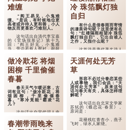
渌沼莲花放，炎风暑雨情。
蒸腾的天气雾气，很容易引
致疫病，...
难缠
冷 珠箔飘灯独
相逢问蚕麦，幸得称人情。
自归
“阎王易见，小鬼难
前六句描绘芒种时节自然界及生物的现象，有螳螂孵
缠。”是说，有时候地位更
化、云影变幻...
高者或许待人更和善，小人
有什么是借春雨而寄情
物反而更喜欢刁难别人。
的凄美诗句呢？这里便有名
句：“红楼隔雨相望冷 珠箔
这句话出自清代李宝嘉
飘灯独自归”，它出自谁人
的《官场现形记》第十九
之作，又指什么呢？
回：“阎王好见，小鬼难
当，旁边若有人帮衬，敲敲
这首诗是唐代著名诗人
边鼓，用一个钱，可得两钱
李商隐《春雨》，全诗如
之益。”
下：
做冷欺花 将烟
天涯何处无芳
这个说法套用在现实
怅卧新春白袷衣，白门
困柳 千里偷催
草
中，“阎王”就是用来指代大
寥落意多违。
人物或负责人，“小鬼”则表
示下面的手下或小角色。有
春暮
红楼隔雨相望冷，珠箔
形容不必过分眷恋某些
时直接与大人物对话，或许
飘灯独自归。
人或事物，我们会说：“天
更好沟通，办事效率也高；
涯何处无芳草”，原来这句
春天天气乍暖还寒，古
反倒是无名小卒更喜欢刁难
远路应悲春晼晚，残宵
话与春天有关，具体怎样理
词有这句：“做冷欺花，将
人，往...
犹得梦依稀。
解呢？
烟困柳，千里偷催春
暮。”寒冷竟能“霸凌”花
玉珰缄札何由达，万里
这句话出自北宋文学家
儿？
云罗一雁飞。
苏轼的《蝶恋花·春景》，
原词是：
这句话出自宋代词人史
李商隐在这首诗中，借
达祖的《绮罗香 · 咏春
助春雨的迷濛，烘托出别离
花褪残红青杏小，燕子
雨》。首五句仔细描写春
春潮带雨晚来
的寥落与思念的真挚。当
飞时，绿水人家绕。
天：“做冷欺花，将烟困
中“红楼隔雨相望冷 珠箔飘
柳，千里偷催春暮。尽日冥