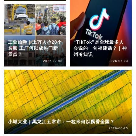
工业旅游｜上万人抢20个
“TikTok”是全球最多人
名额 工厂何以成热门新
会说的一句福建话？｜神
景点？
州冷知识
2026-07-08
2026-07-03
小城大业｜黑龙江五常市：一粒米何以飘香全国？
2026-06-25