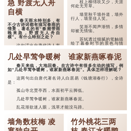
急 野渡无人舟
灯独自归”...
枝上柳绵吹又少，天涯
迷，愁里欲飞还住。”
何处无芳草。
自横
做冷欺花：春雨挟着冷
墙里秋千墙外道，墙外
气，仿佛故意“霸凌”早开的
行人，墙里佳人笑。
花朵，使它们受到寒意的侵
春天雨水特别多，有
扰。这里透过“做冷”和“欺
不少古诗词都有描写春雨的
笑渐不闻声渐悄，多情
花”赋予春雨一种冷峻、无
情景，著名的有“春潮带雨
却被无情恼。
情的特质。
晚来急，野渡无人舟自
横”。有什么特别之处？
苏轼透过细腻的笔触描
将烟困柳：春雨带来的
绘了暮春时节的景色与情
雾气弥...
这句话出自唐代诗人韦
感，当中“天涯何处无芳
应物的代表作《滁州西
草”成为千古名句，字...
涧》，原文是：
几处早莺争暖树 谁家新燕啄春泥
独怜幽草涧边生，上有
春天来临，大地回春。在古诗中有很多生动的描写，例
黄鹂深树鸣。
如“几处早莺争暖树，谁家新燕啄春泥”。具体怎样理解呢？
春潮带雨晚来急，野渡
这两句出自唐代著名诗人白居易《钱塘湖春行》，全诗
无人舟自横。
是：
这首诗透过描写滁州西
孤山寺北贾亭西，水面初平云脚低。
涧的幽静景色，表达了诗人
对大自然的热爱以及内心的
几处早莺争暖树，谁家新燕啄春泥。
宁静与孤独。前两句“独怜
幽草涧边生，上有黄鹂深树
鸣”描绘了涧边的幽草与树
乱花渐欲迷人眼，浅草才能没马蹄。
丛中的黄鹂，营造出一种清
幽...
最爱湖东行不足，绿杨阴里白沙堤。
墙角数枝梅 凌
竹外桃花三两
诗人描绘了早春时节西湖的美景。诗人从孤山寺北出
发，沿途看到早莺、新燕、野花、浅草，从中感受到春天...
寒独自开
枝 春江水暖鸭