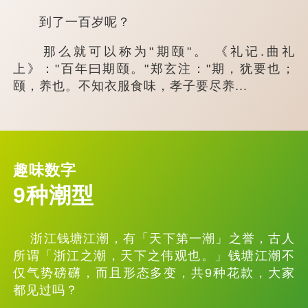
到了一百岁呢？
那么就可以称为"期颐"。 《礼记.曲礼
上》："百年曰期颐。"郑玄注："期，犹要也；
颐，养也。不知衣服食味，孝子要尽养...
趣味数字
9种潮型
浙江钱塘江潮，有「天下第一潮」之誉，古人
所谓「浙江之潮，天下之伟观也。」钱塘江潮不
仅气势磅礴，而且形态多变，共9种花款，大家
都见过吗？