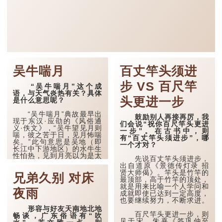
吴牛喘月
百丈竿头须进
步 VS 百尺竿
“吴牛喘月”这个成
语，与天气炎热有关？具体
头更进一步
是什么意思呢？
“吴牛喘月”典故最早出
鼓励别人再接再厉，我
现于东汉·应劭的《风俗通
们会说“祝你百尺竿头更进
义·佚文》，“吴牛望见月则
一步”。在古书中，则
喘，彼之苦于日，见月怖喘
有“百丈竿头须进步”，哪
矣。”此句意思是吴地（即
一个才对？
长江中下游地区）的水牛生
性怕热，见到月亮以为是太
先说百丈竿头须进步，
阳，因惧怕酷暑而吓得气喘
出自道原《景德传灯录 招
不已。
贤大师偈》。竿头是竹竿的
兄弟久别 对床
最顶部，高于竹竿的顶处，
此外，南朝《世说新
就是用来比喻一个人学问和
语》中也有相关的故事，一
夜雨
成就即使已达到一定高度，
位名为满奋的大臣，从小生
也要继续努力，不断求进。
活在南方，特别怕冷，在洛
形容与好友天南地北地
阳冬...
百尺竿头更进一步，则
畅谈，广东俗语有“吹
见于宋．朱熹《答巩仲至