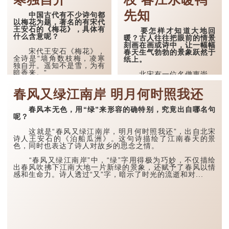
先知
中国古代有不少诗句都
以梅花为题，著名的有宋代
王安石的《梅花》，具体有
要怎样才知道大地回
什么含意呢？
暖？古人往往把眼前的情景
刻画在画或诗中，让一幅幅
宋代王安石《梅花》，
春天生气勃勃的景象跃然于
全诗是“墙角数枝梅，凌寒
纸上。
独自开。遥知不是雪，为有
暗香来。”
北宋有一位名僧惠崇，
他精通画画，常能把眼前美
墙角数枝梅，凌寒独自
景用画笔呈现出来。有一天
春风又绿江南岸 明月何时照我还
开：
他看到眼前的桃花绽放了两
三枝，又看到江水上的鸭子
墙角有几枝梅花，正冒
春风本无色，用“绿”来形容的确特别，究竟出自哪名句
悠然畅泳，于是就用画笔把
着严寒独自盛开。 “墙
呢？
这瞬间描绘下来。
角”显示梅花生长的环境偏
僻，不引人注目，但梅花毫
这就是“春风又绿江南岸，明月何时照我还”，出自北宋
后来，诗人苏轼又在此
不在意，依然独自开放。这
诗人王安石的《泊船瓜洲》。这句诗描绘了江南春天的景
画上题诗《惠崇春江晚景》
里既凸显了梅花的孤傲，也
色，同时也表达了诗人对故乡的思念之情。
二首，其中一首便是：“竹
展现了它不畏严寒的坚韧。
外桃花三两枝，春江水暖鸭
先知；蒌蒿满地芦芽短，正
“春风又绿江南岸”中，“绿”字用得极为巧妙，不仅描绘
遥知不是雪，为有暗
是河豚欲上时。”如今...
出春风吹拂下江南大地一片新绿的景象，还赋予了春风以情
香...
感和生命力。诗人透过“又”字，暗示了时光的流逝和对...