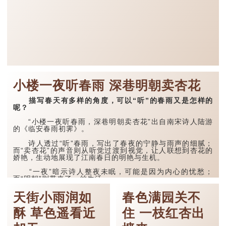
小楼一夜听春雨 深巷明朝卖杏花
描写春天有多样的角度，可以“听”的春雨又是怎样的
呢？
“小楼一夜听春雨，深巷明朝卖杏花”出自南宋诗人陆游
的《临安春雨初霁》。
诗人透过“听”春雨，写出了春夜的宁静与雨声的细腻；
而“卖杏花”的声音则从听觉过渡到视觉，让人联想到杏花的
娇艳，生动地展现了江南春日的明艳与生机。
“一夜”暗示诗人整夜未眠，可能是因为内心的忧愁；
而“明朝”则带来了一丝生活...
天街小雨润如
春色满园关不
酥 草色遥看近
住 一枝红杏出