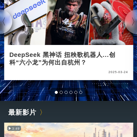
DeepSeek 黑神话 扭秧歌机器人...创
科“六小龙”为何出自杭州？
2025-03-24
最新影片
3:49