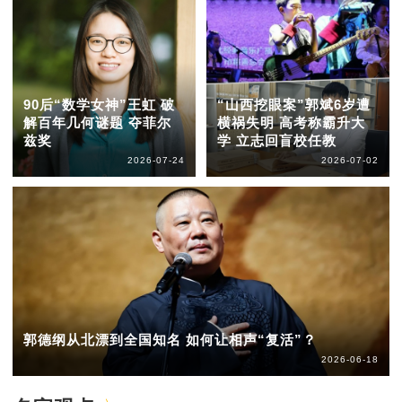
90后“数学女神”王虹 破
“山西挖眼案”郭斌6岁遭
解百年几何谜题 夺菲尔
横祸失明 高考称霸升大
兹奖
学 立志回盲校任教
2026-07-24
2026-07-02
郭德纲从北漂到全国知名 如何让相声“复活”？
2026-06-18