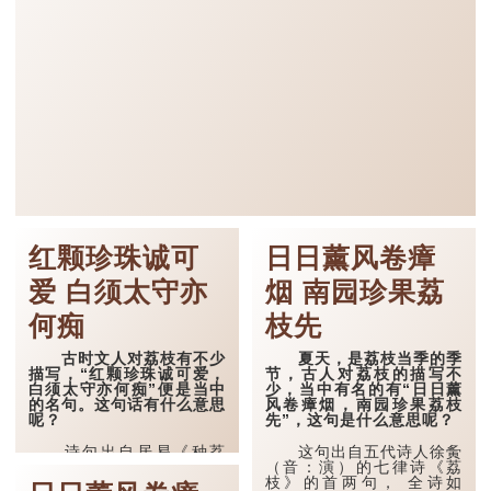
红颗珍珠诚可
日日薰风卷瘴
爱 白须太守亦
烟 南园珍果荔
何痴
枝先
古时文人对荔枝有不少
夏天，是荔枝当季的季
描写，“红颗珍珠诚可爱，
节，古人对荔枝的描写不
白须太守亦何痴”便是当中
少，当中有名的有“日日薰
的名句。这句话有什么意思
风卷瘴烟，南园珍果荔枝
呢？
先”，这句是什么意思呢？
诗句出自居易《种荔
这句出自五代诗人徐夤
枝》，全句是：
（音：演）的七律诗《荔
枝》的首两句， 全诗如