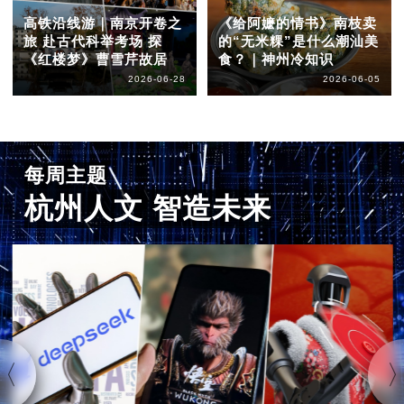
高铁沿线游｜南京开卷之
《给阿嬷的情书》南枝卖
旅 赴古代科举考场 探
的“无米粿”是什么潮汕美
《红楼梦》曹雪芹故居
食？｜神州冷知识
2026-06-28
2026-06-05
每周主题
杭州人文 智造未来