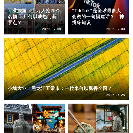
工业旅游｜上万人抢20个
“TikTok”是全球最多人
名额 工厂何以成热门新
会说的一句福建话？｜神
景点？
州冷知识
2026-07-08
2026-07-03
小城大业｜黑龙江五常市：一粒米何以飘香全国？
2026-06-25