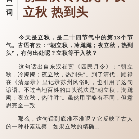
一
立秋 热到头
词
今天是立秋，是二十四节气中的第13个节
气。古语有云：“朝立秋，冷飕飕；夜立秋，热到
头”，有何出处呢？立秋等于入秋？
这句话出自东汉崔寔《四民月令》：“朝立
秋，冷飕飕；夜立秋，热到头”。到了清代，顾禄
在《清嘉录》里记录苏州风俗时，也引用了这句
谚语。不过当地百姓的口头说法是“朝立秋，渹飕
飕；夜立秋，热吽吽”。虽然用字略有不同，但意
思完全一致。
那么，这句话到底准不准呢？它反映了古人
的一种朴素观察：如果立秋的精确...