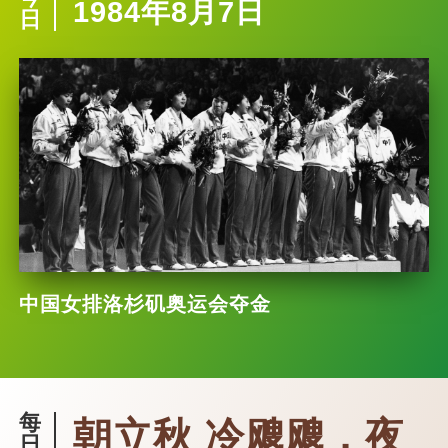
1984年8月7日
日
中国女排洛杉矶奥运会夺金
每
朝立秋 冷飕飕，夜
日