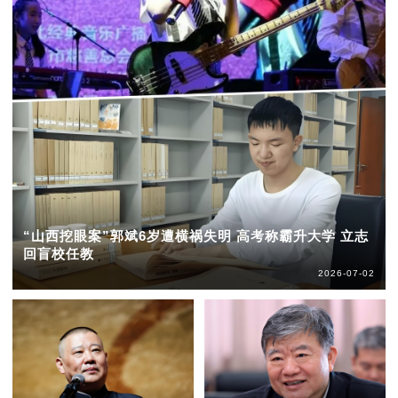
“山西挖眼案”郭斌6岁遭横祸失明 高考称霸升大学 立志
回盲校任教
2026-07-02