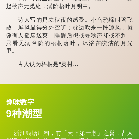
起秋声无觅处，满阶梧叶月明中。
诗人写的是立秋夜的感受。小乌鸦啼叫著飞
散，屏风显得分外空旷；枕边吹来一阵凉风，就
像有人摇扇送爽。睡醒后想找寻秋声却找不到，
只看见满台阶的梧桐落叶，沐浴在皎洁的月光
里。
古人认为梧桐是“灵树...
趣味数字
9种潮型
浙江钱塘江潮，有「天下第一潮」之誉，古人