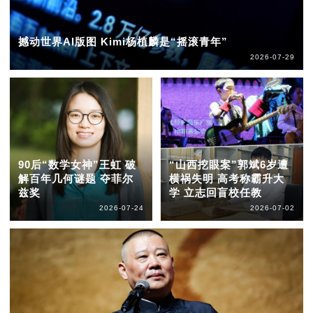
撼动世界AI版图 Kimi杨植麟是“摇滚青年”
2026-07-29
90后“数学女神”王虹 破
“山西挖眼案”郭斌6岁遭
解百年几何谜题 夺菲尔
横祸失明 高考称霸升大
兹奖
学 立志回盲校任教
2026-07-24
2026-07-02