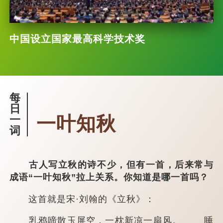
中国设立国家最高科学技术奖
每
日
一叶知秋
一
词
古人写立秋的诗不少，但有一首，后来常与
成语“一叶知秋”拉上关系。你知道是哪一首吗？
这首就是宋·刘翰的《立秋》：
乳鸦啼散玉屏空，一枕新凉一扇风。 睡