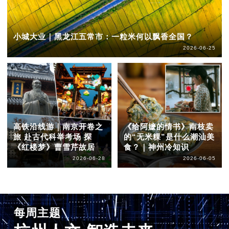
小城大业｜黑龙江五常市：一粒米何以飘香全国？
2026-06-25
高铁沿线游｜南京开卷之
《给阿嬷的情书》南枝卖
旅 赴古代科举考场 探
的“无米粿”是什么潮汕美
《红楼梦》曹雪芹故居
食？｜神州冷知识
2026-06-28
2026-06-05
每周主题