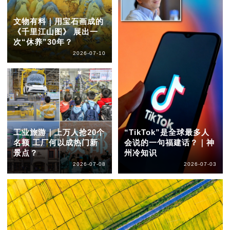
文物有料｜用宝石画成的
《千里江山图》 展出一
次“休养”30年？
2026-07-10
工业旅游｜上万人抢20个
“TikTok”是全球最多人
名额 工厂何以成热门新
会说的一句福建话？｜神
景点？
州冷知识
2026-07-08
2026-07-03