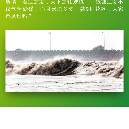
所谓「浙江之潮，天下之伟观也。」钱塘江潮不
仅气势磅礴，而且形态多变，共9种花款，大家
都见过吗？