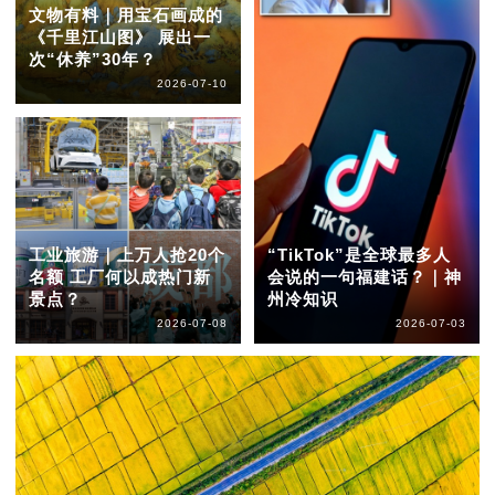
文物有料｜用宝石画成的
《千里江山图》 展出一
次“休养”30年？
2026-07-10
工业旅游｜上万人抢20个
“TikTok”是全球最多人
名额 工厂何以成热门新
会说的一句福建话？｜神
景点？
州冷知识
2026-07-08
2026-07-03