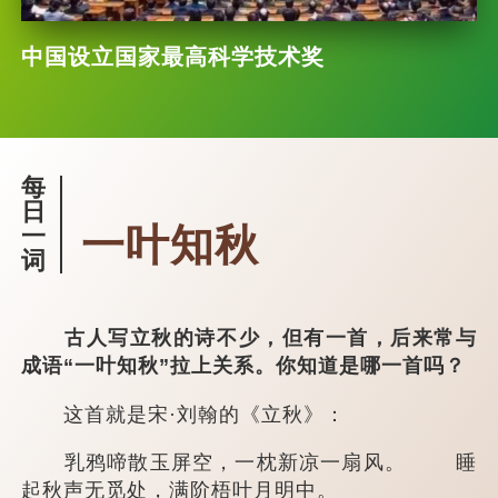
中国设立国家最高科学技术奖
每
日
一叶知秋
一
词
古人写立秋的诗不少，但有一首，后来常与
成语“一叶知秋”拉上关系。你知道是哪一首吗？
这首就是宋·刘翰的《立秋》：
乳鸦啼散玉屏空，一枕新凉一扇风。 睡
起秋声无觅处，满阶梧叶月明中。