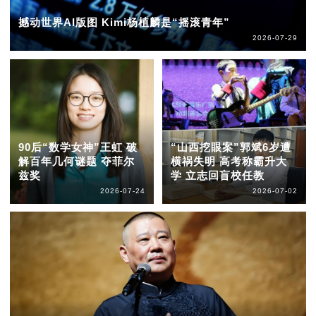
撼动世界AI版图 Kimi杨植麟是“摇滚青年”
2026-07-29
90后“数学女神”王虹 破
“山西挖眼案”郭斌6岁遭
解百年几何谜题 夺菲尔
横祸失明 高考称霸升大
兹奖
学 立志回盲校任教
2026-07-24
2026-07-02