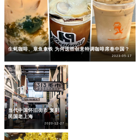
生蚝咖啡、章鱼拿铁 为何这些创意特调咖啡席卷中国？
2023-05-17
当代中国怀旧街市 复刻
民国老上海
2020-12-27