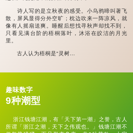
诗人写的是立秋夜的感受。小乌鸦啼叫著飞
散，屏风显得分外空旷；枕边吹来一阵凉风，就
像有人摇扇送爽。睡醒后想找寻秋声却找不到，
只看见满台阶的梧桐落叶，沐浴在皎洁的月光
里。
古人认为梧桐是“灵树...
趣味数字
9种潮型
浙江钱塘江潮，有「天下第一潮」之誉，古人
所谓「浙江之潮，天下之伟观也。」钱塘江潮不