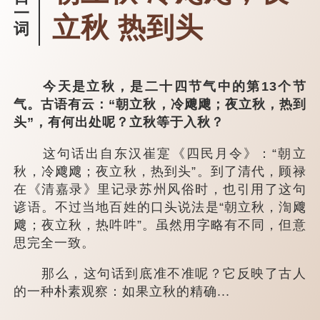
一
立秋 热到头
词
今天是立秋，是二十四节气中的第13个节
气。古语有云：“朝立秋，冷飕飕；夜立秋，热到
头”，有何出处呢？立秋等于入秋？
这句话出自东汉崔寔《四民月令》：“朝立
秋，冷飕飕；夜立秋，热到头”。到了清代，顾禄
在《清嘉录》里记录苏州风俗时，也引用了这句
谚语。不过当地百姓的口头说法是“朝立秋，渹飕
飕；夜立秋，热吽吽”。虽然用字略有不同，但意
思完全一致。
那么，这句话到底准不准呢？它反映了古人
的一种朴素观察：如果立秋的精确...