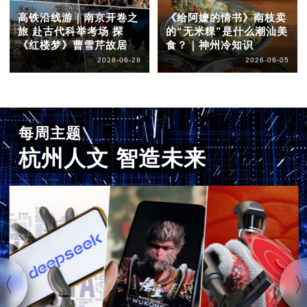
高铁沿线游｜南京开卷之
《给阿嬷的情书》南枝卖
旅 赴古代科举考场 探
的“无米粿”是什么潮汕美
《红楼梦》曹雪芹故居
食？｜神州冷知识
2026-06-28
2026-06-05
每周主题
杭州人文 智造未来