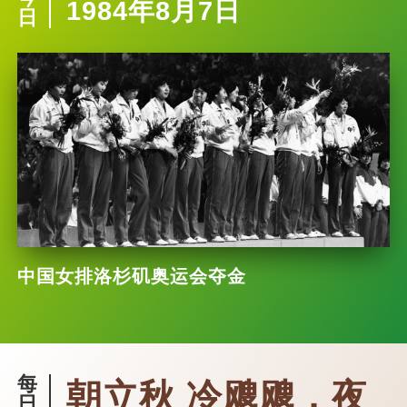
1984年8月7日
日
中国女排洛杉矶奥运会夺金
每
朝立秋 冷飕飕，夜
日