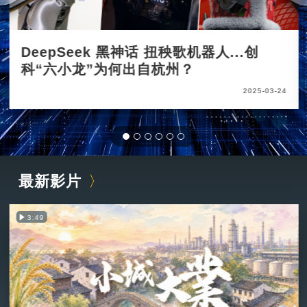
DeepSeek 黑神话 扭秧歌机器人...创
科“六小龙”为何出自杭州？
2025-03-24
最新影片
3:49