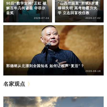
90后“数学女神”王虹 破
“山西挖眼案”郭斌6岁遭
解百年几何谜题 夺菲尔
横祸失明 高考称霸升大
兹奖
学 立志回盲校任教
2026-07-24
2026-07-02
郭德纲从北漂到全国知名 如何让相声“复活”？
2026-06-18
名家观点