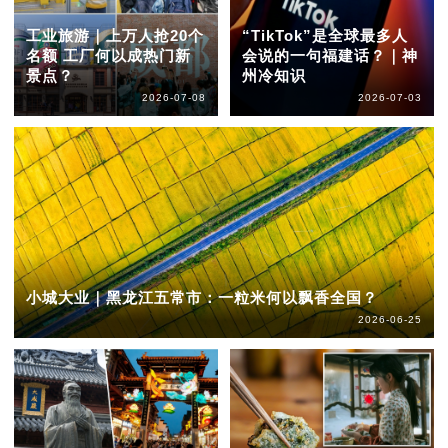
工业旅游｜上万人抢20个
“TikTok”是全球最多人
名额 工厂何以成热门新
会说的一句福建话？｜神
景点？
州冷知识
2026-07-08
2026-07-03
小城大业｜黑龙江五常市：一粒米何以飘香全国？
2026-06-25