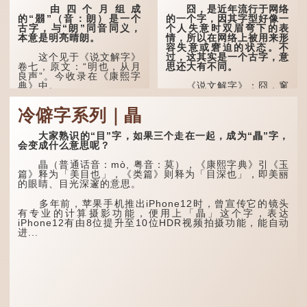
由四个月组成
囧，是近年流行于网络
的“朤”（音：朗）是一个
的一个字，因其字型好像一
古字，与“朗”同音同义，
个人失意时双眉弯下的表
本意是明亮晴朗。
情，所以在网络上被用来形
容失意或窘迫的状态。不
过，这其实是一个古字，意
这个见于《说文解字》
思还大有不同。
卷七，原文：“明也，从月
良声”。今收录在《康熙字
典》中。
《说文解字》：囧，窻
牖丽廔闿明。象形。囧，本
义是透光通明的窗户，跟
这个字，用法颇多。
冷僻字系列｜瞐
「囱」一样都是「窗」的象
形字。甲骨文中又用作地
“朤朤干坤，舍我其
名，古书中的「黍于囧」表
谁。”干坤是《周易》中的
大家熟识的“目”字，如果三个走在一起，成为“瞐”字，
示在囧地种黍。
两个卦名，这里指天地、宇
会变成什么意思呢？
宙等，形容政治清明，天下
这个古字十分少用，直
太平！
瞐（普通话音：mò, 粤音：莫），《康熙字典》引《玉
至21世纪，网络上开始流
篇》释为「美目也」，《类篇》则释为「目深也」，即美丽
行表情符号，这个字也被网
“天空朤朤，任鸟儿高
的眼睛、目光深邃的意思。
民当做表情符号来用。
飞。”也是指天清气明，鸟
儿可高飞。
多年前，苹果手机推出iPhone12时，曾宣传它的镜头
囧字的「八」像一对委
有专业的计算摄影功能，便用上「瞐」这个字，表达
屈的八字眉模样，「口」像
“朤朤脆脆”就是形容办
iPhone12有由8位提升至10位HDR视频拍摄功能，能自动
惊讶、...
事爽快干脆。我...
进...