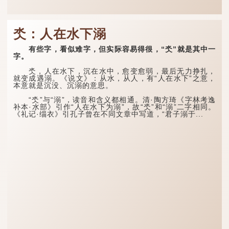
氼：人在水下溺
有些字，看似难字，但实际容易得很，“氼”就是其中一
字。
氼，人在水下，沉在水中，愈变愈弱，最后无力挣扎，
就变成遇溺。《说文》：从水，从人，有“人在水下”之意，
本意就是沉没、沉溺的意思。
“氼”与“溺”，读音和含义都相通。清·陶方琦《字林考逸
补本·水部》引作“人在水下为溺”，故“氼”和“溺”二字相同。
《礼记·缁衣》引孔子曾在不同文章中写道，“君子溺于...