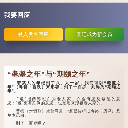
我要回应
登入
发表回应
登记
成为新会员
“耄耋之年”与“期颐之年”
若某人的年纪到了八、九十岁，我们可以“耄耋之
年”（粤音：冒秩）来形容，到了一百岁，则称为“期颐之
年”。
"耄"指两鬓斑白的老人家，亦含有思想紊乱的意
思；"耋"更有跌倒的意思，也是用来形容老人家的。
曹操《对酒歌》就曾写道："耄耋皆得以寿终，恩泽广及
草木昆虫。"
到了一百岁呢？