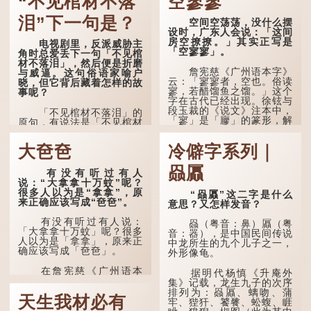
“不见棺材不落
空寥寥
泪”下一句是？
空间空荡荡，没什么摆
设时，广东人会说：「这间
房空撩撩。」其实正写是
电视剧里，反派威胁主
「空寥寥」。
角时总爱丢下一句「不见棺
材不落泪」，然后便是折磨
詹宪慈《广州语本字》
与威逼。这句俗语家喻户
云：「寥寥者，空也。俗读
晓，但它背后藏着怎样的故
寥，若醋馏鱼之馏。」这个
事呢？
字在古代已经出现。徐铉与
段玉裁的《说文》注本中，
「不见棺材不落泪」的
「寥」是「廫」的篆形，解
原句，有说法是「不见棺材
作空渺、空虚。如《列仙传
不下泪」或「不见亲棺不下
·安期先生》载琊阜老人故
泪」，出自明朝兰陵笑笑生
大夿夿
冷僻字系列｜
事，以「寥寥安期，虚质高
所著的《金瓶梅词话》第九
清」形容空虚无所事事。
十八回。原意是指人未亲眼
赑屭
见到亲人棺木，便不会真正
有没有听过有人
唐代《艺文类聚》引晋
感到悲伤；后来引申为比喻
说：“大拿拿十万蚊”呢？
孙绰《表哀诗》：「寥寥空
人执迷不悟，不到彻底失
很多人以为是“拿拿”，原
“赑屭”这二字是什么
堂，寂寂响户」...
败，便不肯罢休。
来正确应该写成“夿夿”。
意思？又怎样发音？
许多人对这上半句耳熟
有没有听过有人说：
赑（粤音：鼻）屭（粤
能详，但它其实还有下半句
「大拿拿十万蚊」呢？很多
音：器），是中国民间传说
——「不到黄河心不死」...
人以为是「拿拿」，原来正
中龙所生的九个儿子之一，
确应该写成「夿夿」。
外形像龟。
在詹宪慈《广州语本
据明代杨慎《升庵外
字》：「夿夿者，形容物之
集》记载，龙生九子的次序
大也。俗读夿，若拿……常
排列为：赑屭、螭吻、蒲
天生我材必有
语有曰『一个银钱大夿
牢、狴犴、饕餮、蚣蝮、睚
夿』。」