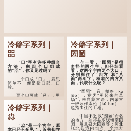
冷僻字系列｜
冷僻字系列｜
㗊
圐圙
“口”字有许多种组合
乍一看，“圐圙”是很
方法，由四个口组成
奇怪的两个字，但仔细看
的“㗊”，你又见过吗？
看，这两个字由两个大口，
分别框住了“四方”和“八
面”两组字，框着的四方八
一个口成「口」，意思
面，代表什么呢？
简单不，便是指口部、口
腔。
"圐圙"（音：枯略，kū
lüè），意为"围起来的草
两个口可成「吕」，甲
场"，来自蒙古语，内蒙古
骨文字形，象脊骨形，本义
一般读作库伦（kū lun），
是指脊椎骨，中间有一条竖
冷僻字系列｜
也指围住的土地。
线把脊椎段串联起来。现代
通用为姓氏。两个口也可以
尛
写成「吅」（音：喧），古
中国不乏以"圐圙"命名
同「喧」，大声呼叫的意
的地方，如祁县东观镇南圐
思。
圙、展旦召大圐圙等；河北
“尛”是一个古字，原
张北县境内也有一个地方
本已经不多见了，近来却在