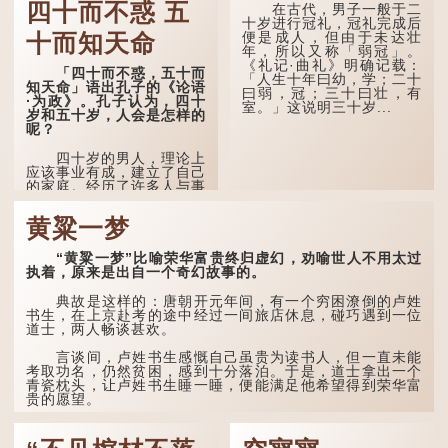
四十而不惑 五
在古代，男子一般于二
民间流传有一种说法，
十岁进行冠礼，冠礼完成后
人会将一些不欲为人所知的
便是成人，但由于未达壮
十而知天命
记忆藏于颈后之处。如果忽
年，所以又称「弱冠」。
然吐真言，就好像被不明东
《礼记·曲礼》明确记载：
「四十而不惑，五十而
西（如鬼魂）在后脑拍了一
「人生十年曰幼，学；二十
知天命」语出孔子的《论语
下，藏在脑中的秘密便脱口
曰弱，冠；三十曰壮，有
·为政》。孔子认为，四十
而出。
室。」这说明三十岁...
岁和五十岁，人会是怎样的
呢？
因此...
四十岁的男人，理论上
应该事业有成，建立了自己
的家庭。经历了许多人与事
之后，对事物有了自己的判
断能力，不会轻易为表象所
黄粱一梦
迷惑。
孔子在《论语·子罕》
“黄粱一梦”比喻荣华富贵终归虚幻，劝喻世人不用太过
也说：「知者不惑，仁者不
执着，原来是出自一个奇幻故事的。
忧，勇者不惧。」「知」与
智慧的「智」相通，四十岁
典故是这样的：唐朝开元年间，有一个穷困潦倒的卢姓
的男人应已累积足够智慧，
书生，在上京赴考的途中经过一间旅店休息，碰巧遇到一位
不再对自己的人生感到困
道士，两人畅谈甚欢。
惑、忧虑与恐惧。
言谈间，卢姓书生感慨自己虽贵为读书人，但一直未能
到了五十岁，...
考取功名，仍然贫困，感到十分落泊。于是，道士拿出一个
青瓷枕头，让卢姓书生睡一睡，便能满足他希望得到荣华富
贵的愿望。
这时，...