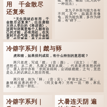
眦、狻猊、椒图（此为其中
用 千金散尽
一种说法）。
「夿」形​​容大，「一个
银钱大夿夿」，就形容金钱
龙九子外形与能力各有
还复来
数量之大了。 「大夿夿十
不同，其中，赑屭原形像
万蚊」，就是说十万元是一
龟，因为能负重，多作为碑
"天生我材必有用，千
笔大数目了。...
座，有“碑下...
金散尽还复来"，出自唐朝
大诗人李白的《将进酒》。
这两句诗寓意每个人都有自
己的才能，必有用处，在失
意时不必气馁，即使千金耗
尽，也可重来，是人生低潮
时激励向上的名句。
冷僻字系列｜虤与豩
原诗写道："人生得意
须尽欢，莫使金樽空对月。
虎和猪，如果排列成双，有什么特别的意思呢？
天生我材必有用，千金散尽
还复来。烹羊宰牛且为乐，
会须一饮三百杯。" 意思是
两只老虎，写成「虤」（音：颜）。 《说文》：「虤，
说：上天给了我才能，必然
虎怒也。从二虎。凡虤之属皆从虤。」代表老虎发怒的样
有用到的地方；即使千金散
子。唐人诗中亦有「求闲未得闲，众诮瞋虤虤」之句，意思
去，也终会重新得到。
是众人的讥讽让人怒目而视。
李白作此诗时，大约是
两只猪，则为「豩」（音：宾）。甲骨文从二「豕」，
天宝十一年。当时他已被唐
象猪相追逐的样子。 《同文备考》另有一说「豩，豕乱
玄宗赐金放还约八年，这期
群。」意指一群乱...
间经常与朋友游山玩水，部
分诗作显露出怀...
冷僻字系列｜
大暑连天阴 遍