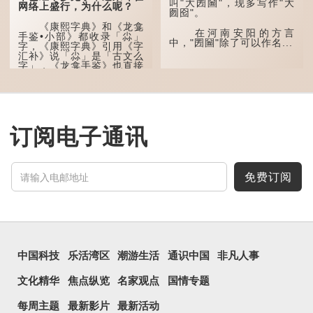
叫"大圐圙"，现多写作"大
三个口为「品」，这个
网络上盛行，为什么呢？
囫囵"。
字用法最为普遍。始见于商
代甲骨文，古字形从三口，
《康熙字典》和《龙龛
表示众多...
在河南安阳的方言
手鉴•小部》都收录「尛」
中，"圐圙"除了可以作名...
字，《康熙字典》引用《字
汇补》说「尛」是「古文么
字」，《龙龛手鉴》也直接
写道：「尛，同『么』。」
「么」在古文中常表示
「微小」的意思，也可用作
疑问词，如「干么」。既然
「尛」等同于「么」，那么
订阅电子通讯
它的意思也一样，也是「微
小、细小」的意思。
有台湾网友将「...
免费订阅
中国科技
乐活湾区
潮游生活
通识中国
非凡人事
文化精华
焦点纵览
名家观点
国情专题
每周主题
最新影片
最新活动