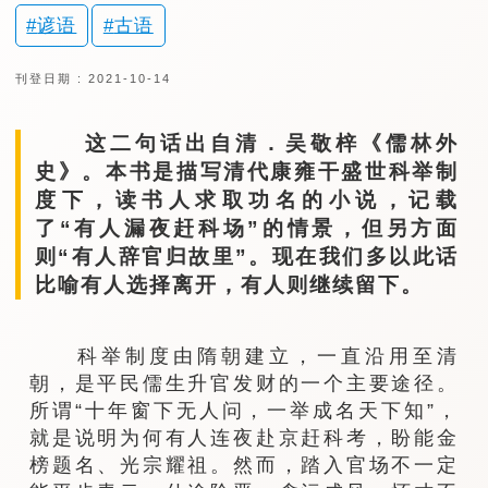
谚语
古语
刊登日期 : 2021-10-14
这二句话出自清．吴敬梓《儒林外
史》。本书是描写清代康雍干盛世科举制
度下，读书人求取功名的小说，记载
了“有人漏夜赶科场”的情景，但另方面
则“有人辞官归故里”。现在我们多以此话
比喻有人选择离开，有人则继续留下。
科举制度由隋朝建立，一直沿用至清
朝，是平民儒生升官发财的一个主要途径。
所谓“十年窗下无人问，一举成名天下知”，
就是说明为何有人连夜赴京赶科考，盼能金
榜题名、光宗耀祖。然而，踏入官场不一定