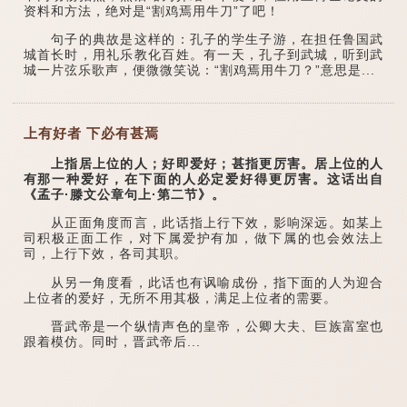
资料和方法，绝对是“割鸡焉用牛刀”了吧！
句子的典故是这样的：孔子的学生子游，在担任鲁国武
城首长时，用礼乐教化百姓。有一天，孔子到武城，听到武
城一片弦乐歌声，便微微笑说：“割鸡焉用牛刀？”意思是...
上有好者 下必有甚焉
上指居上位的人；好即爱好；甚指更厉害。居上位的人
有那一种爱好，在下面的人必定爱好得更厉害。这话出自
《孟子·滕文公章句上·第二节》。
从正面角度而言，此话指上行下效，影响深远。如某上
司积极正面工作，对下属爱护有加，做下属的也会效法上
司，上行下效，各司其职。
从另一角度看，此话也有讽喻成份，指下面的人为迎合
上位者的爱好，无所不用其极，满足上位者的需要。
晋武帝是一个纵情声色的皇帝，公卿大夫、巨族富室也
跟着模仿。同时，晋武帝后...