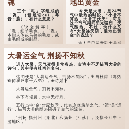
毳
地出黄金
三个「毛」字组成的
今天是大暑，是24节
「毳」（普通话cuì，粤
气中最热的时段。“小暑不
音：脆），有什么意思？
算热，大暑正伏天”，可见
这个节气期间阳光猛烈，天
气酷热。不过，为什么又
《说文解字》 ：
有“大暑连天阴，遍地出黄
「毳，细羊毛也。」「毳」
金”的说法？
本指人体或鸟兽的毛发，或
由毛织成的制品。
古人早已留意到大暑期
间的气候规律。 《逸周书·
人体表面，例如手臂等
时训解》记载：「大暑之
部位生长的细毛，也叫
大暑运金气 荆扬不知秋
日，腐草化为萤。又五日，
「毳」，又叫「寒毛」、
土润溽暑。又五日，大雨时
「汗毛」。
行。」意思是说，大暑时节
进入大暑，天气变得非常炎热。古诗中不乏描写大暑的
萤火虫出生，土地湿热，常
医学上，「毳毛」是一
诗句，其中便有杜甫的名句。
有大雨出现。
个专有名词。它指人类在儿
童时期长出的一种细小、不
这句便是“大暑运金气，荆扬不知秋”，出自杜甫《毒热
这段时期的雨水，对农
易注意到却又几乎遍布全身
寄简崔评事十六弟》，全诗如下：
作物尤其重要。三伏天酷热
的毛发。毳毛的密度因人而
难耐，农作物不能缺水。若
异，其长度则通常不会...
大暑运金气，荆扬不知秋。
连续几天降雨，泥土得以湿
润；雨过天晴后，烈日高
林下有塌翼，水中无行舟。
照...
五行当中“金”对应秋季，代表凉爽肃杀之气。“运”是“运
行”，描写大暑的酷热阻碍了金气的流转。
“荆扬”指荆州（湖北）和扬州（江苏），泛指长江中下
游地区，“...