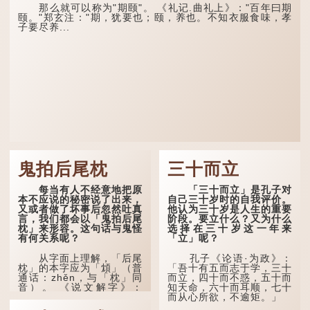
那么就可以称为"期颐"。 《礼记.曲礼上》："百年曰期
颐。"郑玄注："期，犹要也；颐，养也。不知衣服食味，孝
子要尽养...
鬼拍后尾枕
三十而立
每当有人不经意地把原
「三十而立」是孔子对
本不应说的秘密说了出来，
自己三十岁时的自我评价。
又或者做了坏事后忽然吐真
他认为三十岁是人生的重要
言，我们都会以「鬼拍后尾
阶段。要立什么？又为什么
枕」来形容。这句话与鬼怪
选择在三十岁这一年来
有何关系呢？
「立」呢？
从字面上理解，「后尾
孔子《论语·为政》：
枕」的本字应为「䪴」（普
「吾十有五而志于学，三十
通话：zhěn，与「枕」同
而立，四十而不惑，五十而
音）。 《说文解字》：
知天命，六十而耳顺，七十
「䪴，项枕也。」意思是头
而从心所欲，不逾矩。」
后部与枕头接触的地方。