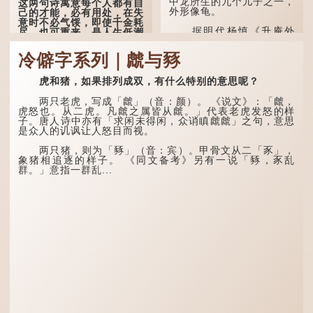
中龙所生的九个儿子之一，
这两句诗寓意每个人都有自
外形像龟。
己的才能，必有用处，在失
意时不必气馁，即使千金耗
据明代杨慎《升庵外
尽，也可重来，是人生低潮
集》记载，龙生九子的次序
时激励向上的名句。
排列为：赑屭、螭吻、蒲
冷僻字系列｜虤与豩
牢、狴犴、饕餮、蚣蝮、睚
原诗写道："人生得意
眦、狻猊、椒图（此为其中
须尽欢，莫使金樽空对月。
一种说法）。
虎和猪，如果排列成双，有什么特别的意思呢？
天生我材必有用，千金散尽
还复来。烹羊宰牛且为乐，
龙九子外形与能力各有
会须一饮三百杯。" 意思是
两只老虎，写成「虤」（音：颜）。 《说文》：「虤，
不同，其中，赑屭原形像
说：上天给了我才能，必然
虎怒也。从二虎。凡虤之属皆从虤。」代表老虎发怒的样
龟，因为能负重，多作为碑
有用到的地方；即使千金散
子。唐人诗中亦有「求闲未得闲，众诮瞋虤虤」之句，意思
座，有“碑下...
去，也终会重新得到。
是众人的讥讽让人怒目而视。
李白作此诗时，大约是
两只猪，则为「豩」（音：宾）。甲骨文从二「豕」，
天宝十一年。当时他已被唐
象猪相追逐的样子。 《同文备考》另有一说「豩，豕乱
玄宗赐金放还约八年，这期
群。」意指一群乱...
间经常与朋友游山玩水，部
分诗作显露出怀...