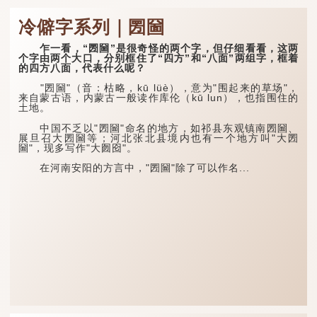
冷僻字系列｜圐圙
乍一看，“圐圙”是很奇怪的两个字，但仔细看看，这两
个字由两个大口，分别框住了“四方”和“八面”两组字，框着
的四方八面，代表什么呢？
"圐圙"（音：枯略，kū lüè），意为"围起来的草场"，
来自蒙古语，内蒙古一般读作库伦（kū lun），也指围住的
土地。
中国不乏以"圐圙"命名的地方，如祁县东观镇南圐圙、
展旦召大圐圙等；河北张北县境内也有一个地方叫"大圐
圙"，现多写作"大囫囵"。
在河南安阳的方言中，"圐圙"除了可以作名...