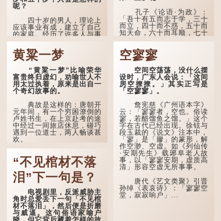
呢？
孔子《论语·为政》：
「吾十有五而志于学，三十
四十岁的男人，理论上
而立，四十而不惑，五十而
应该事业有成，建立了自己
知天命，六十而耳顺，七十
的家庭。经历了许多人与事
而从心所欲，不逾矩。」
之后，对事物有了自己的判
断能力，不会轻易为表象所
黄粱一梦
空寥寥
在古代，男子一般于二
迷惑。
十岁进行冠礼，冠礼完成后
便是成人，但由于未达壮
孔子在《论语·子罕》
“黄粱一梦”比喻荣华
空间空荡荡，没什么摆
年，所以又称「弱冠」。
也说：「知者不惑，仁者不
富贵终归虚幻，劝喻世人不
设时，广东人会说：「这间
《礼记·曲礼》明确记载：
忧，勇者不惧。」「知」与
用太过执着，原来是出自一
房空撩撩。」其实正写是
「人生十年曰幼，学；二十
智慧的「智」相通，四十岁
个奇幻故事的。
「空寥寥」。
曰弱，冠；三十曰壮，有
的男人应已累积足够智慧，
室。」这说明三十岁...
不再对自己的人生感到困
典故是这样的：唐朝开
詹宪慈《广州语本字》
惑、忧虑与恐惧。
元年间，有一个穷困潦倒的
云：「寥寥者，空也。俗读
卢姓书生，在上京赴考的途
寥，若醋馏鱼之馏。」这个
到了五十岁，...
中经过一间旅店休息，碰巧
字在古代已经出现。徐铉与
遇到一位道士，两人畅谈甚
段玉裁的《说文》注本中，
欢。
「寥」是「廫」的篆形，解
作空渺、空虚。如《列仙传
·安期先生》载琊阜老人故
言谈间，卢姓书生感慨
“不见棺材不落
事，以「寥寥安期，虚质高
自己虽贵为读书人，但一直
清」形容空虚无所事事。
未能考取功名，仍然贫困，
感到十分落泊。于是，道士
泪”下一句是？
拿出一个青瓷枕头，让卢姓
唐代《艺文类聚》引晋
书生睡一睡，便能满足他希
孙绰《表哀诗》：「寥寥空
电视剧里，反派威胁主
望得到荣华富贵的愿望。
堂，寂寂响户」...
角时总爱丢下一句「不见棺
材不落泪」，然后便是折磨
这时，...
与威逼。这句俗语家喻户
晓，但它背后藏着怎样的故