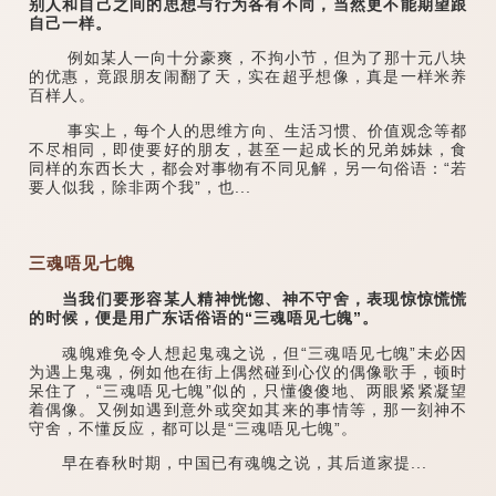
别人和自己之间的思想与行为各有不同，当然更不能期望跟
自己一样。
例如某人一向十分豪爽，不拘小节，但为了那十元八块
的优惠，竟跟朋友闹翻了天，实在超乎想像，真是一样米养
百样人。
事实上，每个人的思维方向、生活习惯、价值观念等都
不尽相同，即使要好的朋友，甚至一起成长的兄弟姊妹，食
同样的东西长大，都会对事物有不同见解，另一句俗语：“若
要人似我，除非两个我”，也...
三魂唔见七魄
当我们要形容某人精神恍惚、神不守舍，表现惊惊慌慌
的时候，便是用广东话俗语的“三魂唔见七魄”。
魂魄难免令人想起鬼魂之说，但“三魂唔见七魄”未必因
为遇上鬼魂，例如他在街上偶然碰到心仪的偶像歌手，顿时
呆住了，“三魂唔见七魄”似的，只懂傻傻地、两眼紧紧凝望
着偶像。又例如遇到意外或突如其来的事情等，那一刻神不
守舍，不懂反应，都可以是“三魂唔见七魄”。
早在春秋时期，中国已有魂魄之说，其后道家提...