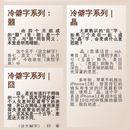
冷僻字系列：
冷僻字系列｜
朤
瞐
由四个月组成
大家熟识的“目”字，
的“朤”（音：朗）是一个
如果三个走在一起，成
古字，与“朗”同音同义，
为“瞐”字，会变成什么意
本意是明亮晴朗。
思呢？
这个见于《说文解字》
瞐（普通话音：mò,
卷七，原文：“明也，从月
粤音：莫），《康熙字典》
良声”。今收录在《康熙字
引《玉篇》释为「美目
典》中。
也」，《类篇》则释为「目
深也」，即美丽的眼睛、目
光深邃的意思。
这个字，用法颇多。
冷僻字系列｜
多年前，苹果手机推出
“朤朤干坤，舍我其
囧
iPhone12时，曾宣传它的
谁。”干坤是《周易》中的
镜头有专业的计算摄影功
两个卦名，这里指天地、宇
能，便用上「瞐」这个字，
宙等，形容政治清明，天下
囧，是近年流行于网络
表达iPhone12有由8位提
太平！
的一个字，因其字型好像一
升至10位HDR视频拍摄功
个人失意时双眉弯下的表
能，能自动进...
“天空朤朤，任鸟儿高
情，所以在网络上被用来形
飞。”也是指天清气明，鸟
容失意或窘迫的状态。不
儿可高飞。
过，这其实是一个古字，意
思还大有不同。
“朤朤脆脆”就是形容办
事爽快干脆。我...
《说文解字》：囧，窻