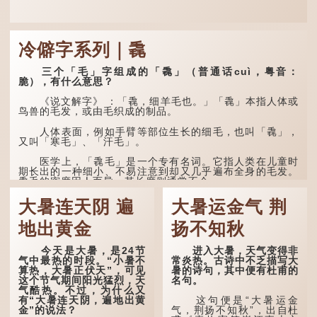
冷僻字系列｜毳
三个「毛」字组成的「毳」（普通话cuì，粤音：
脆），有什么意思？
《说文解字》 ：「毳，细羊毛也。」「毳」本指人体或
鸟兽的毛发，或由毛织成的制品。
人体表面，例如手臂等部位生长的细毛，也叫「毳」，
又叫「寒毛」、「汗毛」。
医学上，「毳毛」是一个专有名词。它指人类在儿童时
期长出的一种细小、不易注意到却又几乎遍布全身的毛发。
毳毛的密度因人而异，其长度则通常不会...
大暑连天阴 遍
大暑运金气 荆
地出黄金
扬不知秋
今天是大暑，是24节
进入大暑，天气变得非
气中最热的时段。“小暑不
常炎热。古诗中不乏描写大
算热，大暑正伏天”，可见
暑的诗句，其中便有杜甫的
这个节气期间阳光猛烈，天
名句。
气酷热。不过，为什么又
有“大暑连天阴，遍地出黄
这句便是“大暑运金
金”的说法？
气，荆扬不知秋”，出自杜