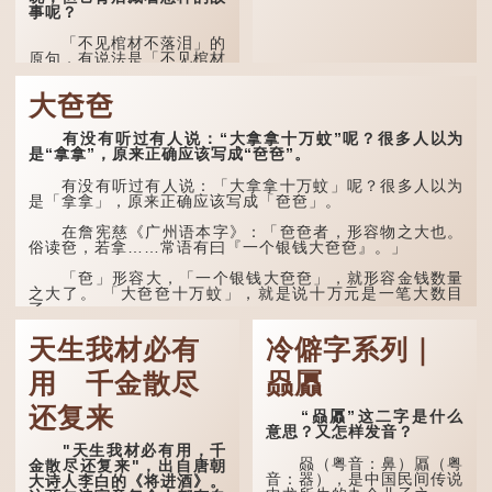
事呢？
「不见棺材不落泪」的
原句，有说法是「不见棺材
不下泪」或「不见亲棺不下
泪」，出自明朝兰陵笑笑生
大夿夿
所著的《金瓶梅词话》第九
十八回。原意是指人未亲眼
见到亲人棺木，便不会真正
有没有听过有人说：“大拿拿十万蚊”呢？很多人以为
感到悲伤；后来引申为比喻
是“拿拿”，原来正确应该写成“夿夿”。
人执迷不悟，不到彻底失
败，便不肯罢休。
有没有听过有人说：「大拿拿十万蚊」呢？很多人以为
是「拿拿」，原来正确应该写成「夿夿」。
许多人对这上半句耳熟
能详，但它其实还有下半句
在詹宪慈《广州语本字》：「夿夿者，形容物之大也。
——「不到黄河心不死」...
俗读夿，若拿……常语有曰『一个银钱大夿夿』。」
「夿」形​​容大，「一个银钱大夿夿」，就形容金钱数量
之大了。 「大夿夿十万蚊」，就是说十万元是一笔大数目
了。...
天生我材必有
冷僻字系列｜
用 千金散尽
赑屭
还复来
“赑屭”这二字是什么
意思？又怎样发音？
"天生我材必有用，千
赑（粤音：鼻）屭（粤
金散尽还复来"，出自唐朝
音：器），是中国民间传说
大诗人李白的《将进酒》。