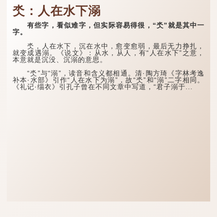
氼：人在水下溺
有些字，看似难字，但实际容易得很，“氼”就是其中一
字。
氼，人在水下，沉在水中，愈变愈弱，最后无力挣扎，
就变成遇溺。《说文》：从水，从人，有“人在水下”之意，
本意就是沉没、沉溺的意思。
“氼”与“溺”，读音和含义都相通。清·陶方琦《字林考逸
补本·水部》引作“人在水下为溺”，故“氼”和“溺”二字相同。
《礼记·缁衣》引孔子曾在不同文章中写道，“君子溺于...