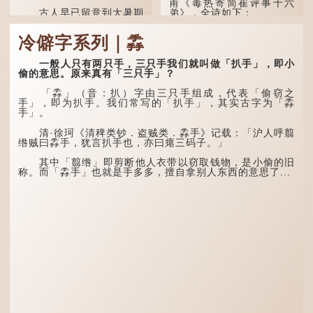
甫《毒热寄简崔评事十六
古人早已留意到大暑期
弟》，全诗如下：
间的气候规律。 《逸周书·
时训解》记载：「大暑之
大暑运金气，荆扬不知
冷僻字系列｜掱
日，腐草化为萤。又五日，
秋。
土润溽暑。又五日，大雨时
行。」意思是说，大暑时节
林下有塌翼，水中无行
一般人只有两只手，三只手我们就叫做「扒手」，即小
萤火虫出生，土地湿热，常
舟。
偷的意思。原来真有「三只手」？
有大雨出现。
五行当中“金”对应秋
「掱」（音：扒）字由三只手组成，代表「偷窃之
这段时期的雨水，对农
季，代表凉爽肃杀之
手」，即为扒手。我们常写的「扒手」，其实古字为「掱
作物尤其重要。三伏天酷热
气。“运”是“运行”，描写大
手」。
难耐，农作物不能缺水。若
暑的酷热阻碍了金气的流
连续几天降雨，泥土得以湿
转。
清·徐珂《清稗类钞．盗贼类．掱手》记载：「沪人呼翦
润；雨过天晴后，烈日高
绺贼曰掱手，犹言扒手也，亦曰瘪三码子。」
照...
“荆扬”指荆州（湖北）
和扬州（江苏），泛指长江
其中「翦绺」即剪断他人衣带以窃取钱物，是小偷的旧
中下游地区，“...
称。而「掱手」也就是手多多，擅自拿别人东西的意思了...