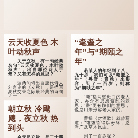
云天收夏色 木
“耄耋之
叶动秋声
年”与“期颐之
年”
关于立秋，有一句经典
名句“云天收夏色，木叶动
秋声”，出自哪位诗人手
若某人的年纪到了八、
笔？又有怎样的意思？
九十岁，我们可以“耄耋之
年”（粤音：冒秩）来形
这两句诗出自唐代诗人
容，到了一百岁，则称
刘言史的《立秋》，是描写
为“期颐之年”。
夏秋交替之际最经典的诗句
之一。
"耄"指两鬓斑白的老人
家，亦含有思想紊乱的意
《立秋》全诗如下：
思；"耋"更有跌倒的意思，
朝立秋 冷飕
也是用来形容老人家的。
兹晨戒流火，商飙早已
飕，夜立秋 热
惊。 云天收夏色，木
曹操《对酒歌》就曾写
叶动秋声。
道："耄耋皆得以寿终，恩
到头
泽广及草木昆虫。"
诗的前两句写的是：这
一天早安，天上的“流
到了一百岁呢？
今天是立秋，是二十四