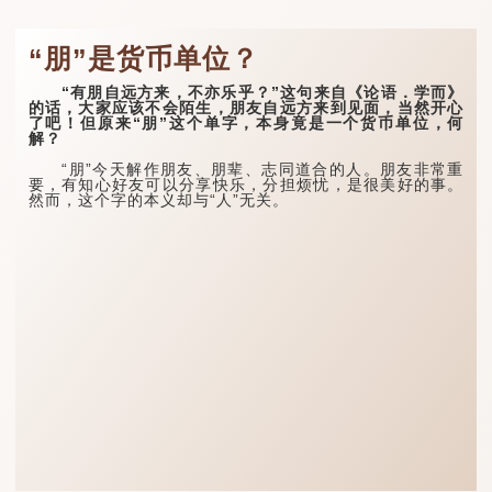
“朋”是货币单位？
“有朋自远方来，不亦乐乎？”这句来自《论语．学而》
的话，大家应该不会陌生，朋友自远方来到见面，当然开心
了吧！但原来“朋”这个单字，本身竟是一个货币单位，何
解？
“朋”今天解作朋友、朋辈、志同道合的人。朋友非常重
要，有知心好友可以分享快乐，分担烦忧，是很美好的事。
然而，这个字的本义却与“人”无关。