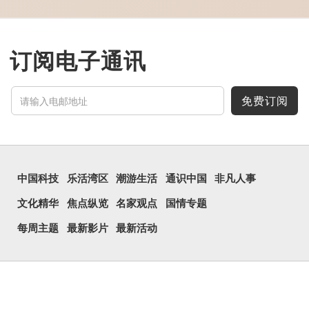
牖丽廔闿明。象形。囧，本
义是透光通明的窗户，跟
「囱」一样都是「窗」的象
形字。甲骨文中又用作地
名，古书中的「黍于囧」表
示在囧地种黍。
订阅电子通讯
这个古字十分少用，直
至21世纪，网络上开始流
行表情符号，这个字也被网
民当做表情符号来用。
免费订阅
囧字的「八」像一对委
屈的八字眉模样，「口」像
惊讶、...
中国科技
乐活湾区
潮游生活
通识中国
非凡人事
文化精华
焦点纵览
名家观点
国情专题
每周主题
最新影片
最新活动