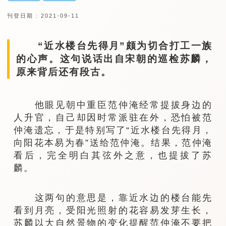
刊登日期 : 2021-09-11
“近水楼台先得月”颇为切合打工一族
的心声。这句说话出自宋朝的巡检苏麟，
原来背后还有段古。
他眼见朝中重臣范仲淹经常提拔身边的
人升官，自己却因时常派驻在外，恐怕被范
仲淹遗忘，于是特别写了“近水楼台先得月，
向阳花本易为春”送给范仲淹。结果，范仲淹
看后，完全明白其弦外之意，也提拔了苏
麟。
这两句的意思是，靠近水边的楼台能先
看到月亮，受阳光照射的花容易发芽生长，
苏麟以大自然景物的变化提醒范仲淹不要把