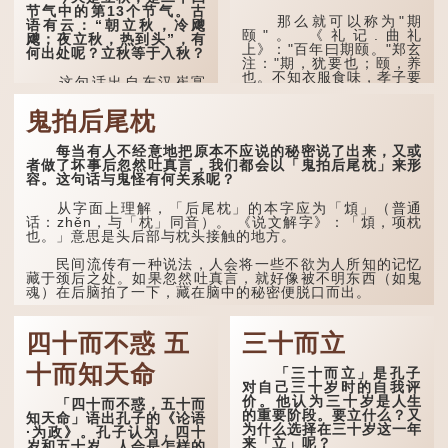
火”（指大火星，象征暑
节气中的第13个节气。古
气）开始消退，凉爽的秋风
那么就可以称为"期
语有云：“朝立秋，冷飕
（商飙，即西风）已经悄然
颐"。 《礼记.曲礼
飕；夜立秋，热到头”，有
吹起。后两句，便是全诗的
上》："百年曰期颐。"郑玄
何出处呢？立秋等于入秋？
灵魂...
注："期，犹要也；颐，养
也。不知衣服食味，孝子要
这句话出自东汉崔寔
尽养...
《四民月令》：“朝立秋，
冷飕飕；夜立秋，热到
鬼拍后尾枕
头”。到了清代，顾禄在
《清嘉录》里记录苏州风俗
每当有人不经意地把原本不应说的秘密说了出来，又或
时，也引用了这句谚语。不
者做了坏事后忽然吐真言，我们都会以「鬼拍后尾枕」来形
过当地百姓的口头说法
容。这句话与鬼怪有何关系呢？
是“朝立秋，渹飕飕；夜立
秋，热吽吽”。虽然用字略
有不同，但意思完全一致。
从字面上理解，「后尾枕」的本字应为「䪴」（普通
话：zhěn，与「枕」同音）。 《说文解字》：「䪴，项枕
也。」意思是头后部与枕头接触的地方。
那么，这句话到底准不
准呢？它反映了古人的一种
朴素观察：如果立秋的精
民间流传有一种说法，人会将一些不欲为人所知的记忆
确...
藏于颈后之处。如果忽然吐真言，就好像被不明东西（如鬼
魂）在后脑拍了一下，藏在脑中的秘密便脱口而出。
因此...
四十而不惑 五
三十而立
十而知天命
「三十而立」是孔子
对自己三十岁时的自我评
价。他认为三十岁是人生
「四十而不惑，五十而
的重要阶段。要立什么？又
知天命」语出孔子的《论语
为什么选择在三十岁这一年
·为政》。孔子认为，四十
来「立」呢？
岁和五十岁，人会是怎样的