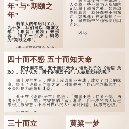
民间流传有一种说法，
《清嘉录》里记录苏州风俗
人会将一些不欲为人所知的
年”与“期颐之
时，也引用了这句谚语。不
记忆藏于颈后之处。如果忽
过当地百姓的口头说法
然吐真言，就好像被不明东
年”
是“朝立秋，渹飕飕；夜立
西（如鬼魂）在后脑拍了一
秋，热吽吽”。虽然用字略
下，藏在脑中的秘密便脱口
有不同，但意思完全一致。
若某人的年纪到了八、
而出。
九十岁，我们可以“耄耋之
那么，这句话到底准不
年”（粤音：冒秩）来形
因此...
准呢？它反映了古人的一种
容，到了一百岁，则称
朴素观察：如果立秋的精
为“期颐之年”。
确...
"耄"指两鬓斑白的老人
家，亦含有思想紊乱的意
思；"耋"更有跌倒的意思，
四十而不惑 五十而知天命
也是用来形容老人家的。
「四十而不惑，五十而知天命」语出孔子的《论语·为
曹操《对酒歌》就曾写
政》。孔子认为，四十岁和五十岁，人会是怎样的呢？
道："耄耋皆得以寿终，恩
泽广及草木昆虫。"
四十岁的男人，理论上应该事业有成，建立了自己的家
庭。经历了许多人与事之后，对事物有了自己的判断能力，
到了一百岁呢？
不会轻易为表象所迷惑。
那么就可以称为"期
孔子在《论语·子罕》也说：「知者不惑，仁者不忧，勇
颐"。 《礼记.曲礼
者不惧。」「知」与智慧的「智」相通，四十岁的男人应已
上》："百年曰期颐。"郑玄
累积足够智慧，不再对自己的人生感到困惑、忧虑与恐惧。
注："期，犹要也；颐，养
也。不知衣服食味，孝子要
到了五十岁，...
尽养...
三十而立
黄粱一梦