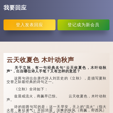
我要回应
登入
发表回应
登记
成为新会员
云天收夏色 木叶动秋声
关于立秋，有一句经典名句“云天收夏色，木叶动秋
声”，出自哪位诗人手笔？又有怎样的意思？
这两句诗出自唐代诗人刘言史的《立秋》，是描写夏秋
交替之际最经典的诗句之一。
《立秋》全诗如下：
兹晨戒流火，商飙早已惊。 云天收夏色，木叶动秋
声。
诗的前两句写的是：这一天早安，天上的“流火”（指大
火星，象征暑气）开始消退，凉爽的秋风（商飙，即西风）