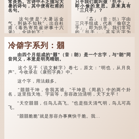
常炎热。古诗中不乏描写大
只手我们就叫做「扒手」，
暑的诗句，其中便有杜甫的
即小偷的意思。原来真有
名句。
「三只手」？
这句便是“大暑运金
「掱」（音：扒）字由
气，荆扬不知秋”，出自杜
三只手组成，代表「偷窃之
甫《毒热寄简崔评事十六
手」，即为扒手。我们常写
弟》，全诗如下：
的「扒手」，其实古字为
「掱手」。
大暑运金气，荆扬不知
冷僻字系列：朤
秋。
清·徐珂《清稗类钞．
盗贼类．掱手》记载：「沪
人呼翦绺贼曰掱手，犹言扒
林下有塌翼，水中无行
由四个月组成的“朤”（音：朗）是一个古字，与“朗”同
手也，亦曰瘪三码子。」
舟。
音同义，本意是明亮晴朗。
其中「翦绺」即剪断他
五行当中“金”对应秋
这个见于《说文解字》卷七，原文：“明也，从月良
人衣带以窃取钱物，是小偷
季，代表凉爽肃杀之
声”。今收录在《康熙字典》中。
的旧称。而「掱手」也就是
气。“运”是“运行”，描写大
手多多，擅自拿别人东西的
暑的酷热阻碍了金气的流
这个字，用法颇多。
意思了...
转。
“朤朤干坤，舍我其谁。”干坤是《周易》中的两个卦
“荆扬”指荆州（湖北）
名，这里指天地、宇宙等，形容政治清明，天下太平！
和扬州（江苏），泛指长江
中下游地区，“...
“天空朤朤，任鸟儿高飞。”也是指天清气明，鸟儿可高
飞。
“朤朤脆脆”就是形容办事爽快干脆。我...