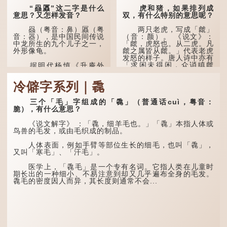
“赑屭”这二字是什么
虎和猪，如果排列成
意思？又怎样发音？
双，有什么特别的意思呢？
赑（粤音：鼻）屭（粤
两只老虎，写成「虤」
音：器），是中国民间传说
（音：颜）。 《说文》：
中龙所生的九个儿子之一，
「虤，虎怒也。从二虎。凡
外形像龟。
虤之属皆从虤。」代表老虎
发怒的样子。唐人诗中亦有
「求闲未得闲，众诮瞋虤
据明代杨慎《升庵外
虤」之句，意思是众人的讥
集》记载，龙生九子的次序
讽让人怒目而视。
排列为：赑屭、螭吻、蒲
冷僻字系列｜毳
牢、狴犴、饕餮、蚣蝮、睚
眦、狻猊、椒图（此为其中
两只猪，则为「豩」
一种说法）。
（音：宾）。甲骨文从二
三个「毛」字组成的「毳」（普通话cuì，粤音：
「豕」，象猪相追逐的样
脆），有什么意思？
子。 《同文备考》另有一
龙九子外形与能力各有
说「豩，豕乱群。」意指一
不同，其中，赑屭原形像
《说文解字》 ：「毳，细羊毛也。」「毳」本指人体或
群乱...
龟，因为能负重，多作为碑
鸟兽的毛发，或由毛织成的制品。
座，有“碑下...
人体表面，例如手臂等部位生长的细毛，也叫「毳」，
又叫「寒毛」、「汗毛」。
医学上，「毳毛」是一个专有名词。它指人类在儿童时
期长出的一种细小、不易注意到却又几乎遍布全身的毛发。
毳毛的密度因人而异，其长度则通常不会...