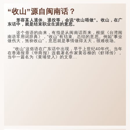
“收山”源自闽南话？
形容某人退休、退役等，会说“收山唔做”。收山，在广
东话中，就是结束职业生涯的意思。
这个俗语的由来，有指是从闽南话而来，根据《台湾闽
南语常用词辞典》，“收山”有结束、总结的意思。例如“事业
做伤大，煞袂收山”，意思就是事情做得太大，很难收场。
“收山”这俗语在广东话中出现，早于上世纪40年代。当年
在香港报章《华商报》连载著名作家黄谷柳的《虾球传》，
当中一篇名为《黄埔登入》的文章...