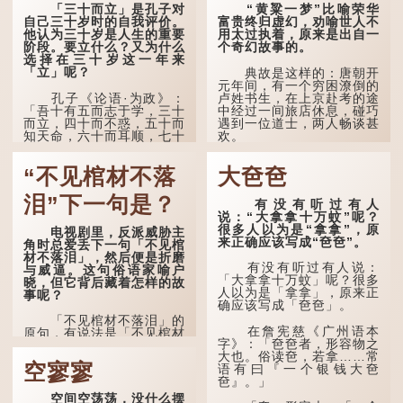
「三十而立」是孔子对
“黄粱一梦”比喻荣华
自己三十岁时的自我评价。
富贵终归虚幻，劝喻世人不
他认为三十岁是人生的重要
用太过执着，原来是出自一
阶段。要立什么？又为什么
个奇幻故事的。
选择在三十岁这一年来
「立」呢？
典故是这样的：唐朝开
元年间，有一个穷困潦倒的
孔子《论语·为政》：
卢姓书生，在上京赴考的途
「吾十有五而志于学，三十
中经过一间旅店休息，碰巧
而立，四十而不惑，五十而
遇到一位道士，两人畅谈甚
知天命，六十而耳顺，七十
欢。
而从心所欲，不逾矩。」
言谈间，卢姓书生感慨
“不见棺材不落
大夿夿
在古代，男子一般于二
自己虽贵为读书人，但一直
十岁进行冠礼，冠礼完成后
未能考取功名，仍然贫困，
便是成人，但由于未达壮
感到十分落泊。于是，道士
泪”下一句是？
有没有听过有人
年，所以又称「弱冠」。
拿出一个青瓷枕头，让卢姓
说：“大拿拿十万蚊”呢？
《礼记·曲礼》明确记载：
书生睡一睡，便能满足他希
很多人以为是“拿拿”，原
电视剧里，反派威胁主
「人生十年曰幼，学；二十
望得到荣华富贵的愿望。
来正确应该写成“夿夿”。
角时总爱丢下一句「不见棺
曰弱，冠；三十曰壮，有
材不落泪」，然后便是折磨
室。」这说明三十岁...
这时，...
有没有听过有人说：
与威逼。这句俗语家喻户
「大拿拿十万蚊」呢？很多
晓，但它背后藏着怎样的故
人以为是「拿拿」，原来正
事呢？
确应该写成「夿夿」。
「不见棺材不落泪」的
在詹宪慈《广州语本
原句，有说法是「不见棺材
字》：「夿夿者，形容物之
不下泪」或「不见亲棺不下
大也。俗读夿，若拿……常
泪」，出自明朝兰陵笑笑生
空寥寥
语有曰『一个银钱大夿
所著的《金瓶梅词话》第九
夿』。」
十八回。原意是指人未亲眼
见到亲人棺木，便不会真正
空间空荡荡，没什么摆