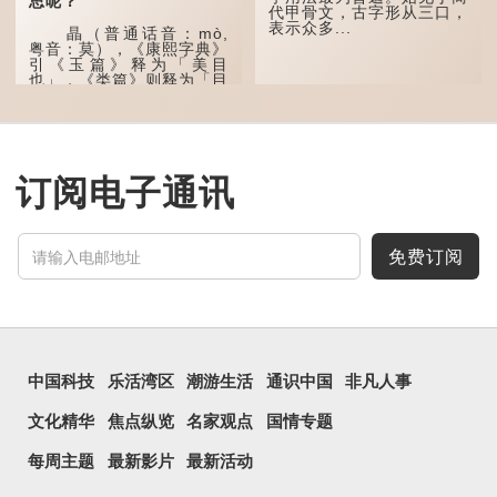
思呢？
民当做表情符号来用。
代甲骨文，古字形从三口，
表示众多...
瞐（普通话音：mò,
囧字的「八」像一对委
粤音：莫），《康熙字典》
屈的八字眉模样，「口」像
引《玉篇》释为「美目
惊讶、...
也」，《类篇》则释为「目
深也」，即美丽的眼睛、目
光深邃的意思。
多年前，苹果手机推出
iPhone12时，曾宣传它的
镜头有专业的计算摄影功
订阅电子通讯
能，便用上「瞐」这个字，
表达iPhone12有由8位提
升至10位HDR视频拍摄功
能，能自动进...
免费订阅
中国科技
乐活湾区
潮游生活
通识中国
非凡人事
文化精华
焦点纵览
名家观点
国情专题
每周主题
最新影片
最新活动