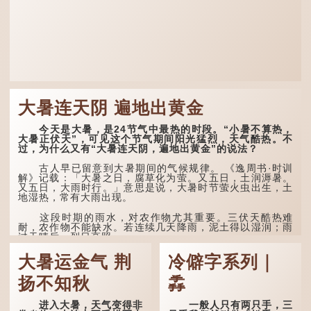
大暑连天阴 遍地出黄金
今天是大暑，是24节气中最热的时段。“小暑不算热，
大暑正伏天”，可见这个节气期间阳光猛烈，天气酷热。不
过，为什么又有“大暑连天阴，遍地出黄金”的说法？
古人早已留意到大暑期间的气候规律。 《逸周书·时训
解》记载：「大暑之日，腐草化为萤。又五日，土润溽暑。
又五日，大雨时行。」意思是说，大暑时节萤火虫出生，土
地湿热，常有大雨出现。
这段时期的雨水，对农作物尤其重要。三伏天酷热难
耐，农作物不能缺水。若连续几天降雨，泥土得以湿润；雨
过天晴后，烈日高照...
大暑运金气 荆
冷僻字系列｜
扬不知秋
掱
进入大暑，天气变得非
一般人只有两只手，三