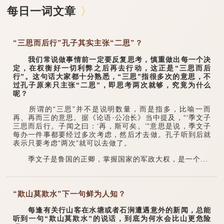
每日一词文章
“三思而后行”孔子其实主张“二思”？
我们常说做事情前一定要反复思考，慎重做出每一个决
定，在权衡好一切利弊之后再去行动，这正是“三思而后
行”。这句话大家都十分熟悉，“三思”指很多次的意思，不
过孔子原来只主张“二思”，即思考两次就够，究竟为什么
呢？
所谓的“三思”并不是说明数量，而是指多，比喻一而
再、再而三的意思。据《论语·公冶长》当中提及，“‘季文子
三思而后行。子闻之曰：‘再，斯可矣。’”意思是说，季文子
每办一件事都要经过多次考虑，然后才去做。孔子听到后就
表示只要考虑“两次”就可以去做了。
季文子是鲁国的正卿，掌握国家的军政大权，是一个...
“欺山莫欺水”下一句鲜为人知？
每逢有关行山客在水塘或者石涧遭遇意外的新闻，总能
听到一句“欺山莫欺水”的说话，到底为何水会比山更危险