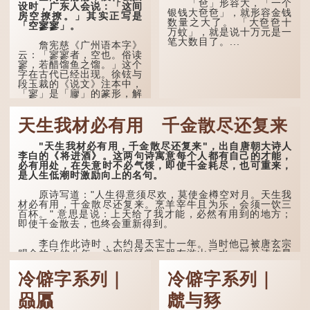
「夿」形​​容大，「一个
感到悲伤；后来引申为比喻
设时，广东人会说：「这间
银钱大夿夿」，就形容金钱
人执迷不悟，不到彻底失
房空撩撩。」其实正写是
数量之大了。 「大夿夿十
败，便不肯罢休。
「空寥寥」。
万蚊」，就是说十万元是一
笔大数目了。...
许多人对这上半句耳熟
詹宪慈《广州语本字》
能详，但它其实还有下半句
云：「寥寥者，空也。俗读
——「不到黄河心不死」...
寥，若醋馏鱼之馏。」这个
字在古代已经出现。徐铉与
段玉裁的《说文》注本中，
「寥」是「廫」的篆形，解
作空渺、空虚。如《列仙传
·安期先生》载琊阜老人故
天生我材必有用 千金散尽还复来
事，以「寥寥安期，虚质高
清」形容空虚无所事事。
"天生我材必有用，千金散尽还复来"，出自唐朝大诗人
唐代《艺文类聚》引晋
李白的《将进酒》。这两句诗寓意每个人都有自己的才能，
孙绰《表哀诗》：「寥寥空
必有用处，在失意时不必气馁，即使千金耗尽，也可重来，
堂，寂寂响户」...
是人生低潮时激励向上的名句。
原诗写道："人生得意须尽欢，莫使金樽空对月。天生我
材必有用，千金散尽还复来。烹羊宰牛且为乐，会须一饮三
百杯。" 意思是说：上天给了我才能，必然有用到的地方；
即使千金散去，也终会重新得到。
李白作此诗时，大约是天宝十一年。当时他已被唐玄宗
赐金放还约八年，这期间经常与朋友游山玩水，部分诗作显
露出怀...
冷僻字系列｜
冷僻字系列｜
赑屭
虤与豩