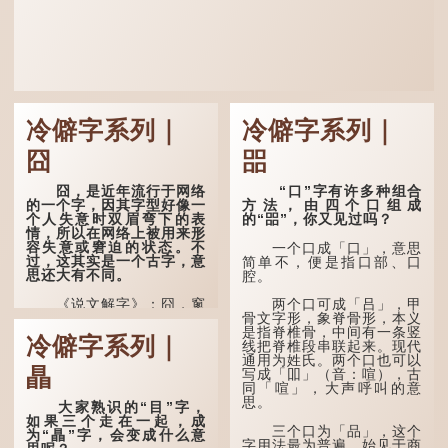
冷僻字系列｜
冷僻字系列｜
囧
㗊
囧，是近年流行于网络
“口”字有许多种组合
的一个字，因其字型好像一
方法，由四个口组成
个人失意时双眉弯下的表
的“㗊”，你又见过吗？
情，所以在网络上被用来形
容失意或窘迫的状态。不
一个口成「口」，意思
过，这其实是一个古字，意
简单不，便是指口部、口
思还大有不同。
腔。
《说文解字》：囧，窻
两个口可成「吕」，甲
牖丽廔闿明。象形。囧，本
骨文字形，象脊骨形，本义
义是透光通明的窗户，跟
是指脊椎骨，中间有一条竖
冷僻字系列｜
「囱」一样都是「窗」的象
线把脊椎段串联起来。现代
形字。甲骨文中又用作地
通用为姓氏。两个口也可以
瞐
名，古书中的「黍于囧」表
写成「吅」（音：喧），古
示在囧地种黍。
同「喧」，大声呼叫的意
思。
大家熟识的“目”字，
这个古字十分少用，直
如果三个走在一起，成
至21世纪，网络上开始流
三个口为「品」，这个
为“瞐”字，会变成什么意
行表情符号，这个字也被网
字用法最为普遍。始见于商