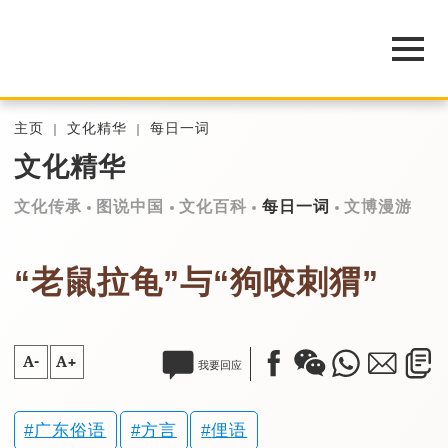
主页
文化精华
每日一词
文化精华
文化传承
图说中国
文化百科
每日一词
文博漫游
“老鼠拉龟”与“狗咬刺猬”
A-
A+
我要回应
广东俗语
方言
俚语