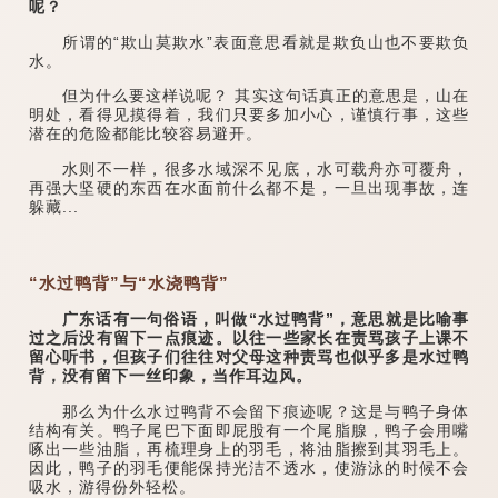
呢？
所谓的“欺山莫欺水”表面意思看就是欺负山也不要欺负
水。
但为什么要这样说呢？ 其实这句话真正的意思是，山在
明处，看得见摸得着，我们只要多加小心，谨慎行事，这些
潜在的危险都能比较容易避开。
水则不一样，很多水域深不见底，水可载舟亦可覆舟，
再强大坚硬的东西在水面前什么都不是，一旦出现事故，连
躲藏...
“水过鸭背”与“水浇鸭背”
广东话有一句俗语，叫做“水过鸭背”，意思就是比喻事
过之后没有留下一点痕迹。以往一些家长在责骂孩子上课不
留心听书，但孩子们往往对父母这种责骂也似乎多是水过鸭
背，没有留下一丝印象，当作耳边风。
那么为什么水过鸭背不会留下痕迹呢？这是与鸭子身体
结构有关。鸭子尾巴下面即屁股有一个尾脂腺，鸭子会用嘴
啄出一些油脂，再梳理身上的羽毛，将油脂擦到其羽毛上。
因此，鸭子的羽毛便能保持光洁不透水，使游泳的时候不会
吸水，游得份外轻松。