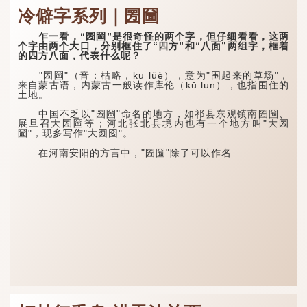
冷僻字系列｜圐圙
乍一看，“圐圙”是很奇怪的两个字，但仔细看看，这两
个字由两个大口，分别框住了“四方”和“八面”两组字，框着
的四方八面，代表什么呢？
"圐圙"（音：枯略，kū lüè），意为"围起来的草场"，
来自蒙古语，内蒙古一般读作库伦（kū lun），也指围住的
土地。
中国不乏以"圐圙"命名的地方，如祁县东观镇南圐圙、
展旦召大圐圙等；河北张北县境内也有一个地方叫"大圐
圙"，现多写作"大囫囵"。
在河南安阳的方言中，"圐圙"除了可以作名...