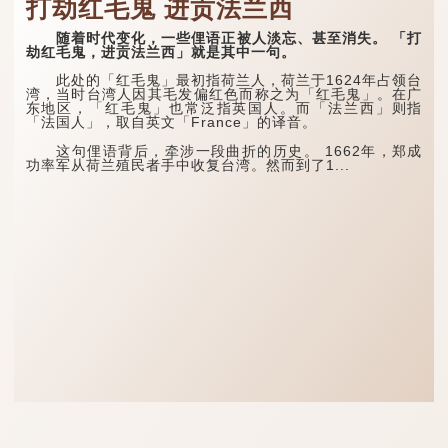
打劫红毛鬼 进贡法兰西
随着时代变化，一些俚语正被人淡忘、甚至消失。 「打
劫红毛鬼，进贡法兰西」就是其中一句。
此处的「红毛鬼」最初指荷兰人，荷兰于1624年占领台
湾，当时台湾人因其毛发偏红色而称之为「红毛鬼」。在广
东地区，「红毛鬼」也常泛指英国人。而「法兰西」则指
「法国人」，取自英文「France」的译音。
这句俚语背后，牵涉一段曲折的历史。 1662年，郑成
功率军从荷兰殖民者手中收复台湾。然而到了1...