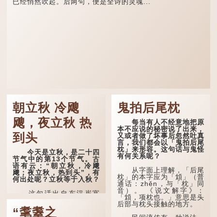
已经悄然吹起。后两句，便是全诗的灵魂...
朝立秋 冷飕
鬼拍后尾枕
飕，夜立秋 热
每当有人不经意地把原
本不应说的秘密说了出来，
到头
又或者做了坏事后忽然吐真
言，我们都会以「鬼拍后尾
枕」来形容。这句话与鬼怪
今天是立秋，是二十四
有何关系呢？
节气中的第13个节气。古
语有云：“朝立秋，冷飕
从字面上理解，「后尾
飕；夜立秋，热到头”，有
枕」的本字应为「䪴」（普
何出处呢？立秋等于入秋？
通话：zhěn，与「枕」同
音）。 《说文解字》：
这句话出自东汉崔寔
「䪴，项枕也。」意思是头
《四民月令》：“朝立秋，
后部与枕头接触的地方。
冷飕飕；夜立秋，热到
“耄耋之
头”。到了清代，顾禄在