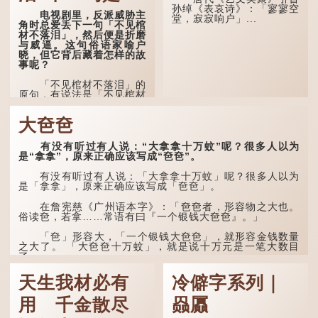
书生睡一睡，便能满足他希
孙绰《表哀诗》：「寥寥空
电视剧里，反派威胁主
望得到荣华富贵的愿望。
堂，寂寂响户」...
角时总爱丢下一句「不见棺
材不落泪」，然后便是折磨
这时，...
与威逼。这句俗语家喻户
晓，但它背后藏着怎样的故
事呢？
「不见棺材不落泪」的
原句，有说法是「不见棺材
不下泪」或「不见亲棺不下
泪」，出自明朝兰陵笑笑生
大夿夿
所著的《金瓶梅词话》第九
十八回。原意是指人未亲眼
见到亲人棺木，便不会真正
有没有听过有人说：“大拿拿十万蚊”呢？很多人以为
感到悲伤；后来引申为比喻
是“拿拿”，原来正确应该写成“夿夿”。
人执迷不悟，不到彻底失
败，便不肯罢休。
有没有听过有人说：「大拿拿十万蚊」呢？很多人以为
是「拿拿」，原来正确应该写成「夿夿」。
许多人对这上半句耳熟
能详，但它其实还有下半句
在詹宪慈《广州语本字》：「夿夿者，形容物之大也。
——「不到黄河心不死」...
俗读夿，若拿……常语有曰『一个银钱大夿夿』。」
「夿」形​​容大，「一个银钱大夿夿」，就形容金钱数量
之大了。 「大夿夿十万蚊」，就是说十万元是一笔大数目
了。...
天生我材必有
冷僻字系列｜
用 千金散尽
赑屭