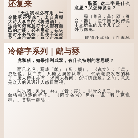
还复来
“赑屭”这二字是什么
意思？又怎样发音？
"天生我材必有用，千
赑（粤音：鼻）屭（粤
金散尽还复来"，出自唐朝
音：器），是中国民间传说
大诗人李白的《将进酒》。
中龙所生的九个儿子之一，
这两句诗寓意每个人都有自
外形像龟。
己的才能，必有用处，在失
意时不必气馁，即使千金耗
据明代杨慎《升庵外
尽，也可重来，是人生低潮
集》记载，龙生九子的次序
时激励向上的名句。
排列为：赑屭、螭吻、蒲
冷僻字系列｜虤与豩
牢、狴犴、饕餮、蚣蝮、睚
原诗写道："人生得意
眦、狻猊、椒图（此为其中
须尽欢，莫使金樽空对月。
一种说法）。
虎和猪，如果排列成双，有什么特别的意思呢？
天生我材必有用，千金散尽
还复来。烹羊宰牛且为乐，
龙九子外形与能力各有
会须一饮三百杯。" 意思是
两只老虎，写成「虤」（音：颜）。 《说文》：「虤，
不同，其中，赑屭原形像
说：上天给了我才能，必然
虎怒也。从二虎。凡虤之属皆从虤。」代表老虎发怒的样
龟，因为能负重，多作为碑
有用到的地方；即使千金散
子。唐人诗中亦有「求闲未得闲，众诮瞋虤虤」之句，意思
座，有“碑下...
去，也终会重新得到。
是众人的讥讽让人怒目而视。
李白作此诗时，大约是
两只猪，则为「豩」（音：宾）。甲骨文从二「豕」，
天宝十一年。当时他已被唐
象猪相追逐的样子。 《同文备考》另有一说「豩，豕乱
玄宗赐金放还约八年，这期
群。」意指一群乱...
间经常与朋友游山玩水，部
分诗作显露出怀...