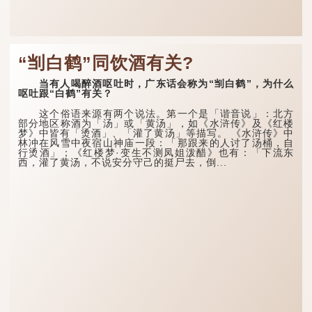
“㓥白鹤”同饮酒有关?
当有人喝醉酒呕吐时，广东话会称为“㓥白鹤”，为什么
呕吐跟“白鹤”有关？
这个俗语来源有两个说法。第一个是「谐音说」：北方
部分地区称酒为「汤」或「黄汤」，如《水浒传》及《红楼
梦》中皆有「烫酒」、「灌了黄汤」等描写。 《水浒传》中
林冲在风雪中夜宿山神庙一段：「那跟来的人讨了汤桶，自
行烫酒」；《红楼梦·变生不测凤姐泼醋》也有：「下流东
西，灌了黄汤，不说安分守己的挺尸去，倒...