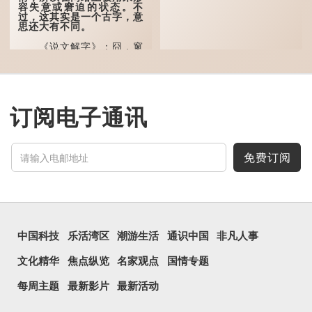
飞。”也是指天清气明，鸟
容失意或窘迫的状态。不
儿可高飞。
过，这其实是一个古字，意
思还大有不同。
“朤朤脆脆”就是形容办
事爽快干脆。我...
《说文解字》：囧，窻
牖丽廔闿明。象形。囧，本
义是透光通明的窗户，跟
「囱」一样都是「窗」的象
形字。甲骨文中又用作地
名，古书中的「黍于囧」表
示在囧地种黍。
订阅电子通讯
这个古字十分少用，直
至21世纪，网络上开始流
行表情符号，这个字也被网
民当做表情符号来用。
免费订阅
囧字的「八」像一对委
屈的八字眉模样，「口」像
惊讶、...
中国科技
乐活湾区
潮游生活
通识中国
非凡人事
文化精华
焦点纵览
名家观点
国情专题
每周主题
最新影片
最新活动