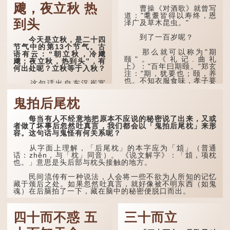
飕，夜立秋 热
惊。 云天收夏色，木
曹操《对酒歌》就曾写
叶动秋声。
道："耄耋皆得以寿终，恩
到头
泽广及草木昆虫。"
诗的前两句写的是：这
一天早安，天上的“流
到了一百岁呢？
今天是立秋，是二十四
火”（指大火星，象征暑
节气中的第13个节气。古
气）开始消退，凉爽的秋风
那么就可以称为"期
语有云：“朝立秋，冷飕
（商飙，即西风）已经悄然
颐"。 《礼记.曲礼
飕；夜立秋，热到头”，有
吹起。后两句，便是全诗的
上》："百年曰期颐。"郑玄
何出处呢？立秋等于入秋？
灵魂...
注："期，犹要也；颐，养
也。不知衣服食味，孝子要
这句话出自东汉崔寔
尽养...
《四民月令》：“朝立秋，
冷飕飕；夜立秋，热到
鬼拍后尾枕
头”。到了清代，顾禄在
《清嘉录》里记录苏州风俗
每当有人不经意地把原本不应说的秘密说了出来，又或
时，也引用了这句谚语。不
者做了坏事后忽然吐真言，我们都会以「鬼拍后尾枕」来形
过当地百姓的口头说法
容。这句话与鬼怪有何关系呢？
是“朝立秋，渹飕飕；夜立
秋，热吽吽”。虽然用字略
有不同，但意思完全一致。
从字面上理解，「后尾枕」的本字应为「䪴」（普通
话：zhěn，与「枕」同音）。 《说文解字》：「䪴，项枕
也。」意思是头后部与枕头接触的地方。
那么，这句话到底准不
准呢？它反映了古人的一种
朴素观察：如果立秋的精
民间流传有一种说法，人会将一些不欲为人所知的记忆
确...
藏于颈后之处。如果忽然吐真言，就好像被不明东西（如鬼
魂）在后脑拍了一下，藏在脑中的秘密便脱口而出。
因此...
四十而不惑 五
三十而立