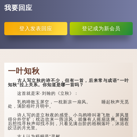
我要回应
登入
发表回应
登记
成为新会员
一叶知秋
古人写立秋的诗不少，但有一首，后来常与成语“一叶
知秋”拉上关系。你知道是哪一首吗？
这首就是宋·刘翰的《立秋》：
乳鸦啼散玉屏空，一枕新凉一扇风。 睡起秋声无觅
处，满阶梧叶月明中。
诗人写的是立秋夜的感受。小乌鸦啼叫著飞散，屏风显
得分外空旷；枕边吹来一阵凉风，就像有人摇扇送爽。睡醒
后想找寻秋声却找不到，只看见满台阶的梧桐落叶，沐浴在
皎洁的月光里。
古人认为梧桐是“灵树...