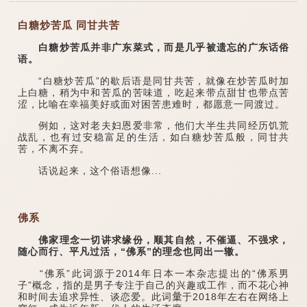
白糖炒苦瓜 同甘共苦
白糖炒苦瓜并非广东菜式，而是几乎被遗忘的广东话俗
语。
“白糖炒苦瓜”的歇后语是同甘共苦，就像在炒苦瓜时加
上白糖，稍为中和苦瓜的苦味道，吃起来带点甜甘也带点苦
涩，比喻在幸福美好或面对困苦患难时，都愿意一同渡过。
例如，这对老夫妇恩爱非常，他们大半生共同经历饥荒
战乱，也有过安稳富足的生活，如白糖炒苦瓜般，同甘共
苦，不离不弃。
话说起来，这个俗语想像...
佛系
佛家理念一切讲求缘份，顺其自然，不催逼、不强求，
随心而行、平凡过活，“佛系”的理念也同出一辙。
“佛系”此词源于2014年日本一本杂志提出的“佛系男
子”概念，指的是男子专注于自己的兴趣或工作，而不花心神
和时间去追求异性、谈恋爱。此词𢑥于2018年左右在网络上