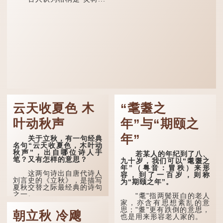
云天收夏色 木
“耄耋之
叶动秋声
年”与“期颐之
年”
关于立秋，有一句经典
名句“云天收夏色，木叶动
秋声”，出自哪位诗人手
若某人的年纪到了八、
笔？又有怎样的意思？
九十岁，我们可以“耄耋之
年”（粤音：冒秩）来形
这两句诗出自唐代诗人
容，到了一百岁，则称
刘言史的《立秋》，是描写
为“期颐之年”。
夏秋交替之际最经典的诗句
之一。
"耄"指两鬓斑白的老人
家，亦含有思想紊乱的意
《立秋》全诗如下：
思；"耋"更有跌倒的意思，
朝立秋 冷飕
也是用来形容老人家的。
兹晨戒流火，商飙早已