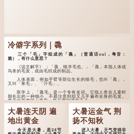
冷僻字系列｜毳
三个「毛」字组成的「毳」（普通话cuì，粤音：
脆），有什么意思？
《说文解字》 ：「毳，细羊毛也。」「毳」本指人体或
鸟兽的毛发，或由毛织成的制品。
人体表面，例如手臂等部位生长的细毛，也叫「毳」，
又叫「寒毛」、「汗毛」。
医学上，「毳毛」是一个专有名词。它指人类在儿童时
期长出的一种细小、不易注意到却又几乎遍布全身的毛发。
毳毛的密度因人而异，其长度则通常不会...
大暑连天阴 遍
大暑运金气 荆
地出黄金
扬不知秋
今天是大暑，是24节
进入大暑，天气变得非
气中最热的时段。“小暑不
常炎热。古诗中不乏描写大