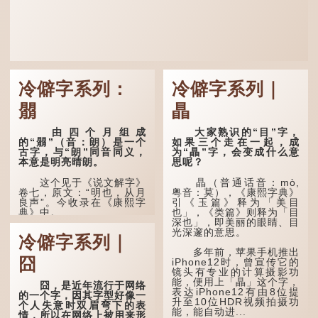
冷僻字系列：
冷僻字系列｜
朤
瞐
由四个月组成
大家熟识的“目”字，
的“朤”（音：朗）是一个
如果三个走在一起，成
古字，与“朗”同音同义，
为“瞐”字，会变成什么意
本意是明亮晴朗。
思呢？
这个见于《说文解字》
瞐（普通话音：mò,
卷七，原文：“明也，从月
粤音：莫），《康熙字典》
良声”。今收录在《康熙字
引《玉篇》释为「美目
典》中。
也」，《类篇》则释为「目
深也」，即美丽的眼睛、目
光深邃的意思。
这个字，用法颇多。
冷僻字系列｜
多年前，苹果手机推出
“朤朤干坤，舍我其
囧
iPhone12时，曾宣传它的
谁。”干坤是《周易》中的
镜头有专业的计算摄影功
两个卦名，这里指天地、宇
能，便用上「瞐」这个字，
宙等，形容政治清明，天下
囧，是近年流行于网络
表达iPhone12有由8位提
太平！
的一个字，因其字型好像一
升至10位HDR视频拍摄功
个人失意时双眉弯下的表
能，能自动进...
“天空朤朤，任鸟儿高
情，所以在网络上被用来形