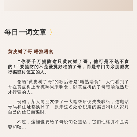
每日一词文章
黄皮树了哥 唔熟唔食
“你要千万提防这只黄皮树了哥，他可是不熟不食
的！”要提防的不是爱挑好吃的了哥，而是专门向亲朋戚友
行骗或讨便宜的人。
俗语“黄皮树了哥”的歇后语是“唔熟唔食”，人们看到了
哥在黄皮树上专拣熟果来啄食，以黄皮树的了哥暗喻混熟后
才行骗的人。
例如，某人向朋友借了一大笔钱后便失去联络，连电话
号码和住址都换掉了，原来这名处心积虑的骗徒利用人家对
自己的信任而骗财。
不过，这裡也要给了哥说句公道话，它们性格并不是贪
婪和狡...