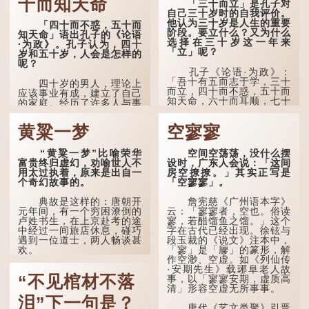
十而知天命
「三十而立」是孔子对
自己三十岁时的自我评价。
他认为三十岁是人生的重要
「四十而不惑，五十而
阶段。要立什么？又为什么
知天命」语出孔子的《论语
选择在三十岁这一年来
·为政》。孔子认为，四十
「立」呢？
岁和五十岁，人会是怎样的
呢？
孔子《论语·为政》：
「吾十有五而志于学，三十
四十岁的男人，理论上
而立，四十而不惑，五十而
应该事业有成，建立了自己
知天命，六十而耳顺，七十
的家庭。经历了许多人与事
而从心所欲，不逾矩。」
之后，对事物有了自己的判
断能力，不会轻易为表象所
黄粱一梦
空寥寥
在古代，男子一般于二
迷惑。
十岁进行冠礼，冠礼完成后
便是成人，但由于未达壮
孔子在《论语·子罕》
“黄粱一梦”比喻荣华
空间空荡荡，没什么摆
年，所以又称「弱冠」。
也说：「知者不惑，仁者不
富贵终归虚幻，劝喻世人不
设时，广东人会说：「这间
《礼记·曲礼》明确记载：
忧，勇者不惧。」「知」与
用太过执着，原来是出自一
房空撩撩。」其实正写是
「人生十年曰幼，学；二十
智慧的「智」相通，四十岁
个奇幻故事的。
「空寥寥」。
曰弱，冠；三十曰壮，有
的男人应已累积足够智慧，
室。」这说明三十岁...
不再对自己的人生感到困
典故是这样的：唐朝开
詹宪慈《广州语本字》
惑、忧虑与恐惧。
元年间，有一个穷困潦倒的
云：「寥寥者，空也。俗读
卢姓书生，在上京赴考的途
寥，若醋馏鱼之馏。」这个
到了五十岁，...
中经过一间旅店休息，碰巧
字在古代已经出现。徐铉与
遇到一位道士，两人畅谈甚
段玉裁的《说文》注本中，
欢。
「寥」是「廫」的篆形，解
作空渺、空虚。如《列仙传
·安期先生》载琊阜老人故
言谈间，卢姓书生感慨
“不见棺材不落
事，以「寥寥安期，虚质高
自己虽贵为读书人，但一直
清」形容空虚无所事事。
未能考取功名，仍然贫困，
感到十分落泊。于是，道士
泪”下一句是？
拿出一个青瓷枕头，让卢姓
唐代《艺文类聚》引晋