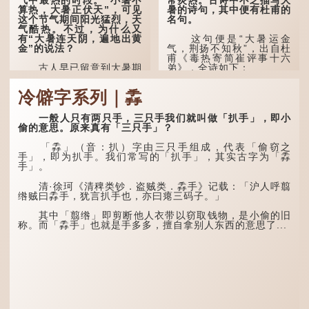
算热，大暑正伏天”，可见
暑的诗句，其中便有杜甫的
这个节气期间阳光猛烈，天
名句。
气酷热。不过，为什么又
有“大暑连天阴，遍地出黄
这句便是“大暑运金
金”的说法？
气，荆扬不知秋”，出自杜
甫《毒热寄简崔评事十六
古人早已留意到大暑期
弟》，全诗如下：
间的气候规律。 《逸周书·
时训解》记载：「大暑之
大暑运金气，荆扬不知
冷僻字系列｜掱
日，腐草化为萤。又五日，
秋。
土润溽暑。又五日，大雨时
行。」意思是说，大暑时节
林下有塌翼，水中无行
一般人只有两只手，三只手我们就叫做「扒手」，即小
萤火虫出生，土地湿热，常
舟。
偷的意思。原来真有「三只手」？
有大雨出现。
五行当中“金”对应秋
「掱」（音：扒）字由三只手组成，代表「偷窃之
这段时期的雨水，对农
季，代表凉爽肃杀之
手」，即为扒手。我们常写的「扒手」，其实古字为「掱
作物尤其重要。三伏天酷热
气。“运”是“运行”，描写大
手」。
难耐，农作物不能缺水。若
暑的酷热阻碍了金气的流
连续几天降雨，泥土得以湿
转。
清·徐珂《清稗类钞．盗贼类．掱手》记载：「沪人呼翦
润；雨过天晴后，烈日高
绺贼曰掱手，犹言扒手也，亦曰瘪三码子。」
照...
“荆扬”指荆州（湖北）
和扬州（江苏），泛指长江
其中「翦绺」即剪断他人衣带以窃取钱物，是小偷的旧
中下游地区，“...
称。而「掱手」也就是手多多，擅自拿别人东西的意思了...