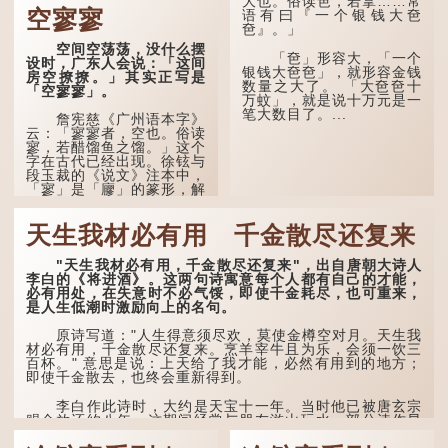
大也。俗读夿，若拿……常
泪」，出自明朝兰陵笑笑生
空寥寥
语有曰『一个银钱大夿
所著的《金瓶梅词话》第九
夿』。」
十八回。原意是指人未亲眼
见到亲人棺木，便不会真正
空间空荡荡，没什么摆
「夿」形​​容大，「一个
感到悲伤；后来引申为比喻
设时，广东人会说：「这间
银钱大夿夿」，就形容金钱
人执迷不悟，不到彻底失
房空撩撩。」其实正写是
数量之大了。 「大夿夿十
败，便不肯罢休。
「空寥寥」。
万蚊」，就是说十万元是一
笔大数目了。...
许多人对这上半句耳熟
詹宪慈《广州语本字》
能详，但它其实还有下半句
云：「寥寥者，空也。俗读
——「不到黄河心不死」...
寥，若醋馏鱼之馏。」这个
字在古代已经出现。徐铉与
段玉裁的《说文》注本中，
「寥」是「廫」的篆形，解
作空渺、空虚。如《列仙传
·安期先生》载琊阜老人故
天生我材必有用 千金散尽还复来
事，以「寥寥安期，虚质高
清」形容空虚无所事事。
"天生我材必有用，千金散尽还复来"，出自唐朝大诗人
唐代《艺文类聚》引晋
李白的《将进酒》。这两句诗寓意每个人都有自己的才能，
孙绰《表哀诗》：「寥寥空
必有用处，在失意时不必气馁，即使千金耗尽，也可重来，
堂，寂寂响户」...
是人生低潮时激励向上的名句。
原诗写道："人生得意须尽欢，莫使金樽空对月。天生我
材必有用，千金散尽还复来。烹羊宰牛且为乐，会须一饮三
百杯。" 意思是说：上天给了我才能，必然有用到的地方；
即使千金散去，也终会重新得到。
李白作此诗时，大约是天宝十一年。当时他已被唐玄宗
赐金放还约八年，这期间经常与朋友游山玩水，部分诗作显
露出怀...