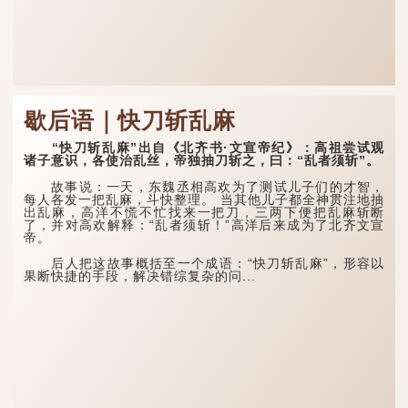
歇后语｜快刀斩乱麻
“快刀斩乱麻”出自《北齐书·文宣帝纪》：高祖尝试观
诸子意识，各使治乱丝，帝独抽刀斩之，曰：“乱者须斩”。
故事说：一天，东魏丞相高欢为了测试儿子们的才智，
每人各发一把乱麻，斗快整理。 当其他儿子都全神贯注地抽
出乱麻，高洋不慌不忙找来一把刀，三两下便把乱麻斩断
了，并对高欢解释：“乱者须斩！”高洋后来成为了北齐文宣
帝。
后人把这故事概括至一个成语：“快刀斩乱麻”，形容以
果断快捷的手段，解决错综复杂的问...