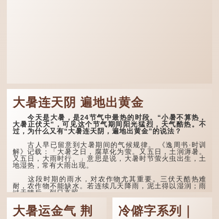
大暑连天阴 遍地出黄金
今天是大暑，是24节气中最热的时段。“小暑不算热，
大暑正伏天”，可见这个节气期间阳光猛烈，天气酷热。不
过，为什么又有“大暑连天阴，遍地出黄金”的说法？
古人早已留意到大暑期间的气候规律。 《逸周书·时训
解》记载：「大暑之日，腐草化为萤。又五日，土润溽暑。
又五日，大雨时行。」意思是说，大暑时节萤火虫出生，土
地湿热，常有大雨出现。
这段时期的雨水，对农作物尤其重要。三伏天酷热难
耐，农作物不能缺水。若连续几天降雨，泥土得以湿润；雨
过天晴后，烈日高照...
大暑运金气 荆
冷僻字系列｜