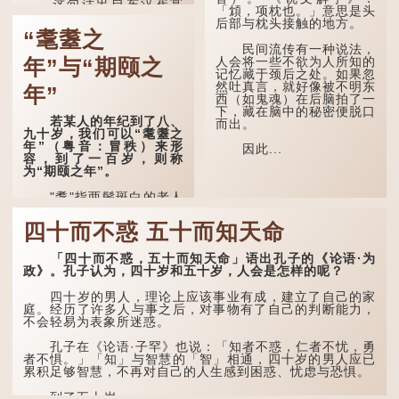
这句话出自东汉崔寔
「䪴，项枕也。」意思是头
《四民月令》：“朝立秋，
后部与枕头接触的地方。
冷飕飕；夜立秋，热到
“耄耋之
头”。到了清代，顾禄在
民间流传有一种说法，
《清嘉录》里记录苏州风俗
人会将一些不欲为人所知的
年”与“期颐之
时，也引用了这句谚语。不
记忆藏于颈后之处。如果忽
过当地百姓的口头说法
然吐真言，就好像被不明东
年”
是“朝立秋，渹飕飕；夜立
西（如鬼魂）在后脑拍了一
秋，热吽吽”。虽然用字略
下，藏在脑中的秘密便脱口
有不同，但意思完全一致。
若某人的年纪到了八、
而出。
九十岁，我们可以“耄耋之
那么，这句话到底准不
年”（粤音：冒秩）来形
因此...
准呢？它反映了古人的一种
容，到了一百岁，则称
朴素观察：如果立秋的精
为“期颐之年”。
确...
"耄"指两鬓斑白的老人
家，亦含有思想紊乱的意
思；"耋"更有跌倒的意思，
四十而不惑 五十而知天命
也是用来形容老人家的。
「四十而不惑，五十而知天命」语出孔子的《论语·为
曹操《对酒歌》就曾写
政》。孔子认为，四十岁和五十岁，人会是怎样的呢？
道："耄耋皆得以寿终，恩
泽广及草木昆虫。"
四十岁的男人，理论上应该事业有成，建立了自己的家
庭。经历了许多人与事之后，对事物有了自己的判断能力，
到了一百岁呢？
不会轻易为表象所迷惑。
那么就可以称为"期
孔子在《论语·子罕》也说：「知者不惑，仁者不忧，勇
颐"。 《礼记.曲礼
者不惧。」「知」与智慧的「智」相通，四十岁的男人应已
上》："百年曰期颐。"郑玄
累积足够智慧，不再对自己的人生感到困惑、忧虑与恐惧。
注："期，犹要也；颐，养
也。不知衣服食味，孝子要
到了五十岁，...
尽养...