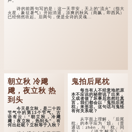
声。
诗的前两句写的是：这一天早安，天上的“流火”（指大
火星，象征暑气）开始消退，凉爽的秋风（商飙，即西风）
已经悄然吹起。后两句，便是全诗的灵魂...
朝立秋 冷飕
鬼拍后尾枕
飕，夜立秋 热
每当有人不经意地把原
本不应说的秘密说了出来，
到头
又或者做了坏事后忽然吐真
言，我们都会以「鬼拍后尾
枕」来形容。这句话与鬼怪
今天是立秋，是二十四
有何关系呢？
节气中的第13个节气。古
语有云：“朝立秋，冷飕
从字面上理解，「后尾
飕；夜立秋，热到头”，有
枕」的本字应为「䪴」（普
何出处呢？立秋等于入秋？
通话：zhěn，与「枕」同
音）。 《说文解字》：