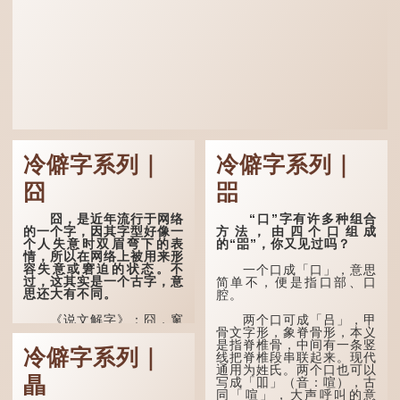
冷僻字系列｜
冷僻字系列｜
囧
㗊
囧，是近年流行于网络
“口”字有许多种组合
的一个字，因其字型好像一
方法，由四个口组成
个人失意时双眉弯下的表
的“㗊”，你又见过吗？
情，所以在网络上被用来形
容失意或窘迫的状态。不
一个口成「口」，意思
过，这其实是一个古字，意
简单不，便是指口部、口
思还大有不同。
腔。
《说文解字》：囧，窻
两个口可成「吕」，甲
牖丽廔闿明。象形。囧，本
骨文字形，象脊骨形，本义
义是透光通明的窗户，跟
是指脊椎骨，中间有一条竖
冷僻字系列｜
「囱」一样都是「窗」的象
线把脊椎段串联起来。现代
形字。甲骨文中又用作地
通用为姓氏。两个口也可以
瞐
名，古书中的「黍于囧」表
写成「吅」（音：喧），古
示在囧地种黍。
同「喧」，大声呼叫的意