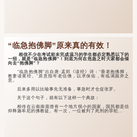
“临急抱佛脚”原来真的有效！
相信不少在考试前未完成温习的学生都必定熟悉以下的
一招，就是“临急抱佛脚”！到底为何在危急之时大家都会倾
向去“抱佛脚”？
“临急抱佛脚”出自唐·孟郊《读经》诗：“垂老抱佛脚，
教妻读黄经。”原意指年老信佛，以求保佑，有临渴掘井之
意。
后来多用以比喻事先无准备，事急时才仓促张罗。
关于这个句子，就有以下这样一个典故：
相传在云南南面曾有一个地方很小的国家，国民都是信
仰释迦牟尼的佛教徒。有一次，一位被判了死刑的罪犯...