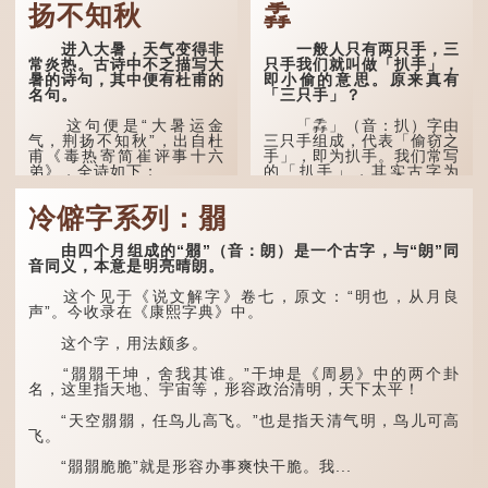
扬不知秋
掱
进入大暑，天气变得非
一般人只有两只手，三
常炎热。古诗中不乏描写大
只手我们就叫做「扒手」，
暑的诗句，其中便有杜甫的
即小偷的意思。原来真有
名句。
「三只手」？
这句便是“大暑运金
「掱」（音：扒）字由
气，荆扬不知秋”，出自杜
三只手组成，代表「偷窃之
甫《毒热寄简崔评事十六
手」，即为扒手。我们常写
弟》，全诗如下：
的「扒手」，其实古字为
「掱手」。
大暑运金气，荆扬不知
冷僻字系列：朤
秋。
清·徐珂《清稗类钞．
盗贼类．掱手》记载：「沪
人呼翦绺贼曰掱手，犹言扒
林下有塌翼，水中无行
由四个月组成的“朤”（音：朗）是一个古字，与“朗”同
手也，亦曰瘪三码子。」
舟。
音同义，本意是明亮晴朗。
其中「翦绺」即剪断他
五行当中“金”对应秋
这个见于《说文解字》卷七，原文：“明也，从月良
人衣带以窃取钱物，是小偷
季，代表凉爽肃杀之
声”。今收录在《康熙字典》中。
的旧称。而「掱手」也就是
气。“运”是“运行”，描写大
手多多，擅自拿别人东西的
暑的酷热阻碍了金气的流
这个字，用法颇多。
意思了...
转。
“朤朤干坤，舍我其谁。”干坤是《周易》中的两个卦
“荆扬”指荆州（湖北）
名，这里指天地、宇宙等，形容政治清明，天下太平！
和扬州（江苏），泛指长江
中下游地区，“...
“天空朤朤，任鸟儿高飞。”也是指天清气明，鸟儿可高
飞。
“朤朤脆脆”就是形容办事爽快干脆。我...