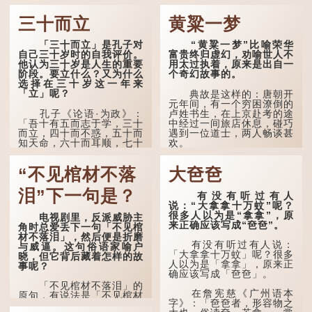
三十而立
黄粱一梦
「三十而立」是孔子对
“黄粱一梦”比喻荣华
自己三十岁时的自我评价。
富贵终归虚幻，劝喻世人不
他认为三十岁是人生的重要
用太过执着，原来是出自一
阶段。要立什么？又为什么
个奇幻故事的。
选择在三十岁这一年来
「立」呢？
典故是这样的：唐朝开
元年间，有一个穷困潦倒的
孔子《论语·为政》：
卢姓书生，在上京赴考的途
「吾十有五而志于学，三十
中经过一间旅店休息，碰巧
而立，四十而不惑，五十而
遇到一位道士，两人畅谈甚
知天命，六十而耳顺，七十
欢。
而从心所欲，不逾矩。」
言谈间，卢姓书生感慨
“不见棺材不落
大夿夿
在古代，男子一般于二
自己虽贵为读书人，但一直
十岁进行冠礼，冠礼完成后
未能考取功名，仍然贫困，
便是成人，但由于未达壮
感到十分落泊。于是，道士
泪”下一句是？
有没有听过有人
年，所以又称「弱冠」。
拿出一个青瓷枕头，让卢姓
说：“大拿拿十万蚊”呢？
《礼记·曲礼》明确记载：
书生睡一睡，便能满足他希
很多人以为是“拿拿”，原
电视剧里，反派威胁主
「人生十年曰幼，学；二十
望得到荣华富贵的愿望。
来正确应该写成“夿夿”。
角时总爱丢下一句「不见棺
曰弱，冠；三十曰壮，有
材不落泪」，然后便是折磨
室。」这说明三十岁...
这时，...
有没有听过有人说：
与威逼。这句俗语家喻户
「大拿拿十万蚊」呢？很多
晓，但它背后藏着怎样的故
人以为是「拿拿」，原来正
事呢？
确应该写成「夿夿」。
「不见棺材不落泪」的
在詹宪慈《广州语本
原句，有说法是「不见棺材
字》：「夿夿者，形容物之
不下泪」或「不见亲棺不下