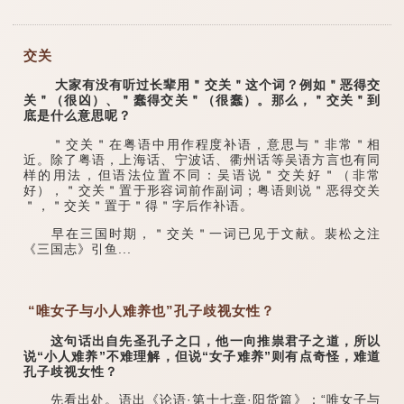
交关
大家有没有听过长辈用＂交关＂这个词？例如＂恶得交
关＂（很凶）、＂蠢得交关＂（很蠢）。那么，＂交关＂到
底是什么意思呢？
＂交关＂在粤语中用作程度补语，意思与＂非常＂相
近。除了粤语，上海话、宁波话、衢州话等吴语方言也有同
样的用法，但语法位置不同：吴语说＂交关好＂（非常
好），＂交关＂置于形容词前作副词；粤语则说＂恶得交关
＂，＂交关＂置于＂得＂字后作补语。
早在三国时期，＂交关＂一词已见于文献。裴松之注
《三国志》引鱼...
“唯女子与小人难养也”孔子歧视女性？
这句话出自先圣孔子之口，他一向推祟君子之道，所以
说“小人难养”不难理解，但说“女子难养”则有点奇怪，难道
孔子歧视女性？
先看出处。语出《论语·第十七章·阳货篇》：“唯女子与