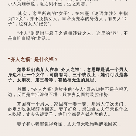
小人为难养也，近之则不逊，远之则怨。”
其实，这里所说的“女子”，在朱熹《论语集注》中指
为“臣妾”，并不泛指女人。皇帝所宠幸的身边人，有男人“臣
子”，也有女人“妃妾”。
“小人”则是指与君子之道相违背之人。这里的“养”，不
是白吃白喝的“养活...
“齐人之福” 是什么福？
如果我们说某人在享“齐人之福”，意思即是说一个男人
身边不止一个女伴，可能有两、三个或以上，她们可以是妻
子、女朋友、第三者等，有艳福无边的意思。
然而，“齐人之福”典故中的“齐人”原来却并不是艳福无
边，反而是生活潦倒不堪，只在妻妾面前装腔作势。
齐国有一个男人，家里有一妻一妾。那男人每次出门，
必定是吃饱喝醉地回家。妻子好奇，想知道丈夫每天跟什么
人吃喝，丈夫告诉妻子，他们全都是有钱有势的人。
妻子和小妾都觉得奇怪，丈夫每天吃饱喝醉地回家...