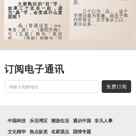
思。
大家熟识的“目”字，
这个古字十分少用，直
如果三个走在一起，成
至21世纪，网络上开始流
三个口为「品」，这个
为“瞐”字，会变成什么意
行表情符号，这个字也被网
字用法最为普遍。始见于商
思呢？
民当做表情符号来用。
代甲骨文，古字形从三口，
表示众多...
瞐（普通话音：mò,
囧字的「八」像一对委
粤音：莫），《康熙字典》
屈的八字眉模样，「口」像
引《玉篇》释为「美目
惊讶、...
也」，《类篇》则释为「目
深也」，即美丽的眼睛、目
光深邃的意思。
多年前，苹果手机推出
iPhone12时，曾宣传它的
镜头有专业的计算摄影功
订阅电子通讯
能，便用上「瞐」这个字，
表达iPhone12有由8位提
升至10位HDR视频拍摄功
能，能自动进...
免费订阅
中国科技
乐活湾区
潮游生活
通识中国
非凡人事
文化精华
焦点纵览
名家观点
国情专题