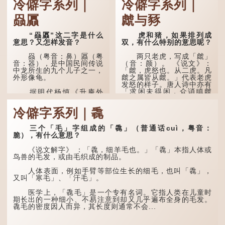
冷僻字系列｜
冷僻字系列｜
赑屭
虤与豩
“赑屭”这二字是什么
虎和猪，如果排列成
意思？又怎样发音？
双，有什么特别的意思呢？
赑（粤音：鼻）屭（粤
两只老虎，写成「虤」
音：器），是中国民间传说
（音：颜）。 《说文》：
中龙所生的九个儿子之一，
「虤，虎怒也。从二虎。凡
外形像龟。
虤之属皆从虤。」代表老虎
发怒的样子。唐人诗中亦有
「求闲未得闲，众诮瞋虤
据明代杨慎《升庵外
虤」之句，意思是众人的讥
集》记载，龙生九子的次序
讽让人怒目而视。
排列为：赑屭、螭吻、蒲
冷僻字系列｜毳
牢、狴犴、饕餮、蚣蝮、睚
眦、狻猊、椒图（此为其中
两只猪，则为「豩」
一种说法）。
（音：宾）。甲骨文从二
三个「毛」字组成的「毳」（普通话cuì，粤音：
「豕」，象猪相追逐的样
脆），有什么意思？
子。 《同文备考》另有一
龙九子外形与能力各有
说「豩，豕乱群。」意指一
不同，其中，赑屭原形像
《说文解字》 ：「毳，细羊毛也。」「毳」本指人体或
群乱...
龟，因为能负重，多作为碑
鸟兽的毛发，或由毛织成的制品。
座，有“碑下...
人体表面，例如手臂等部位生长的细毛，也叫「毳」，
又叫「寒毛」、「汗毛」。
医学上，「毳毛」是一个专有名词。它指人类在儿童时
期长出的一种细小、不易注意到却又几乎遍布全身的毛发。
毳毛的密度因人而异，其长度则通常不会...