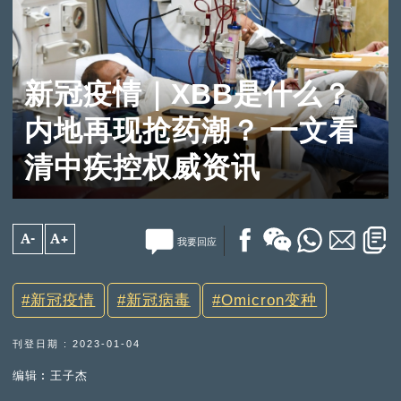
新冠疫情｜XBB是什么？
内地再现抢药潮？ 一文看
清中疾控权威资讯
A-
A+
我要回应
新冠疫情
新冠病毒
Omicron变种
刊登日期 : 2023-01-04
编辑︰王子杰