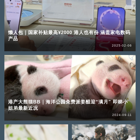
懒人包｜国家补贴最高¥2000 港人也有份 涵盖家电数码
产品
2025-02-06
港产大熊猫BB｜海洋公园免费派姜醋迎“满月” 即睇小
姐弟最新近况
2024-09-11