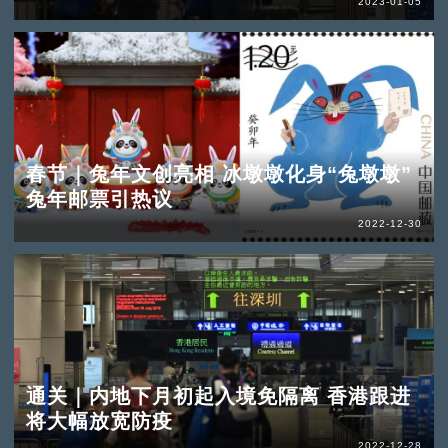
2023-01-05
春节｜兔年文创亮相 冰墩墩化身“兔墩墩”
兔年邮票引热议
2022-12-30
通关｜内地下月初起入境免隔离 香港跟进
将大幅放宽防疫
2022-12-28