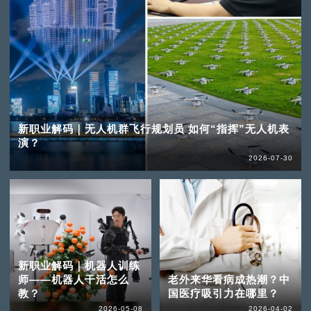
新职业解码｜无人机群飞行规划员 如何“指挥”无人机表
演？
2026-07-30
新职业解码｜机器人训练
师——机器人干活怎么
老外来华看病成热潮？中
教？
国医疗吸引力在哪里？
2026-05-08
2026-04-02