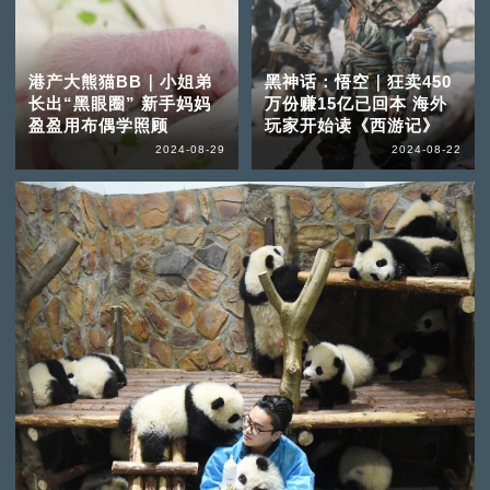
港产大熊猫BB｜小姐弟
黑神话：悟空｜狂卖450
长出“黑眼圈” 新手妈妈
万份赚15亿已回本 海外
盈盈用布偶学照顾
玩家开始读《西游记》
2024-08-29
2024-08-22