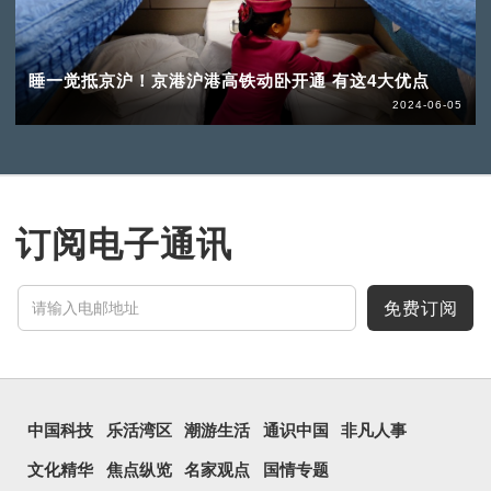
睡一觉抵京沪！京港沪港高铁动卧开通 有这4大优点
2024-06-05
订阅电子通讯
免费订阅
中国科技
乐活湾区
潮游生活
通识中国
非凡人事
文化精华
焦点纵览
名家观点
国情专题