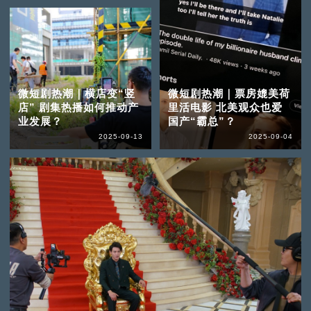
微短剧热潮｜横店变“竖
微短剧热潮｜票房媲美荷
店” 剧集热播如何推动产
里活电影 北美观众也爱
业发展？
国产“霸总”？
2025-09-13
2025-09-04