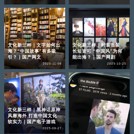
文化新三样｜文字如何出
文化新三样｜时装古装
海？“中国故事”有多吸
长短皆可 “中国风”为何
引？｜国产网文
能出海？｜国产网剧
2025-11-06
2025-10-25
文化新三样｜黑神话原神
风靡海外 打造中国文化
软实力｜国产电子游戏
2025-09-27