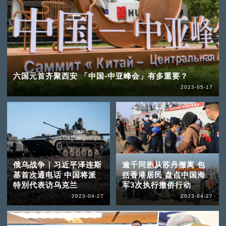
六国元首齐聚西安 「中国-中亚峰会」有多重要？
2023-05-17
俄乌战争｜习近平泽连斯
逾千同胞从苏丹撤离 包
基首次通电话 中国将派
括香港居民 盘点中国海
特別代表访乌克兰
军3次执行撤侨行动
2023-04-27
2023-04-27