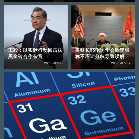
王毅：以实际行动回击抺
美财长耶伦访华会晤李强
黑金砖合作杂音
称不应让分歧导致误解
2023-07-26
2023-07-07