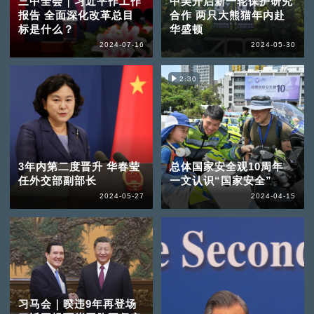
三中全会｜习近平作工作
中美开启新一轮保护研究
报告 全面深化改革总目
合作 两只大熊猫年内赴
标是什么？
华盛顿
2024-07-16
2024-05-30
2:30
3年内第二度晋升 华春莹
总体国家安全观10周年
任外交部副部长
一文认识“国家安全”
2024-05-27
2024-04-15
习马会｜暌违9年再登场