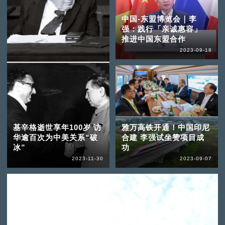
中国-东盟博览会｜李
强：践行「亲诚惠容」
推进中国东盟合作
2023-09-18
基辛格逝世享年100岁 访
雅万高铁开通！中国印尼
华逾百次为中美关系“破
合建 李强试坐赞项目成
冰”
功
2023-11-30
2023-09-07