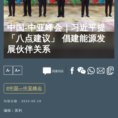
中国-中亚峰会｜习近平提
「八点建议」 倡建能源发
展伙伴关系
A-
A+
我要回应
中国—中亚峰会
刊登日期 : 2023-05-19
编辑︰莫利