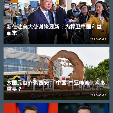
新任驻美大使谢锋履新：为捍卫中国利益
而来
2023-05-24
六国元首齐聚西安 「中国-中亚峰会」有多
重要？
2023-05-17