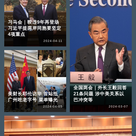
习马会｜暌违9年再登场
习近平提两岸同胞要坚定
4项重点
2024-04-11
全国两会｜外长王毅回答
美财长耶伦访华 首站抵
21条问题 涉中美关系以
广州吃老字号 菜单曝光
巴冲突等
2024-04-05
2024-03-07