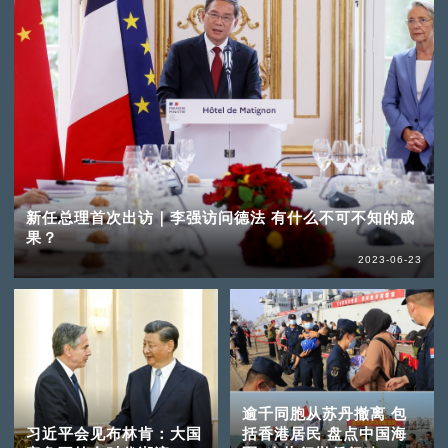
新任总理首次出访｜李强访问德法 有什么不可不知的成
果？
2023-06-23
逾千同胞从苏丹撤离 包
习近平会见布林肯：大国
括香港居民 盘点中国海