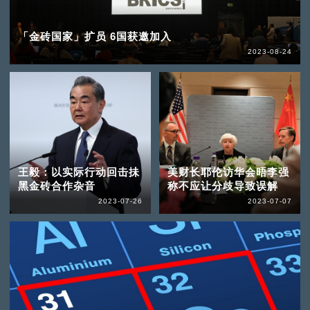
「金砖国家」扩员 6国获邀加入
2023-08-24
王毅：以实际行动回击抺
美财长耶伦访华会晤李强
黑金砖合作杂音
称不应让分歧导致误解
2023-07-26
2023-07-07