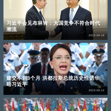
习近平会见布林肯：大国竞争不符合时代
潮流
2023-06-19
建交不到3个月 洪都拉斯总统历史性访华
晤习近平
2023-06-12