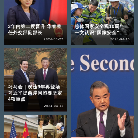
3年内第二度晋升 华春莹
总体国家安全观10周年
任外交部副部长
一文认识“国家安全”
2024-05-27
2024-04-15
习马会｜暌违9年再登场
习近平提两岸同胞要坚定
4项重点
2024-04-11