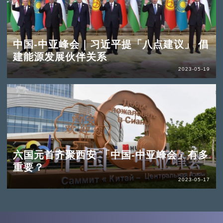
中国-中亚峰会｜习近平提「八点建议」 倡
建能源发展伙伴关系
2023-05-19
六国元首齐聚西安 「中国-中亚峰会」有多
重要？
2023-05-17