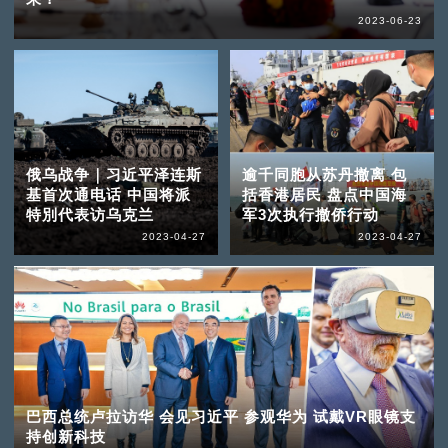
2023-06-23
俄乌战争｜习近平泽连斯
逾千同胞从苏丹撤离 包
基首次通电话 中国将派
括香港居民 盘点中国海
特別代表访乌克兰
军3次执行撤侨行动
2023-04-27
2023-04-27
巴西总统卢拉访华 会见习近平 参观华为 试戴VR眼镜支
持创新科技