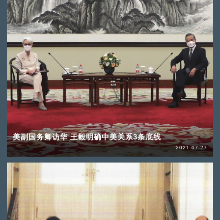
美副国务卿访华 王毅明确中美关系3条底线
2021-07-27