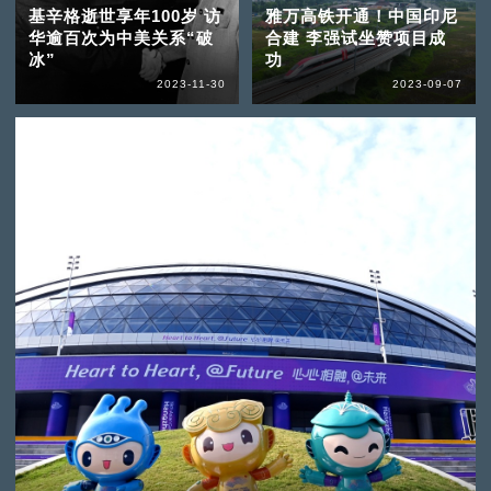
基辛格逝世享年100岁 访
雅万高铁开通！中国印尼
华逾百次为中美关系“破
合建 李强试坐赞项目成
冰”
功
2023-11-30
2023-09-07