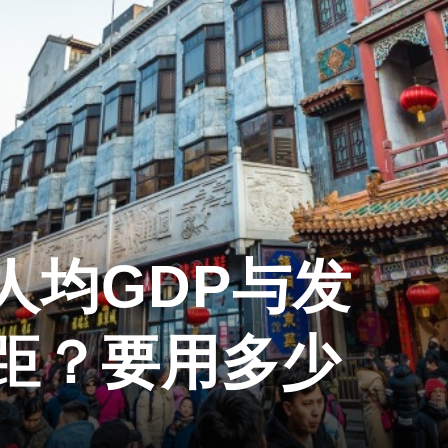
人均GDP与发
距？要用多少