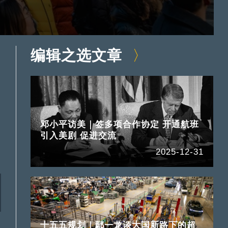
编辑之选文章
邓小平访美｜签多项合作协定 开通航班
引入美剧 促进交流
2025-12-31
十五五规划｜鄢一龙谈大国新路下的超