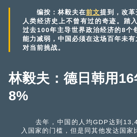
随着西方大国GDP总量占全球经济总量
经济格局；中国经济基础坚实，有能力实
编按：林毅夫在
前文
提到，改革
长的重要引擎。
人类经济史上不曾有过的奇迹。踏入
过去100年主导世界政治经济的8
能力减弱，中国必须在这场百年未有
对当前挑战。
林毅夫：德日韩用16
8%
去年，中国的人均GDP达到13,
入国家的门槛，但是同其他发达国家