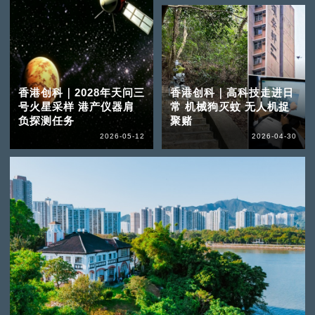
香港创科｜2028年天问三
香港创科｜高科技走进日
号火星采样 港产仪器肩
常 机械狗灭蚊 无人机捉
负探测任务
聚赌
2026-05-12
2026-04-30