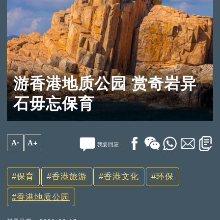
游香港地质公园 赏奇岩异
石毋忘保育
A-
A+
我要回应
保育
香港旅游
香港文化
环保
香港地质公园