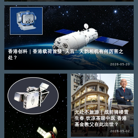
香港创科｜香港载荷首登“天宫” 天韵相机有何厉害之
处？
2026-05-20
无处不旅游｜战前骑楼雷
生春 饮凉茶睇中医 香港
基金教父在此出世？
2026-05-02