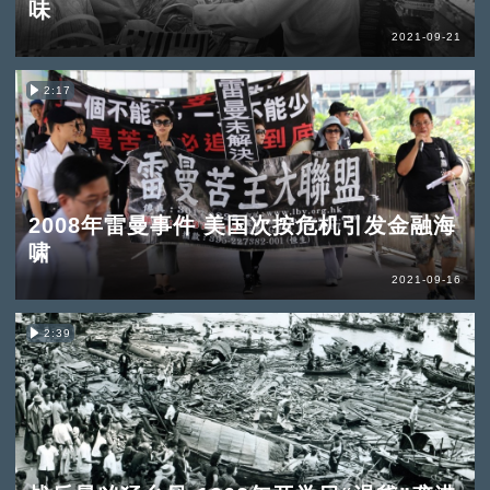
味
2021-09-21
2:17
2008年雷曼事件 美国次按危机引发金融海
啸
2021-09-16
2:39