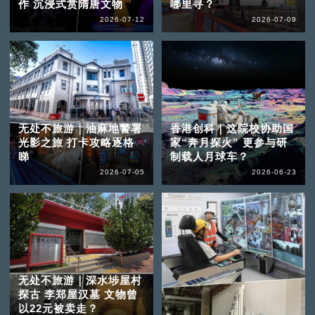
作 沉浸式赏隋唐文物
哪里寻？
2026-07-12
2026-07-09
无处不旅游｜油麻地警署
香港创科｜这院校协助国
光影之旅 打卡攻略逐格
家“奔月探火” 更参与研
睇
制载人月球车？
2026-07-05
2026-06-23
无处不旅游｜深水埗屋村
探古 李郑屋汉墓 文物曾
以22元被卖走？