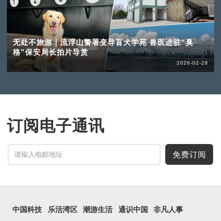
无处不旅游｜流浮山警署变导盲犬学苑 兽医进驻“臭
格”保安局长拍片导赏
2026-02-28
订阅电子通讯
免费订阅
中国科技
乐活湾区
潮游生活
通识中国
非凡人事