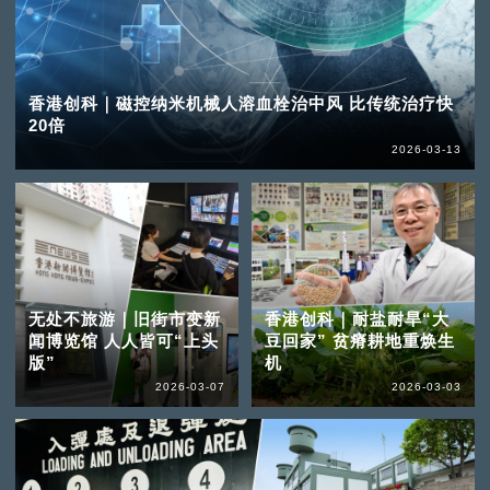
香港创科｜磁控纳米机械人溶血栓治中风 比传统治疗快
20倍
2026-03-13
无处不旅游｜旧街市变新
香港创科｜耐盐耐旱“大
闻博览馆 人人皆可“上头
豆回家” 贫瘠耕地重焕生
版”
机
2026-03-07
2026-03-03