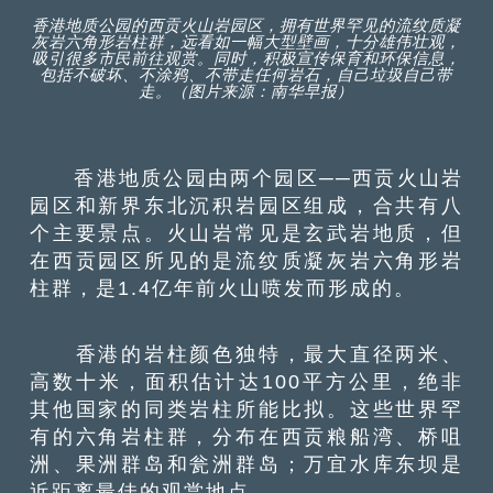
香港地质公园的西贡火山岩园区，拥有世界罕见的流纹质凝
灰岩六角形岩柱群，远看如一幅大型壁画，十分雄伟壮观，
吸引很多市民前往观赏。同时，积极宣传保育和环保信息，
包括不破坏、不涂鸦、不带走任何岩石，自己垃圾自己带
走。（图片来源：南华早报）
香港地质公园由两个园区──西贡火山岩
园区和新界东北沉积岩园区组成，合共有八
个主要景点。火山岩常见是玄武岩地质，但
在西贡园区所见的是流纹质凝灰岩六角形岩
柱群，是1.4亿年前火山喷发而形成的。
香港的岩柱颜色独特，最大直径两米、
高数十米，面积估计达100平方公里，绝非
其他国家的同类岩柱所能比拟。这些世界罕
有的六角岩柱群，分布在西贡粮船湾、桥咀
洲、果洲群岛和瓮洲群岛；万宜水库东坝是
近距离最佳的观赏地点。