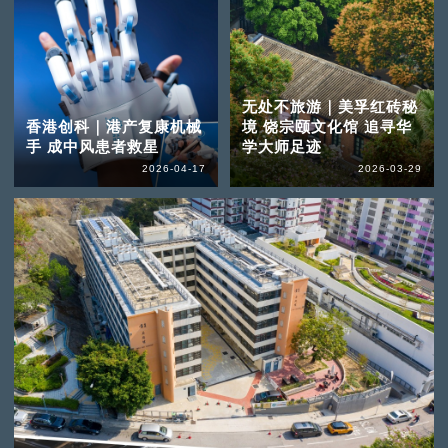
无处不旅游｜美孚红砖秘
香港创科｜港产复康机械
境 饶宗颐文化馆 追寻华
手 成中风患者救星
学大师足迹
2026-04-17
2026-03-29