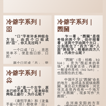
冷僻字系列｜
冷僻字系列｜
㗊
圐圙
“口”字有许多种组合
乍一看，“圐圙”是很
方法，由四个口组成
奇怪的两个字，但仔细看
的“㗊”，你又见过吗？
看，这两个字由两个大口，
分别框住了“四方”和“八
面”两组字，框着的四方八
一个口成「口」，意思
面，代表什么呢？
简单不，便是指口部、口
腔。
"圐圙"（音：枯略，kū
lüè），意为"围起来的草
两个口可成「吕」，甲
场"，来自蒙古语，内蒙古
骨文字形，象脊骨形，本义
一般读作库伦（kū lun），
是指脊椎骨，中间有一条竖
冷僻字系列｜
也指围住的土地。
线把脊椎段串联起来。现代
通用为姓氏。两个口也可以
尛
写成「吅」（音：喧），古
中国不乏以"圐圙"命名
同「喧」，大声呼叫的意
的地方，如祁县东观镇南圐
思。
圙、展旦召大圐圙等；河北
“尛”是一个古字，原
张北县境内也有一个地方
本已经不多见了，近来却在
叫"大圐圙"，现多写作"大
三个口为「品」，这个
网络上盛行，为什么呢？
囫囵"。
字用法最为普遍。始见于商
代甲骨文，古字形从三口，
《康熙字典》和《龙龛
表示众多...
在河南安阳的方言
手鉴•小部》都收录「尛」