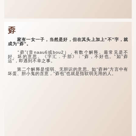
孬
家有一女一子，当然是好，但在其头上加上“不”字，就
成为“孬”。
“孬”(音naau6或bou2），有数个解释。最常见是不
好、坏的意思。《字汇．子部》：“孬，不好也。”如“孬
运”，即遇到不幸之事。
第二个解释是懦弱、无胆识的意思。如“孬种”方言中有
坏蛋、胆小鬼的含意，“孬包”也就是指软弱无用的人。