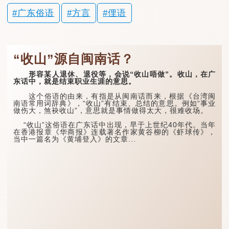
广东俗语
方言
俚语
“收山”源自闽南话？
形容某人退休、退役等，会说“收山唔做”。收山，在广
东话中，就是结束职业生涯的意思。
这个俗语的由来，有指是从闽南话而来，根据《台湾闽
南语常用词辞典》，“收山”有结束、总结的意思。例如“事业
做伤大，煞袂收山”，意思就是事情做得太大，很难收场。
“收山”这俗语在广东话中出现，早于上世纪40年代。当年
在香港报章《华商报》连载著名作家黄谷柳的《虾球传》，
当中一篇名为《黄埔登入》的文章...