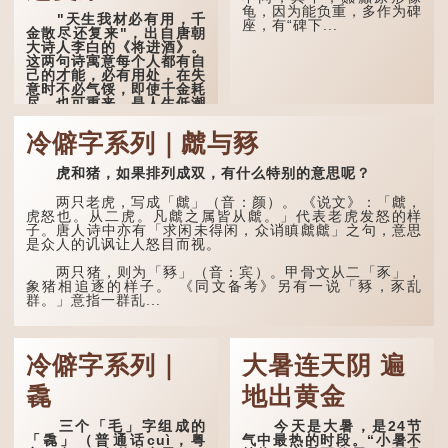
万蚊」，就是说十万元是一
龟，因为能负重，多作为碑
"天生我材必有用，千
笔大数目了。...
座，有“碑下...
金散尽还复来"，出自唐朝
大诗人李白的《将进酒》。
这两句诗寓意每个人都有自
己的才能，必有用处，在失
意时不必气馁，即使千金耗
尽，也可重来，是人生低潮
时激励向上的名句。
冷僻字系列｜虤与豩
原诗写道："人生得意
须尽欢，莫使金樽空对月。
虎和猪，如果排列成双，有什么特别的意思呢？
天生我材必有用，千金散尽
还复来。烹羊宰牛且为乐，
会须一饮三百杯。" 意思是
两只老虎，写成「虤」（音：颜）。 《说文》：「虤，
说：上天给了我才能，必然
虎怒也。从二虎。凡虤之属皆从虤。」代表老虎发怒的样
有用到的地方；即使千金散
子。唐人诗中亦有「求闲未得闲，众诮瞋虤虤」之句，意思
去，也终会重新得到。
是众人的讥讽让人怒目而视。
李白作此诗时，大约是
两只猪，则为「豩」（音：宾）。甲骨文从二「豕」，
天宝十一年。当时他已被唐
象猪相追逐的样子。 《同文备考》另有一说「豩，豕乱
玄宗赐金放还约八年，这期
群。」意指一群乱...
间经常与朋友游山玩水，部
分诗作显露出怀...
冷僻字系列｜
大暑连天阴 遍
毳
地出黄金
三个「毛」字组成的
今天是大暑，是24节
「毳」（普通话cuì，粤
气中最热的时段。“小暑不