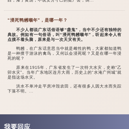
西，灌了黄汤，不说安分守己的挺尸去，倒...
“浸死鸭乸嗰年"，是哪一年？
不少人都说广东话俗语够“盏鬼”，当中不少还有独特的
典故。例如有一句俗语，叫“浸死鸭乸嗰年”，听起来令人有
点摸不着头脑，原来是与一次天灾有关。
鸭乸，在广东话意思当中就是雌性的鸭，大家都知道鸭
是一种擅于游泳的禽鸟，又何以会浸死呢？又是在哪一年浸
死的呢？
原来在1915年，广东省发生了一次特大水灾，史称“乙
卯水灾”。当年广东地区连月大雨，历史上的“水淹广州城”就
是指这场水灾。
洪水不单冲走平房冲毁农田，还有很多人因大水而失踪
下落不明。...
我要回应