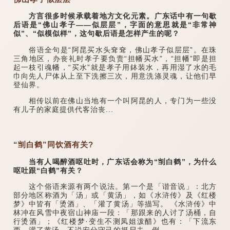
方言很多时候承载着地方文化元素。广东话中有一句歇
后语是“佛山孝子——似层层”，字面的意思就是“非常神
似”、“似模似样”，这句歇后语是怎样产生的呢？
俗语全句是“阿昆买水头耷耷，佛山孝子似层层”。在珠
三角地区，办丧礼时孝子要负责“担幡买水”，“担幡”即是担
起一枝引魂幡，“买水”就是孝子用鉢装水，再用湿了水的毛
巾向先人尸体从上至下洗擦三次，用意洗涤灵魂，让他们早
登仙界。
相传以前在佛山当地有一个叫阿昆的人，专门为一些没
有儿子的家庭提供代客治丧...
“㓥白鹤”同饮酒有关?
当有人喝醉酒呕吐时，广东话会称为“㓥白鹤”，为什么
呕吐跟“白鹤”有关？
这个俗语来源有两个说法。第一个是「谐音说」：北方
部分地区称酒为「汤」或「黄汤」，如《水浒传》及《红楼
梦》中皆有「烫酒」、「灌了黄汤」等描写。 《水浒传》中
林冲在风雪中夜宿山神庙一段：「那跟来的人讨了汤桶，自
行烫酒」；《红楼梦·变生不测凤姐泼醋》也有：「下流东