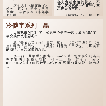
容失意或窘迫的状态。不
过，这其实是一个古字，意
这个见于《说文解字》
思还大有不同。
卷七，原文：“明也，从月
良声”。今收录在《康熙字
典》中。
《说文解字》：囧，窻
牖丽廔闿明。象形。囧，本
义是透光通明的窗户，跟
这个字，用法颇多。
冷僻字系列｜瞐
「囱」一样都是「窗」的象
形字。甲骨文中又用作地
“朤朤干坤，舍我其
名，古书中的「黍于囧」表
谁。”干坤是《周易》中的
大家熟识的“目”字，如果三个走在一起，成为“瞐”字，
示在囧地种黍。
两个卦名，这里指天地、宇
会变成什么意思呢？
宙等，形容政治清明，天下
这个古字十分少用，直
太平！
瞐（普通话音：mò, 粤音：莫），《康熙字典》引《玉
至21世纪，网络上开始流
篇》释为「美目也」，《类篇》则释为「目深也」，即美丽
行表情符号，这个字也被网
“天空朤朤，任鸟儿高
的眼睛、目光深邃的意思。
民当做表情符号来用。
飞。”也是指天清气明，鸟
儿可高飞。
多年前，苹果手机推出iPhone12时，曾宣传它的镜头
囧字的「八」像一对委
有专业的计算摄影功能，便用上「瞐」这个字，表达
屈的八字眉模样，「口」像
“朤朤脆脆”就是形容办
iPhone12有由8位提升至10位HDR视频拍摄功能，能自动
惊讶、...
事爽快干脆。我...
进...