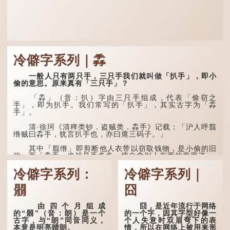
冷僻字系列｜掱
一般人只有两只手，三只手我们就叫做「扒手」，即小
偷的意思。原来真有「三只手」？
「掱」（音：扒）字由三只手组成，代表「偷窃之
手」，即为扒手。我们常写的「扒手」，其实古字为「掱
手」。
清·徐珂《清稗类钞．盗贼类．掱手》记载：「沪人呼翦
绺贼曰掱手，犹言扒手也，亦曰瘪三码子。」
其中「翦绺」即剪断他人衣带以窃取钱物，是小偷的旧
称。而「掱手」也就是手多多，擅自拿别人东西的意思了...
冷僻字系列：
冷僻字系列｜
朤
囧
由四个月组成
囧，是近年流行于网络
的“朤”（音：朗）是一个
的一个字，因其字型好像一
古字，与“朗”同音同义，
个人失意时双眉弯下的表
本意是明亮晴朗。
情，所以在网络上被用来形