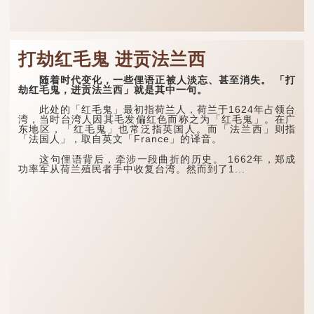
打劫红毛鬼 进贡法兰西
随着时代变化，一些俚语正被人淡忘、甚至消失。 「打
劫红毛鬼，进贡法兰西」就是其中一句。
此处的「红毛鬼」最初指荷兰人，荷兰于1624年占领台
湾，当时台湾人因其毛发偏红色而称之为「红毛鬼」。在广
东地区，「红毛鬼」也常泛指英国人。而「法兰西」则指
「法国人」，取自英文「France」的译音。
这句俚语背后，牵涉一段曲折的历史。 1662年，郑成
功率军从荷兰殖民者手中收复台湾。然而到了1...