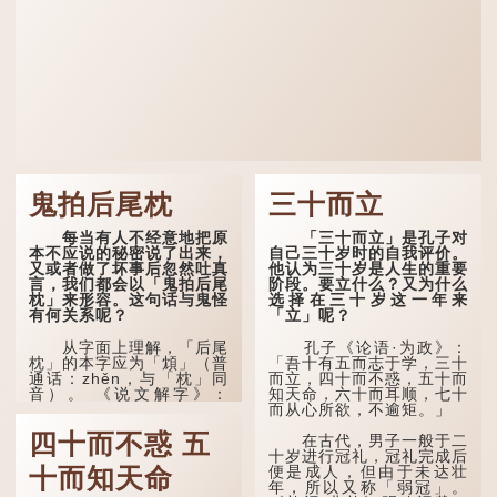
鬼拍后尾枕
三十而立
每当有人不经意地把原
「三十而立」是孔子对
本不应说的秘密说了出来，
自己三十岁时的自我评价。
又或者做了坏事后忽然吐真
他认为三十岁是人生的重要
言，我们都会以「鬼拍后尾
阶段。要立什么？又为什么
枕」来形容。这句话与鬼怪
选择在三十岁这一年来
有何关系呢？
「立」呢？
从字面上理解，「后尾
孔子《论语·为政》：
枕」的本字应为「䪴」（普
「吾十有五而志于学，三十
通话：zhěn，与「枕」同
而立，四十而不惑，五十而
音）。 《说文解字》：
知天命，六十而耳顺，七十
「䪴，项枕也。」意思是头
而从心所欲，不逾矩。」
后部与枕头接触的地方。
四十而不惑 五
在古代，男子一般于二
民间流传有一种说法，
十岁进行冠礼，冠礼完成后
人会将一些不欲为人所知的
便是成人，但由于未达壮
十而知天命
记忆藏于颈后之处。如果忽
年，所以又称「弱冠」。