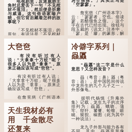
房空撩撩。」其实正写是
电视剧里，反派威胁主
「空寥寥」。
角时总爱丢下一句「不见棺
材不落泪」，然后便是折磨
詹宪慈《广州语本字》
与威逼。这句俗语家喻户
云：「寥寥者，空也。俗读
晓，但它背后藏着怎样的故
寥，若醋馏鱼之馏。」这个
事呢？
字在古代已经出现。徐铉与
段玉裁的《说文》注本中，
「不见棺材不落泪」的
「寥」是「廫」的篆形，解
原句，有说法是「不见棺材
作空渺、空虚。如《列仙传
不下泪」或「不见亲棺不下
·安期先生》载琊阜老人故
泪」，出自明朝兰陵笑笑生
大夿夿
冷僻字系列｜
事，以「寥寥安期，虚质高
所著的《金瓶梅词话》第九
清」形容空虚无所事事。
十八回。原意是指人未亲眼
赑屭
见到亲人棺木，便不会真正
有没有听过有人
唐代《艺文类聚》引晋
感到悲伤；后来引申为比喻
说：“大拿拿十万蚊”呢？
孙绰《表哀诗》：「寥寥空
人执迷不悟，不到彻底失
很多人以为是“拿拿”，原
“赑屭”这二字是什么
堂，寂寂响户」...
败，便不肯罢休。
来正确应该写成“夿夿”。
意思？又怎样发音？
许多人对这上半句耳熟
有没有听过有人说：
赑（粤音：鼻）屭（粤
能详，但它其实还有下半句
「大拿拿十万蚊」呢？很多
音：器），是中国民间传说
——「不到黄河心不死」...
人以为是「拿拿」，原来正
中龙所生的九个儿子之一，
确应该写成「夿夿」。
外形像龟。
在詹宪慈《广州语本
据明代杨慎《升庵外
字》：「夿夿者，形容物之
集》记载，龙生九子的次序
大也。俗读夿，若拿……常
排列为：赑屭、螭吻、蒲
天生我材必有
语有曰『一个银钱大夿
牢、狴犴、饕餮、蚣蝮、睚
夿』。」
眦、狻猊、椒图（此为其中
用 千金散尽
一种说法）。
「夿」形​​容大，「一个
银钱大夿夿」，就形容金钱
龙九子外形与能力各有
还复来
数量之大了。 「大夿夿十
不同，其中，赑屭原形像