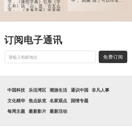
中，"圐圙"除了可以作名...
字，《康熙字典》引用《字
汇补》说「尛」是「古文么
字」，《龙龛手鉴》也直接
写道：「尛，同『么』。」
「么」在古文中常表示
「微小」的意思，也可用作
疑问词，如「干么」。既然
「尛」等同于「么」，那么
订阅电子通讯
它的意思也一样，也是「微
小、细小」的意思。
有台湾网友将「...
免费订阅
中国科技
乐活湾区
潮游生活
通识中国
非凡人事
文化精华
焦点纵览
名家观点
国情专题
每周主题
最新影片
最新活动