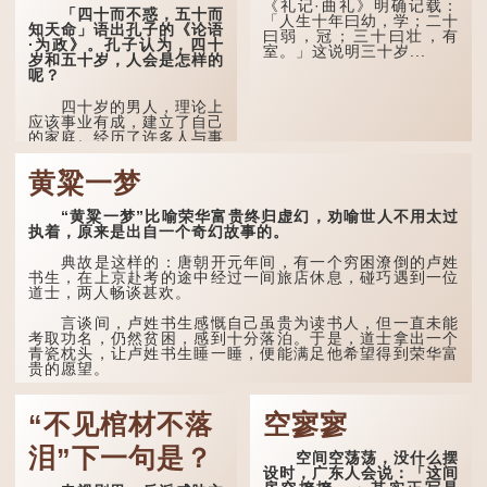
然吐真言，就好像被不明东
《礼记·曲礼》明确记载：
「四十而不惑，五十而
西（如鬼魂）在后脑拍了一
「人生十年曰幼，学；二十
知天命」语出孔子的《论语
下，藏在脑中的秘密便脱口
曰弱，冠；三十曰壮，有
·为政》。孔子认为，四十
而出。
室。」这说明三十岁...
岁和五十岁，人会是怎样的
呢？
因此...
四十岁的男人，理论上
应该事业有成，建立了自己
的家庭。经历了许多人与事
之后，对事物有了自己的判
断能力，不会轻易为表象所
黄粱一梦
迷惑。
孔子在《论语·子罕》
“黄粱一梦”比喻荣华富贵终归虚幻，劝喻世人不用太过
也说：「知者不惑，仁者不
执着，原来是出自一个奇幻故事的。
忧，勇者不惧。」「知」与
智慧的「智」相通，四十岁
典故是这样的：唐朝开元年间，有一个穷困潦倒的卢姓
的男人应已累积足够智慧，
书生，在上京赴考的途中经过一间旅店休息，碰巧遇到一位
不再对自己的人生感到困
道士，两人畅谈甚欢。
惑、忧虑与恐惧。
言谈间，卢姓书生感慨自己虽贵为读书人，但一直未能
到了五十岁，...
考取功名，仍然贫困，感到十分落泊。于是，道士拿出一个
青瓷枕头，让卢姓书生睡一睡，便能满足他希望得到荣华富
贵的愿望。
这时，...
“不见棺材不落
空寥寥
泪”下一句是？
空间空荡荡，没什么摆
设时，广东人会说：「这间