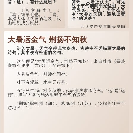
音：脆），有什么意思？
算热，大暑正伏天”，可见
这个节气期间阳光猛烈，天
气酷热。不过，为什么又
《说文解字》 ：
有“大暑连天阴，遍地出黄
「毳，细羊毛也。」「毳」
金”的说法？
本指人体或鸟兽的毛发，或
由毛织成的制品。
古人早已留意到大暑期
间的气候规律。 《逸周书·
人体表面，例如手臂等
时训解》记载：「大暑之
部位生长的细毛，也叫
大暑运金气 荆扬不知秋
日，腐草化为萤。又五日，
「毳」，又叫「寒毛」、
土润溽暑。又五日，大雨时
「汗毛」。
行。」意思是说，大暑时节
进入大暑，天气变得非常炎热。古诗中不乏描写大暑的
萤火虫出生，土地湿热，常
医学上，「毳毛」是一
诗句，其中便有杜甫的名句。
有大雨出现。
个专有名词。它指人类在儿
童时期长出的一种细小、不
这句便是“大暑运金气，荆扬不知秋”，出自杜甫《毒热
这段时期的雨水，对农
易注意到却又几乎遍布全身
寄简崔评事十六弟》，全诗如下：
作物尤其重要。三伏天酷热
的毛发。毳毛的密度因人而
难耐，农作物不能缺水。若
异，其长度则通常不会...
大暑运金气，荆扬不知秋。
连续几天降雨，泥土得以湿
润；雨过天晴后，烈日高
林下有塌翼，水中无行舟。
照...
五行当中“金”对应秋季，代表凉爽肃杀之气。“运”是“运
行”，描写大暑的酷热阻碍了金气的流转。
“荆扬”指荆州（湖北）和扬州（江苏），泛指长江中下
游地区，“...