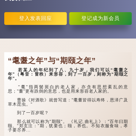
登入
发表回应
登记
成为新会员
“耄耋之年”与“期颐之年”
若某人的年纪到了八、九十岁，我们可以“耄耋之
年”（粤音：冒秩）来形容，到了一百岁，则称为“期颐之
年”。
"耄"指两鬓斑白的老人家，亦含有思想紊乱的意
思；"耋"更有跌倒的意思，也是用来形容老人家的。
曹操《对酒歌》就曾写道："耄耋皆得以寿终，恩泽广及
草木昆虫。"
到了一百岁呢？
那么就可以称为"期颐"。 《礼记.曲礼上》："百年曰期
颐。"郑玄注："期，犹要也；颐，养也。不知衣服食味，孝
子要尽养...