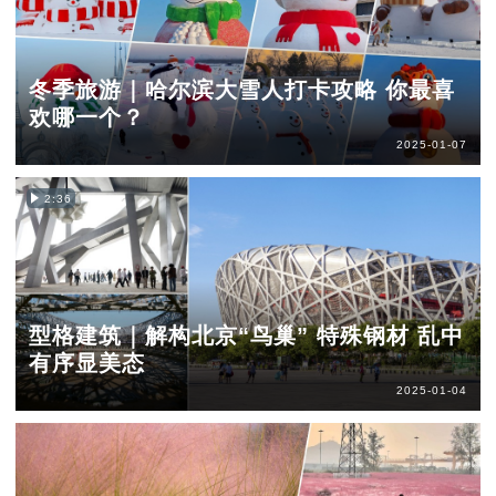
冬季旅游｜哈尔滨大雪人打卡攻略 你最喜
欢哪一个？
2025-01-07
2:36
型格建筑｜解构北京“鸟巢” 特殊钢材 乱中
有序显美态
2025-01-04