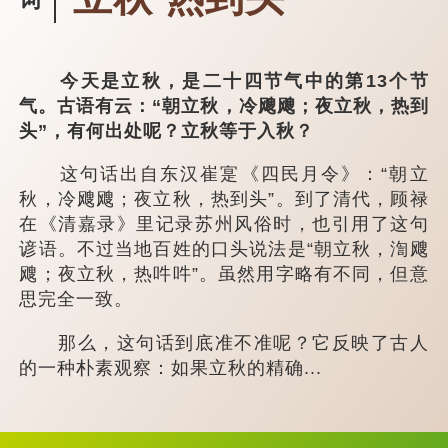
今天是立秋，是二十四节气中的第13个节
气。古语有云：“朝立秋，冷飕飕；夜立秋，热到
头”，有何出处呢？立秋等于入秋？
这句话出自东汉崔寔《四民月令》：“朝立
秋，冷飕飕；夜立秋，热到头”。到了清代，顾禄
在《清嘉录》里记录苏州风俗时，也引用了这句
谚语。不过当地百姓的口头说法是“朝立秋，渹飕
飕；夜立秋，热吽吽”。虽然用字略有不同，但意
思完全一致。
那么，这句话到底准不准呢？它反映了古人
的一种朴素观察：如果立秋的精确...