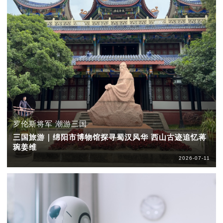
罗伦斯将军 潮游三国
三国旅游｜绵阳市博物馆探寻蜀汉风华 西山古迹追忆蒋
琬姜维
2026-07-11