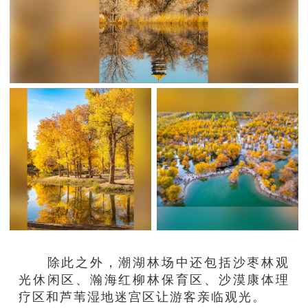
除此之外，潮湖林场中还包括沙枣林观
光休闲区、瀚海红柳林保育区、沙漠康体理
疗区和芦苇湿地迷宫区让游客亲临观光。