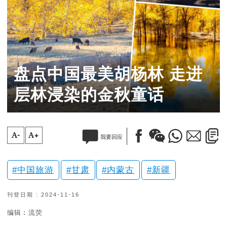
盘点中国最美胡杨林 走进
层林浸染的金秋童话
A-
A+
我要回应
中国旅游
甘肃
内蒙古
新疆
刊登日期 : 2024-11-16
编辑︰流荧