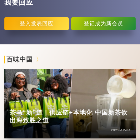
我要回应
登入
发表回应
登记
成为新会员
百味中国
茶马“新”道｜供应链+本地化 中国新茶饮
出海致胜之道
2025-12-04