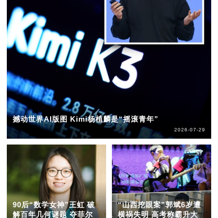
撼动世界AI版图 Kimi杨植麟是“摇滚青年”
2026-07-29
90后“数学女神”王虹 破
“山西挖眼案”郭斌6岁遭
解百年几何谜题 夺菲尔
横祸失明 高考称霸升大