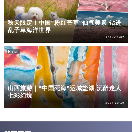
秋天限定！中国“粉红芒草”仙气美景 钻进
乱子草海洋世界
2024-11-07
1:37
山西旅游｜“中国死海”运城盐湖 沉醉迷人
七彩幻境
2024-10-19