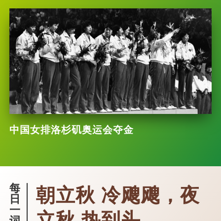
中国女排洛杉矶奥运会夺金
每
朝立秋 冷飕飕，夜
日
一
立秋 热到头
词