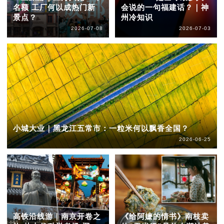
名额 工厂何以成热门新
会说的一句福建话？｜神
景点？
州冷知识
2026-07-08
2026-07-03
小城大业｜黑龙江五常市：一粒米何以飘香全国？
2026-06-25
高铁沿线游｜南京开卷之
《给阿嬷的情书》南枝卖