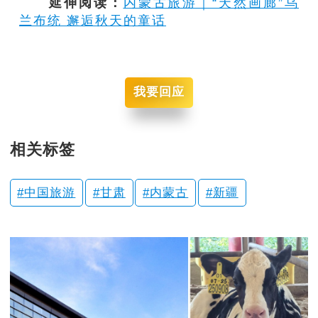
延伸阅读：
内蒙古旅游｜“天然画廊”乌
兰布统 邂逅秋天的童话
我要回应
相关标签
中国旅游
甘肃
内蒙古
新疆