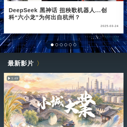
DeepSeek 黑神话 扭秧歌机器人...创
科“六小龙”为何出自杭州？
2025-03-24
最新影片
3:49