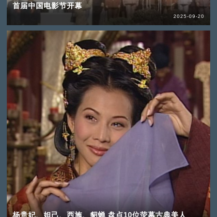
首届中国电影节开幕
2025-09-20
杨贵妃、妲己、西施、貂蝉 盘点10位荧幕古典美人