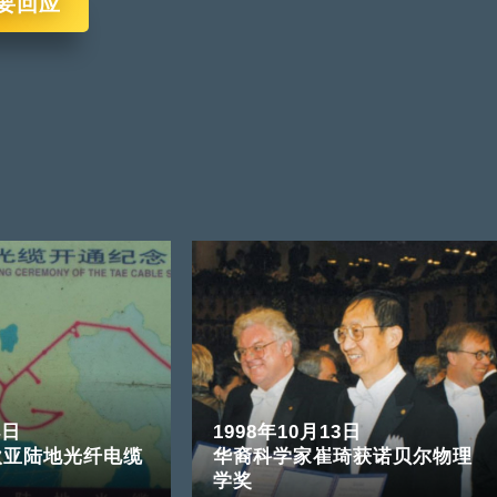
要回应
4日
1998年10月13日
欧亚陆地光纤电缆
华裔科学家崔琦获诺贝尔物理
学奖