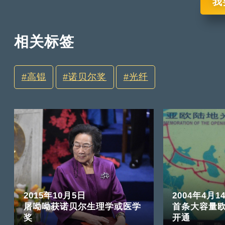
我
相关标签
高锟
诺贝尔奖
光纤
2015年10月5日
2004年4月1
屠呦呦获诺贝尔生理学或医学
首条大容量
奖
开通