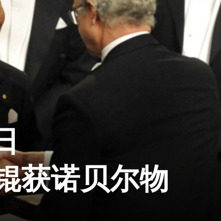
日
高锟获诺贝尔物