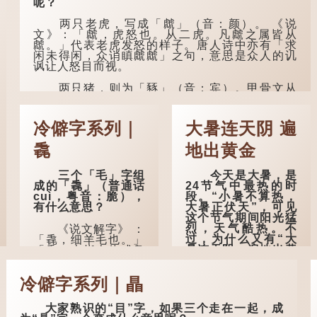
呢？
惑。
两只老虎，写成「虤」（音：颜）。 《说
孔子在《论语·子
文》：「虤，虎怒也。从二虎。凡虤之属皆从
罕》也说：「知者不
虤。」代表老虎发怒的样子。唐人诗中亦有「求
惑，仁者不忧，勇者
闲未得闲，众诮瞋虤虤」之句，意思是众人的讥
不惧。」「知」与智
讽让人怒目而视。
慧的「智」相通，四
十岁的男人应已累积
两只猪，则为「豩」（音：宾）。甲骨文从
足够智慧，不再对自
二「豕」，象猪相追逐的样子。 《同文备考》另
己的人生感到困惑、
有一说「豩，豕乱群。」意指一群乱...
忧虑与恐惧。
冷僻字系列｜
大暑连天阴 遍
到了五十岁，...
毳
地出黄金
三个「毛」字组
今天是大暑，是
成的「毳」（普通话
24节气中最热的时
cuì，粤音：脆），
段。“小暑不算热，
有什么意思？
大暑正伏天”，可见
这个节气期间阳光猛
烈，天气酷热。不
《说文解字》 ：
过，为什么又有“大
「毳，细羊毛也。」
暑连天阴，遍地出黄
「毳」本指人体或鸟
金”的说法？
兽的毛发，或由毛织
成的制品。
冷僻字系列｜瞐
古人早已留意到
大暑期间的气候规
人体表面，例如
律。 《逸周书·时训
手臂等部位生长的细
大家熟识的“目”字，如果三个走在一起，成
解》记载：「大暑之
毛，也叫「毳」，又