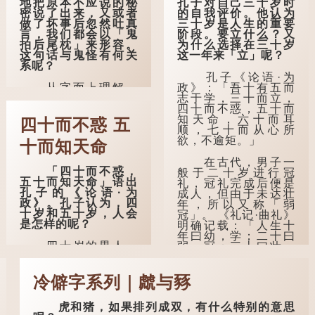
地把原本不应说的秘
孔子对自己三十岁时
密说了出来，又或者
的自我评价。他认为
做了坏事后忽然吐真
三十岁是人生的重要
言，我们都会以「鬼
阶段。要立什么？又
拍后尾枕」来形容。
为什么选择在三十岁
这句话与鬼怪有何关
这一年来「立」呢？
系呢？
孔子《论语·为
从字面上理解，
政》：「吾十有五而
「后尾枕」的本字应
志于学，三十而立，
为「䪴」（普通话：
四十而不惑，五十而
zhěn，与「枕」同
知天命，六十而耳
四十而不惑 五
音）。 《说文解
顺，七十而从心所
字》：「䪴，项枕
欲，不逾矩。」
十而知天命
也。」意思是头后部
与枕头接触的地方。
在古代，男子一
「四十而不惑，
般于二十岁进行冠
五十而知天命」语出
民间流传有一种
礼，冠礼完成后便是
孔子的《论语·为
说法，人会将一些不
成人，但由于未达壮
政》。孔子认为，四
欲为人所知的记忆藏
年，所以又称「弱
十岁和五十岁，人会
于颈后之处。如果忽
冠」。 《礼记·曲礼》
是怎样的呢？
然吐真言，就好像被
明确记载：「人生十
不明东西（如鬼魂）
年曰幼，学；二十曰
四十岁的男人，
在后脑拍了一下，藏
弱，冠；三十曰壮，
理论上应该事业有
在脑中的秘密便脱口
有室。」这说明三十
成，建立了自己的家
而出。
岁...
庭。经历了许多人与
冷僻字系列｜虤与豩
事之后，对事物有了
因此...
自己的判断能力，不
虎和猪，如果排列成双，有什么特别的意思
会轻易为表象所迷