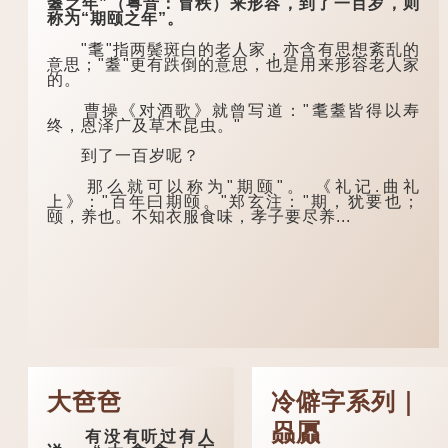
耋之年”（粤音：冒秩）来形容，到了一百岁，则
称为“期颐之年”。
"耄"指两鬓斑白的老人家，亦含有思想紊乱的
意思；"耋"更有跌倒的意思，也是用来形容老人家
的。
曹操《对酒歌》就曾写道："耄耋皆得以寿
终，恩泽广及草木昆虫。"
到了一百岁呢？
那么就可以称为"期颐"。 《礼记.曲礼
上》："百年曰期颐。"郑玄注："期，犹要也；
颐，养也。不知衣服食味，孝子要尽养...
大夿夿
冷僻字系列｜
赑屭
有没有听过有人