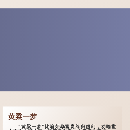
黄粱一梦
“黄粱一梦”比喻荣华富贵终归虚幻，劝喻世