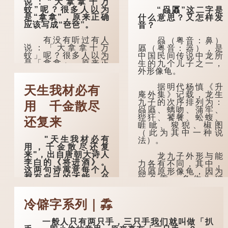
说：“大拿拿十万
蚊”呢？很多人以为
“赑屭”这二字是
是“拿拿”，原来正确
什么意思？又怎样发
应该写成“夿夿”。
音？
有没有听过有人
赑（粤音：鼻）
说：「大拿拿十万
屭（粤音：器），是
蚊」呢？很多人以为
中国民间传说中龙所
是「拿拿」，原来正
生的九个儿子之一，
确应该写成「夿
外形像龟。
夿」。
据明代杨慎《升
天生我材必有
在詹宪慈《广州
庵外集》记载，龙生
语本字》：「夿夿
九子的次序排列为：
用 千金散尽
者，形容物之大也。
赑屭、螭吻、蒲牢、
俗读夿，若拿……常
狴犴、饕餮、蚣蝮、
还复来
语有曰『一个银钱大
睚眦、狻猊、椒图
夿夿』。」
（此为其中一种说
"天生我材必有
法）。
用，千金散尽还复
「夿」形​​容大，
来"，出自唐朝大诗人
「一个银钱大夿
龙九子外形与能
李白的《将进酒》。
夿」，就形容金钱数
力各有不同，其中，
这两句诗寓意每个人
量之大了。 「大夿夿
赑屭原形像龟，因为
都有自己的才能，必
十万蚊」，就是说十
能负重，多作为碑
有用处，在失意时不
万元是一笔大数目
座，有“碑下...
必气馁，即使千金耗
了。...
尽，也可重来，是人
冷僻字系列｜掱
生低潮时激励向上的
名句。
一般人只有两只手，三只手我们就叫做「扒