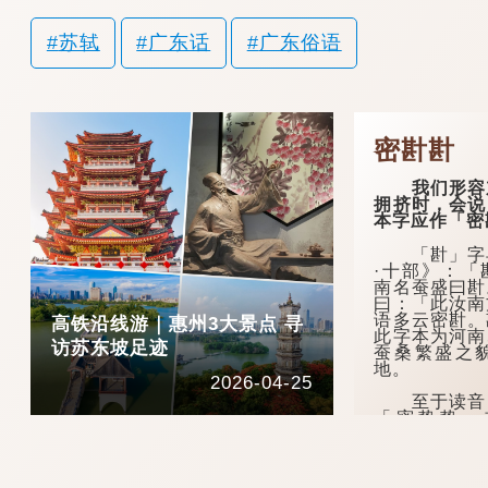
苏轼
广东话
广东俗语
密卙卙
我们形容东
拥挤时，会说
本字应作「密
「卙」字早
·十部》：「
南名蚕盛曰卙
曰：「此汝南
语多云密卙。
高铁沿线游｜惠州3大景点 寻
此字本为河南
访苏东坡足迹
蚕桑繁盛之
地。
2026-04-25
至于读音，
「密蛰蛰」
《广州语本字
也。俗读卙，若