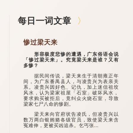
每日一词文章
惨过梁天来
形容极度悲惨的遭遇，广东俗语会说
「惨过梁天来」。究竟梁天来是谁？又有
多惨？
据民间传说，梁天来生于清朝雍正年
间，为广东番禺县人，与凌贵兴为表亲关
系。凌贵兴因好色、记仇，加上迷信祖坟
风水，认为梁家祖屋「石室」破坏风水，
要求购买被拒后，竟纠众火烧石室，导致
梁家七尸八命的惨剧。
梁天来向官府状告凌氏，但凌贵兴以
数万两白银贿赂各级官员，致使梁天来含
冤难伸，更被买凶追杀。乞丐张...