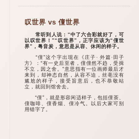
叹世界 vs 儃世界
常听到人说：“中了六合彩就好了，可
以叹世界！”“叹世界”，正字应该为“儃世
界”，粤音炭，意思是从容、休闲的样子。
“儃”这个字出现在《庄子· 外篇·田子
方》：“有一史后至者，儃儃然不趋，受揖
不立，因之舍。”意思指有一位画师最后才
来到，却神态自然，从容不迫，丝亳没有
尴尬的样子，接受旨意后，也不恭敬站
立，就回到馆舍去。
“儃”，就是形容闲适样子，包括儃茶、
儃咖啡、儃香烟、儃冷气。以后大家可别
用错字了。