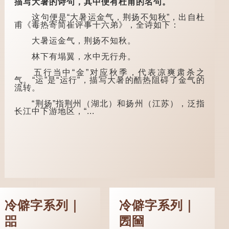
描写大暑的诗句，其中便有杜甫的名句。
期先生》载琊阜老人
下泪」，出自明朝兰
故事，以「寥寥安
陵笑笑生所著的《金
这句便是“大暑运金气，荆扬不知秋”，出自杜
期，虚质高清」形容
瓶梅词话》第九十八
甫《毒热寄简崔评事十六弟》，全诗如下：
空虚无所事事。
回。原意是指人未亲
眼见到亲人棺木，便
大暑运金气，荆扬不知秋。
唐代《艺文类
不会真正感到悲伤；
聚》引晋孙绰《表哀
后来引申为比喻人执
林下有塌翼，水中无行舟。
诗》：「寥寥空堂，
迷不悟，不到彻底失
寂寂响户」...
败，便不肯罢休。
五行当中“金”对应秋季，代表凉爽肃杀之
气。“运”是“运行”，描写大暑的酷热阻碍了金气的
许多人对这上半
流转。
句耳熟能详，但它其
实还有下半句——
“荆扬”指荆州（湖北）和扬州（江苏），泛指
「不到黄河心不
长江中下游地区，“...
死」...
冷僻字系列｜
冷僻字系列｜
㗊
圐圙