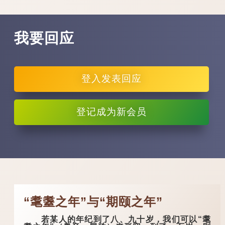
我要回应
登入
发表回应
登记
成为新会员
“耄耋之年”与“期颐之年”
若某人的年纪到了八、九十岁，我们可以“耄