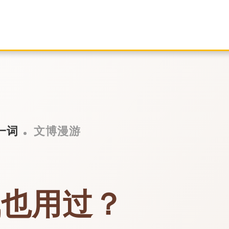
一词
文博漫游
轼也用过？