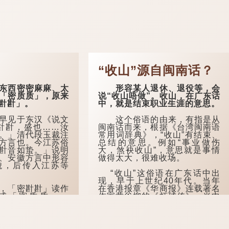
“收山”源自闽南话？
西密密麻麻、太
形容某人退休、退役等，会
「密质质」，原来
说“收山唔做”。收山，在广东话
卙卙」。
中，就是结束职业生涯的意思。
见于东汉《说文
这个俗语的由来，有指是从
卙卙，盛也……汝
闽南话而来，根据《台湾闽南语
。」清代段玉裁注
常用词辞典》，“收山”有结束、
方言也。今江苏俗
总结的意思。例如“事业做伤
卙音如蛰。」说明
大，煞袂收山”，意思就是事情
、安徽方言中形容
做得太大，很难收场。
貌，后传入江苏等
“收山”这俗语在广东话中出
现，早于上世纪40年代。当年
「密卙卙」读作
在香港报章《华商报》连载著名
或「密质质」。
作家黄谷柳的《虾球传》，当中
》：「卙卙，盛多
一篇名为《黄埔登入》的文章...
质。」...