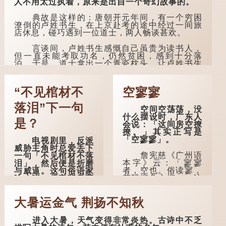
人不用太过执着，原来是出自一个奇幻故事的。
典故是这样的：唐朝开元年间，有一个穷困
潦倒的卢姓书生，在上京赴考的途中经过一间旅
店休息，碰巧遇到一位道士，两人畅谈甚欢。
言谈间，卢姓书生感慨自己虽贵为读书人，
但一直未能考取功名，仍然贫困，感到十分落
泊。于是，道士拿出一个青瓷枕头，让卢姓书生
睡一睡，便能满足他希望得到荣华富贵的愿望。
这时，...
“不见棺材不
空寥寥
落泪”下一句
空间空荡荡，没
什么摆设时，广东人
是？
会说：「这间房空撩
撩。」其实正写是
「空寥寥」。
电视剧里，反派
威胁主角时总爱丢下
詹宪慈《广州语
一句「不见棺材不落
本字》云：「寥寥
泪」，然后便是折磨
者，空也。俗读寥，
与威逼。这句俗语家
若醋馏鱼之馏。」这
喻户晓，但它背后藏
个字在古代已经出
着怎样的故事呢？
现。徐铉与段玉裁的
大暑运金气 荆扬不知秋
《说文》注本中，
「不见棺材不落
「寥」是「廫」的篆
泪」的原句，有说法
形，解作空渺、空
是「不见棺材不下
进入大暑，天气变得非常炎热。古诗中不乏
虚。如《列仙传·安
泪」或「不见亲棺不