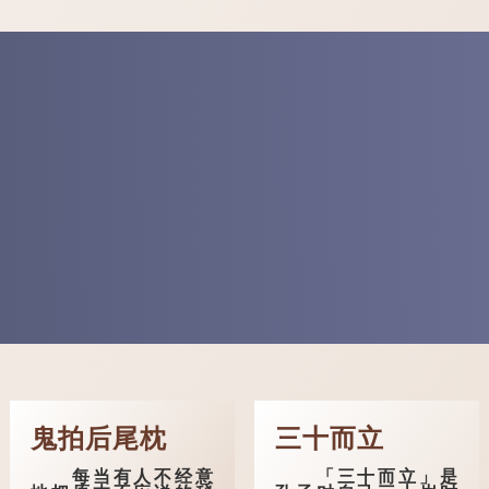
鬼拍后尾枕
三十而立
每当有人不经意
「三十而立」是